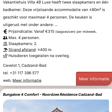
Vakantiehuis
Villa 4B Luxe
heeft twee slaapkamers en één
Forum
badkamer. Deze vrijstaande accommodatie van ±80m² is
geschikt voor maximaal 4 personen. De keuken is
Reisboekenwinkel
uitgerust met onder andere: ...
Nieuws
Prijsindicatie: Vanaf €315
.
(laagseizoen)
per midweek
Max. 4 personen.
Route
Slaapkamers: 2.
Strand afstand
: ±400 m.
-
Huisdieren toegelaten na overleg.
Parkeren
Medische
Cavelot 1, Cadzand-Bad
tel. +31 117 396 577
adressen
Regio
Meer informatie
web.
Meer informatie
Zeeland
Bungalow 4 Comfort - Noordzee Résidence Cadzand-Bad
Walcheren
-