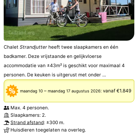
-
Rondvaarten
-
Speeltuinen
-
Chalet
Strandjutter
heeft twee slaapkamers en één
Binnenspeeltuinen
-
badkamer. Deze vrijstaande en gelijkvloerse
Bowlen
-
accommodatie van ±43m² is geschikt voor maximaal 4
personen. De keuken is uitgerust met onder ...
Minigolfbanen
Wellness
–
:
vanaf €1.849
maandag 10
maandag 17 augustus 2026
centra
Dorpen
&
Natuur
Max. 4 personen.
Slaapkamers: 2.
Steden
Sporten
Strand afstand
: ±300 m.
Huisdieren toegelaten na overleg.
-