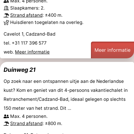
Max. 4 personen.
Slaapkamers: 2.
Dorp
Retranchement
-
Strand afstand
: ±400 m.
Huisdieren toegelaten na overleg.
Natuur
West-
Cavelot 1, Cadzand-Bad
Het
Vlaanderen
-
tel. +31 117 396 577
Meer informatie
Zwin
Brugge
-
web.
Meer informatie
Gent
De
Duinweg 21
Kust
-
Op zoek naar een ontspannen uitje aan de Nederlandse
kust? Kom en geniet van dit 4-persoons vakantiechalet in
Knokke-
-
Retranchement/Cadzand-Bad, ideaal gelegen op slechts
Heist
Zeebrugge
-
150 meter van het strand. Dit ...
Max. 4 personen.
Blankenberge
-
Strand afstand
: ±800 m.
Wenduine
Weer