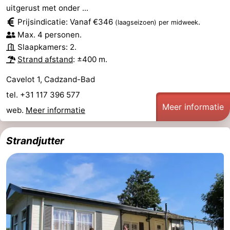
uitgerust met onder ...
Nieuwvliet-
Zonneweelde
-
Prijsindicatie: Vanaf €346
.
(laagseizoen)
per midweek
Max. 4 personen.
Bad
Zwinhoeve
Last
Slaapkamers: 2.
Strand afstand
: ±400 m.
minutes
Strand
Cavelot 1, Cadzand-Bad
Zien
tel. +31 117 396 577
&
Bezienswaardigheden
Meer informatie
web.
Meer informatie
doen
-
Strandjutter
Musea
-
Monumenten
-
Molens
-
Uitkijkpunten
Attracties