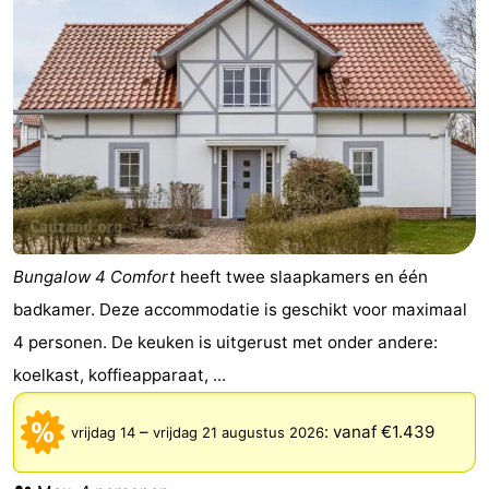
Veere
-
Domburg
-
Zoutelande
-
Vlissingen
-
Middelburg
Zeeuws-
Bungalow 4 Comfort
heeft twee slaapkamers en één
Vlaanderen
-
badkamer. Deze accommodatie is geschikt voor maximaal
Nieuwvliet
-
4 personen. De keuken is uitgerust met onder andere:
koelkast, koffieapparaat, ...
Breskens
-
Sluis
-
–
:
vanaf €1.439
vrijdag 14
vrijdag 21 augustus 2026
Cadzand-
-