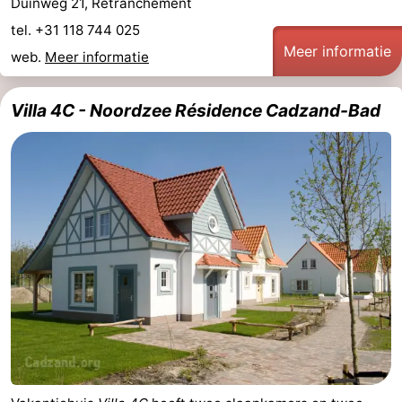
Duinweg 21, Retranchement
tel. +31 118 744 025
Contact
Meer informatie
web.
Meer informatie
Villa 4C - Noordzee Résidence Cadzand-Bad