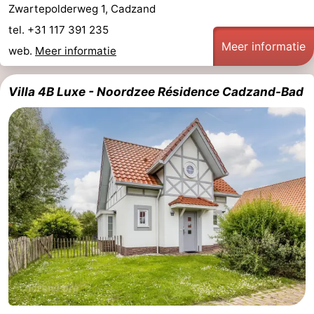
Zwartepolderweg 1, Cadzand
Zwembaden
-
tel. +31 117 391 235
Meer informatie
web.
Meer informatie
Fietsen
-
Wandelen
-
Villa 4B Luxe - Noordzee Résidence Cadzand-Bad
Paardrijden
-
Golfbanen
-
Surfen
Eten
en
Haaientanden
drinken
Zeehonden
Evenementen
Praktisch