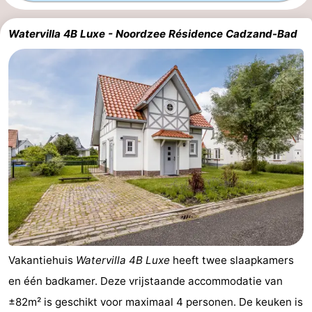
Bad
-
Watervilla 4B Luxe - Noordzee Résidence Cadzand-Bad
Meersee
Beach
-
Resort
De
-
Nieuwvliet-
Meulinge
EuroParcs
-
Bad
Cadzand
Hoogduin
-
Noordzee
-
Résidence
Resort
-
Cadzand-
Nieuwvliet-
Schoneveld
-
Vakantiehuis
Watervilla 4B Luxe
heeft twee slaapkamers
Bad
Bad
Strand
-
en één badkamer. Deze vrijstaande accommodatie van
Resort
Waterdunen
-
±82m² is geschikt voor maximaal 4 personen. De keuken is