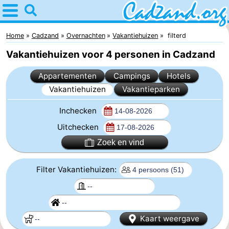
Home
Cadzand
Home
Cadzand
Overnachten
Vakantiehuizen
filterd
Vakantiehuizen voor 4 personen in Cadzand
Tips
Appartementen
Campings
Hotels
Voor
Vakantiehuizen
Vakantieparken
kinderen
Overnachten
Inchecken
Appartementen
Uitchecken
Zoek en vind
Campings
Filter Vakantiehuizen:
Hotels
Vakantiehuizen
-
Kaart weergave