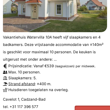
Veere
-
Domburg
-
Zoutelande
-
Vakantiehuis
Watervilla 10A
heeft vijf slaapkamers en 4
Vlissingen
-
badkamers. Deze vrijstaande accommodatie van ±140m²
is geschikt voor maximaal 10 personen. De keuken is
Middelburg
Zeeuws-
uitgerust met onder andere: ...
Vlaanderen
-
Prijsindicatie: Vanaf €539
.
(laagseizoen)
per midweek
Max. 10 personen.
Nieuwvliet
-
Slaapkamers: 5.
Strand afstand
: ±400 m.
Breskens
-
Huisdieren toegelaten na overleg.
Sluis
-
Cavelot 1, Cadzand-Bad
tel. +31 117 396 577
Cadzand-
-