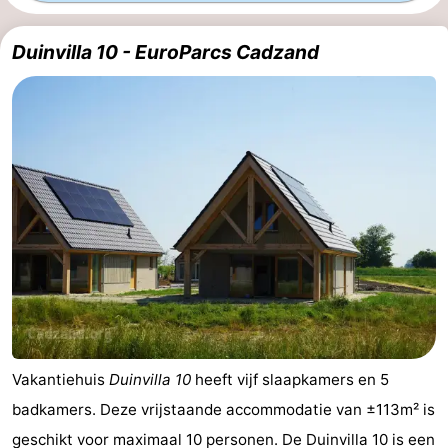
Bad
-
Duinvilla 10 - EuroParcs Cadzand
Meersee
Beach
-
Resort
De
-
Nieuwvliet-
Meulinge
EuroParcs
-
Bad
Cadzand
Hoogduin
-
Noordzee
-
Résidence
Resort
-
Cadzand-
Nieuwvliet-
Schoneveld
-
Vakantiehuis
Duinvilla 10
heeft vijf slaapkamers en 5
Bad
Bad
Strand
-
badkamers. Deze vrijstaande accommodatie van ±113m² is
Resort
Waterdunen
-
geschikt voor maximaal 10 personen. De Duinvilla 10 is een