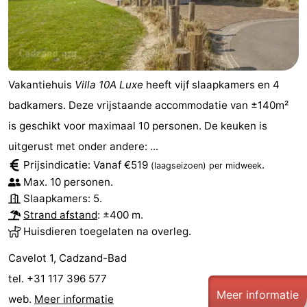
-
Rondvaarten
-
Speeltuinen
-
Vakantiehuis
Villa 10A Luxe
heeft vijf slaapkamers en 4
badkamers. Deze vrijstaande accommodatie van ±140m²
Binnenspeeltuinen
-
is geschikt voor maximaal 10 personen. De keuken is
Bowlen
-
uitgerust met onder andere: ...
Prijsindicatie: Vanaf €519
.
(laagseizoen)
per midweek
Minigolfbanen
Wellness
Max. 10 personen.
Slaapkamers: 5.
centra
Dorpen
Strand afstand
: ±400 m.
Huisdieren toegelaten na overleg.
&
Natuur
Cavelot 1, Cadzand-Bad
Steden
Sporten
tel. +31 117 396 577
Meer informatie
-
web.
Meer informatie