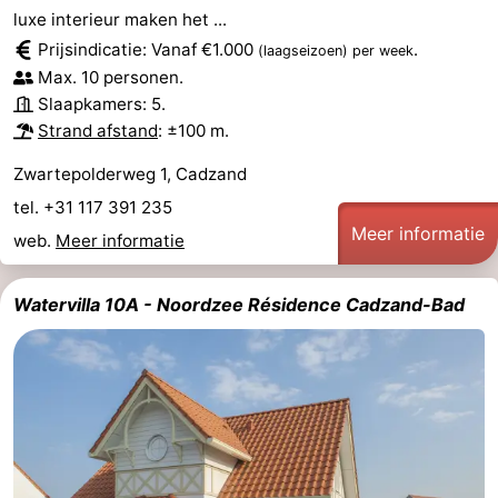
luxe interieur maken het ...
Forum
Prijsindicatie: Vanaf €1.000
.
(laagseizoen)
per week
Max. 10 personen.
Reisboekenwinkel
Slaapkamers: 5.
Strand afstand
: ±100 m.
Nieuws
Zwartepolderweg 1, Cadzand
Route
tel. +31 117 391 235
Meer informatie
-
web.
Meer informatie
Parkeren
Medische
Watervilla 10A - Noordzee Résidence Cadzand-Bad
adressen
Regio
Zeeland
Walcheren
-