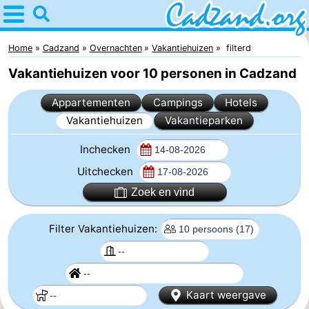
Home
Cadzand
Home
Cadzand
Overnachten
Vakantiehuizen
filterd
Vakantiehuizen voor 10 personen in Cadzand
Tips
Appartementen
Campings
Hotels
Voor
Vakantiehuizen
Vakantieparken
kinderen
Overnachten
Inchecken
Appartementen
Uitchecken
Zoek en vind
Campings
Filter Vakantiehuizen:
Hotels
Vakantiehuizen
-
Kaart weergave