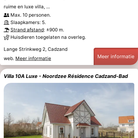
ruime en luxe villa, ...
Nieuwvliet-
Zonneweelde
-
Max. 10 personen.
Bad
Zwinhoeve
Last
Slaapkamers: 5.
Strand afstand
: ±900 m.
minutes
Strand
Huisdieren toegelaten na overleg.
Lange Strinkweg 2, Cadzand
Zien
Meer informatie
web.
Meer informatie
&
Bezienswaardigheden
Villa 10A Luxe - Noordzee Résidence Cadzand-Bad
doen
-
Musea
-
Monumenten
-
Molens
-
Uitkijkpunten
Attracties