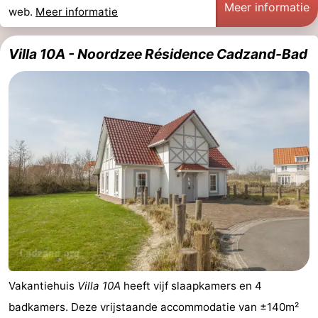
Meer informatie
web.
Meer informatie
Dorp
Retranchement
-
Villa 10A - Noordzee Résidence Cadzand-Bad
Natuur
West-
Het
Vlaanderen
-
Zwin
Brugge
-
Gent
De
Kust
-
Knokke-
-
Heist
Zeebrugge
-
Blankenberge
-
Vakantiehuis
Villa 10A
heeft vijf slaapkamers en 4
badkamers. Deze vrijstaande accommodatie van ±140m²
Wenduine
Weer