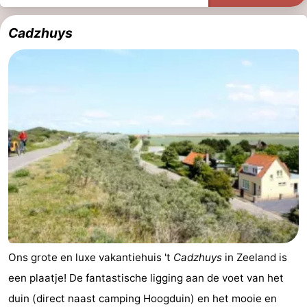
Zwembaden
-
Cadzhuys
Fietsen
-
Wandelen
-
Paardrijden
-
Golfbanen
-
Surfen
Eten
en
Haaientanden
drinken
Zeehonden
Ons grote en luxe vakantiehuis 't
Cadzhuys
in Zeeland is
Evenementen
een plaatje! De fantastische ligging aan de voet van het
duin (direct naast camping Hoogduin) en het mooie en
Praktisch