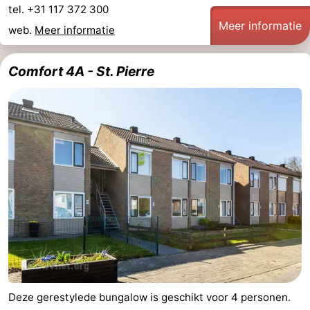
tel. +31 117 372 300
Meer informatie
Dorp
Retranchement
-
web.
Meer informatie
Natuur
West-
Comfort 4A - St. Pierre
Het
Vlaanderen
-
Zwin
Brugge
-
Gent
De
Kust
-
Knokke-
-
Heist
Zeebrugge
-
Blankenberge
-
Deze gerestylede bungalow is geschikt voor 4 personen.
Wenduine
Weer