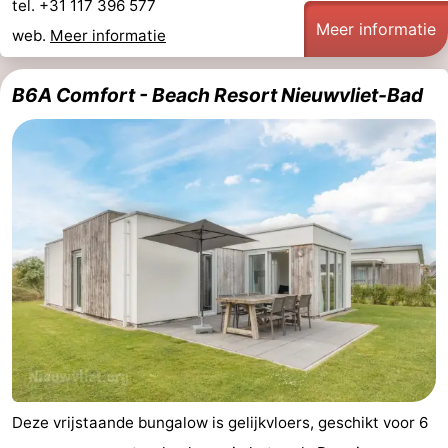
tel. +31 117 396 577
Meer informatie
Zwembaden
-
web.
Meer informatie
Fietsen
-
B6A Comfort - Beach Resort Nieuwvliet-Bad
Wandelen
-
Paardrijden
-
Golfbanen
-
Surfen
Eten
en
Haaientanden
drinken
Zeehonden
Evenementen
Deze vrijstaande bungalow is gelijkvloers, geschikt voor 6
Praktisch