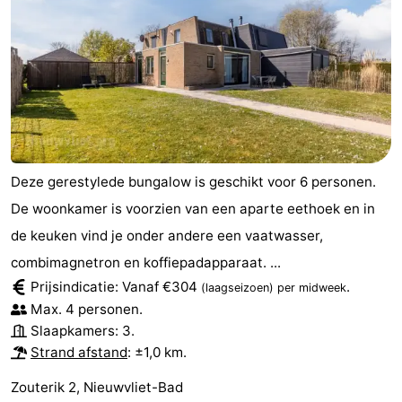
Veere
-
Domburg
-
Zoutelande
-
Vlissingen
-
Deze gerestylede bungalow is geschikt voor 6 personen.
Middelburg
Zeeuws-
De woonkamer is voorzien van een aparte eethoek en in
Vlaanderen
-
de keuken vind je onder andere een vaatwasser,
combimagnetron en koffiepadapparaat. ...
Nieuwvliet
-
Prijsindicatie: Vanaf €304
.
(laagseizoen)
per midweek
Max. 4 personen.
Breskens
-
Slaapkamers: 3.
Strand afstand
: ±1,0 km.
Sluis
-
Zouterik 2, Nieuwvliet-Bad
Cadzand-
-