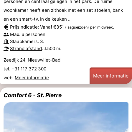
personen en centraal gelegen in het park. De ruime
Forum
woonkamer heeft een zithoek met een set stoelen, bank
en een smart-tv. In de keuken ...
Reisboekenwinkel
Prijsindicatie: Vanaf €351
.
(laagseizoen)
per midweek
Max. 6 personen.
Nieuws
Slaapkamers: 3.
Strand afstand
: ±500 m.
Route
Zeedijk 24, Nieuwvliet-Bad
-
tel. +31 117 372 300
Meer informatie
Parkeren
Medische
web.
Meer informatie
adressen
Regio
Comfort 6 - St. Pierre
Zeeland
Walcheren
-