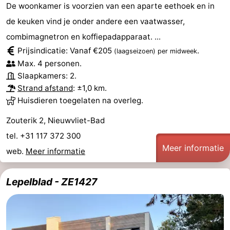
De woonkamer is voorzien van een aparte eethoek en in
Contact
de keuken vind je onder andere een vaatwasser,
combimagnetron en koffiepadapparaat. ...
Prijsindicatie: Vanaf €205
.
(laagseizoen)
per midweek
Max. 4 personen.
Slaapkamers: 2.
Strand afstand
: ±1,0 km.
Huisdieren toegelaten na overleg.
Zouterik 2, Nieuwvliet-Bad
tel. +31 117 372 300
Meer informatie
web.
Meer informatie
Lepelblad - ZE1427