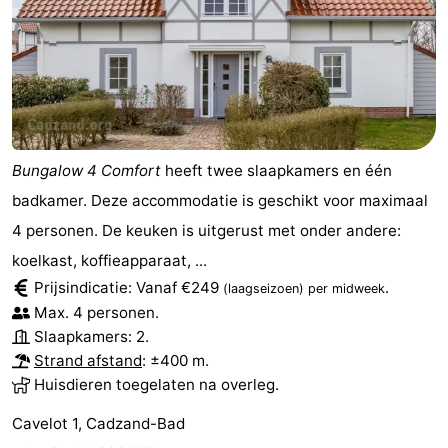
-
Rondvaarten
-
Speeltuinen
-
Binnenspeeltuinen
-
Bungalow 4 Comfort
heeft twee slaapkamers en één
badkamer. Deze accommodatie is geschikt voor maximaal
Bowlen
-
4 personen. De keuken is uitgerust met onder andere:
Minigolfbanen
Wellness
koelkast, koffieapparaat, ...
Prijsindicatie: Vanaf €249
.
(laagseizoen)
per midweek
centra
Dorpen
Max. 4 personen.
Slaapkamers: 2.
&
Natuur
Strand afstand
: ±400 m.
Huisdieren toegelaten na overleg.
Steden
Sporten
Cavelot 1, Cadzand-Bad
-