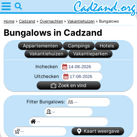
Home
Cadzand
Home
Cadzand
Overnachten
Vakantiehuizen
Bungalows
Bungalows in Cadzand
Tips
Appartementen
Campings
Hotels
Voor
Vakantiehuizen
Vakantieparken
kinderen
Overnachten
Inchecken
Appartementen
Uitchecken
Zoek en vind
Campings
Filter Bungalows:
Hotels
Vakantiehuizen
-
Kaart weergave