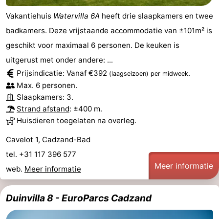
Vakantiehuis
Watervilla 6A
heeft drie slaapkamers en twee
badkamers. Deze vrijstaande accommodatie van ±101m² is
geschikt voor maximaal 6 personen. De keuken is
uitgerust met onder andere: ...
Prijsindicatie: Vanaf €392
.
(laagseizoen)
per midweek
Max. 6 personen.
Slaapkamers: 3.
Strand afstand
: ±400 m.
Huisdieren toegelaten na overleg.
Cavelot 1, Cadzand-Bad
tel. +31 117 396 577
Meer informatie
web.
Meer informatie
Duinvilla 8 - EuroParcs Cadzand