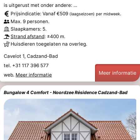
is uitgerust met onder andere: ...
Nieuwvliet-
Zonneweelde
-
Prijsindicatie: Vanaf €509
.
(laagseizoen)
per midweek
Max. 9 personen.
Bad
Zwinhoeve
Last
Slaapkamers: 5.
Strand afstand
: ±400 m.
minutes
Strand
Huisdieren toegelaten na overleg.
Zien
Cavelot 1, Cadzand-Bad
&
Bezienswaardigheden
tel. +31 117 396 577
Meer informatie
web.
Meer informatie
doen
-
Bungalow 4 Comfort - Noordzee Résidence Cadzand-Bad
Musea
-
Monumenten
-
Molens
-
Uitkijkpunten
Attracties