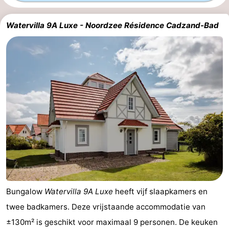
Bad
-
Watervilla 9A Luxe - Noordzee Résidence Cadzand-Bad
Meersee
Beach
-
Resort
De
-
Nieuwvliet-
Meulinge
EuroParcs
-
Bad
Cadzand
Hoogduin
-
Noordzee
-
Résidence
Resort
-
Cadzand-
Nieuwvliet-
Schoneveld
-
Bungalow
Watervilla 9A Luxe
heeft vijf slaapkamers en
Bad
Bad
Strand
-
twee badkamers. Deze vrijstaande accommodatie van
Resort
Waterdunen
-
±130m² is geschikt voor maximaal 9 personen. De keuken