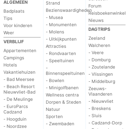
ALGEMEEN
Strand
Forum
Nieuwvliet-
Zonneweelde
-
Bezienswaardigheden
Badplaats
Reisboekenwinkel
- Musea
Tips
Nieuws
Bad
Zwinhoeve
Last
- Monumenten
Voor kinderen
DAGTRIPS
- Molens
Weer
minutes
Strand
Zeeland
- Uitkijkpunten
VERBLIJF
Walcheren
Attracties
Zien
Appartementen
- Veere
- Rondvaarten
Campings
&
Bezienswaardigheden
- Domburg
- Speeltuinen
Hotels
- Zoutelande
-
Vakantiehuizen
doen
-
Binnenspeeltuinen
- Vlissingen
- Bad Meersee
- Bowlen
- Middelburg
Musea
-
- Beach Resort
- Minigolfbanen
Zeeuws-
Nieuwvliet-Bad
Vlaanderen
Wellness centra
Monumenten
-
- De Meulinge
- Nieuwvliet
Dorpen & Steden
- EuroParcs
- Breskens
Natuur
Molens
-
Cadzand
- Sluis
Sporten
- Hoogduin
- Cadzand-Dorp
- Zwembaden
Uitkijkpunten
Attracties
- Noordzee