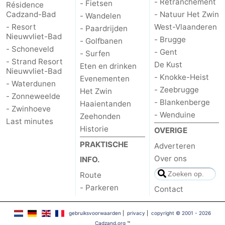
- Retranchement
- Fietsen
Résidence
Cadzand-Bad
-
- Natuur Het Zwin
- Wandelen
- Resort
West-Vlaanderen
- Paardrijden
Nieuwvliet-Bad
Rondvaarten
-
- Brugge
- Golfbanen
- Schoneveld
- Gent
- Surfen
Speeltuinen
-
- Strand Resort
De Kust
Eten en drinken
Nieuwvliet-Bad
- Knokke-Heist
Evenementen
Binnenspeeltuinen
-
- Waterdunen
- Zeebrugge
Het Zwin
- Zonneweelde
- Blankenberge
Haaientanden
Bowlen
-
- Zwinhoeve
- Wenduine
Zeehonden
Last minutes
Minigolfbanen
Wellness
Historie
OVERIGE
PRAKTISCHE
Adverteren
centra
Dorpen
Over ons
INFO.
&
Natuur
Route
- Parkeren
Contact
Steden
Sporten
gebruiksvoorwaarden
|
privacy
|
copyright © 2001 - 2026
-
Cadzand.org
™