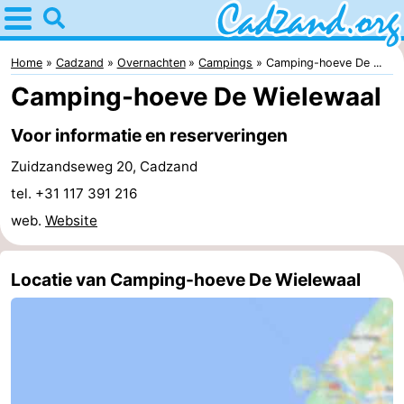
Home
Cadzand
Home
Cadzand
Overnachten
Campings
Camping-hoeve De ...
Camping-hoeve De Wielewaal
Tips
Voor informatie en reserveringen
Voor
Zuidzandseweg 20, Cadzand
kinderen
Overnachten
tel. +31 117 391 216
web.
Website
Appartementen
Campings
Locatie van Camping-hoeve De Wielewaal
Hotels
Vakantiehuizen
-