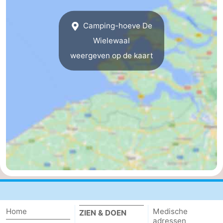
Bad
-
Camping-hoeve De
Meersee
Beach
-
Wielewaal
weergeven op de kaart
Resort
De
-
Nieuwvliet-
Meulinge
EuroParcs
-
Bad
Cadzand
Hoogduin
-
Noordzee
-
Résidence
Resort
-
Cadzand-
Nieuwvliet-
Schoneveld
-
Bad
Bad
Strand
-
Home
Medische
ZIEN & DOEN
Resort
Waterdunen
-
adressen