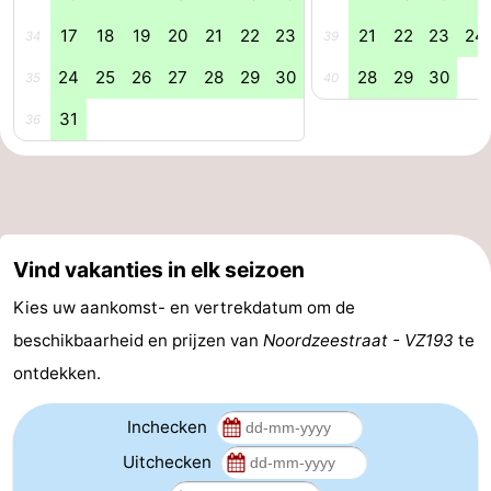
17
18
19
20
21
22
23
21
22
23
24
Veere
-
34
39
24
25
26
27
28
29
30
28
29
30
35
40
Domburg
-
31
36
Zoutelande
-
Vlissingen
-
Middelburg
Zeeuws-
Vind vakanties in elk seizoen
Vlaanderen
-
Kies uw aankomst- en vertrekdatum om de
Nieuwvliet
-
beschikbaarheid en prijzen van
Noordzeestraat - VZ193
te
ontdekken.
Breskens
-
Inchecken
Sluis
-
Uitchecken
Cadzand-
-