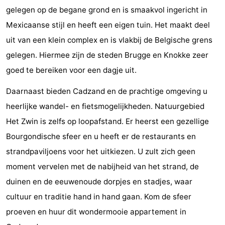
gelegen op de begane grond en is smaakvol ingericht in
Bad
-
Mexicaanse stijl en heeft een eigen tuin. Het maakt deel
Meersee
Beach
-
uit van een klein complex en is vlakbij de Belgische grens
gelegen. Hiermee zijn de steden Brugge en Knokke zeer
Resort
De
-
goed te bereiken voor een dagje uit.
Nieuwvliet-
Meulinge
EuroParcs
-
Daarnaast bieden Cadzand en de prachtige omgeving u
Bad
Cadzand
Hoogduin
-
heerlijke wandel- en fietsmogelijkheden. Natuurgebied
Het Zwin is zelfs op loopafstand. Er heerst een gezellige
Noordzee
-
Bourgondische sfeer en u heeft er de restaurants en
Résidence
Resort
-
strandpaviljoens voor het uitkiezen. U zult zich geen
moment vervelen met de nabijheid van het strand, de
Cadzand-
Nieuwvliet-
Schoneveld
-
duinen en de eeuwenoude dorpjes en stadjes, waar
Bad
Bad
Strand
-
cultuur en traditie hand in hand gaan. Kom de sfeer
proeven en huur dit wondermooie appartement in
Resort
Waterdunen
-