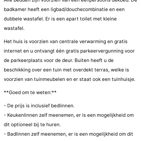
-
badkamer heeft een ligbad/douchecombinatie en een
dubbele wastafel. Er is een apart toilet met kleine
Rondvaarten
-
wastafel.
Speeltuinen
-
Het huis is voorzien van centrale verwarming en gratis
internet en u ontvangt één gratis parkeervergunning voor
Binnenspeeltuinen
-
de parkeerplaats voor de deur. Buiten heeft u de
Bowlen
-
beschikking over een tuin met overdekt terras, welke is
voorzien van tuinmeubelen en er staat ook een tuinhuisje.
Minigolfbanen
Wellness
**Goed om te weten:**
centra
Dorpen
- De prijs is inclusief bedlinnen.
&
Natuur
- Keukenlinnen zelf meenemen, er is een mogelijkheid om
Steden
Sporten
dit optioneel bij te huren.
- Badlinnen zelf meenemen, er is een mogelijkheid om dit
-