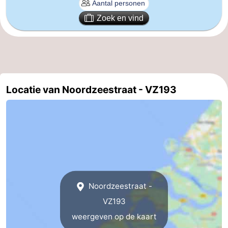
Zoek en vind
Dorp
Retranchement
-
Natuur
West-
Het
Vlaanderen
-
Zwin
Brugge
-
Locatie van Noordzeestraat - VZ193
Gent
De
Kust
-
Knokke-
-
Heist
Zeebrugge
-
Noordzeestraat -
VZ193
Blankenberge
-
weergeven op de kaart
Wenduine
Weer