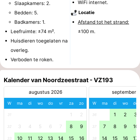
WiFi internet.
Slaapkamers: 2.
Forum
Bedden: 5.
Locatie
Badkamers: 1.
Afstand tot het strand:
Reisboekenwinkel
Leefruimte: ±74 m².
±100 m.
Nieuws
Huisdieren toegelaten na
overleg.
Route
Verboden te roken.
-
Kalender van Noordzeestraat - VZ193
Parkeren
Medische
augustus 2026
september 
adressen
Regio
W
ma
di
wo
do
vr
za
zo
W
ma
di
wo
do
Zeeland
1
2
1
2
3
31
36
Walcheren
3
4
5
6
7
8
9
7
8
9
10
32
37
-
10
11
12
13
14
15
16
14
15
16
17
33
38