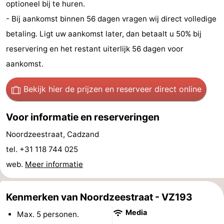
optioneel bij te huren.
Zwembaden
-
- Bij aankomst binnen 56 dagen vragen wij direct volledige
betaling. Ligt uw aankomst later, dan betaalt u 50% bij
Fietsen
-
reservering en het restant uiterlijk 56 dagen voor
Wandelen
-
aankomst.
Paardrijden
-
Bekijk hier de prijzen
en reserveer direct online
Golfbanen
-
Voor informatie en reserveringen
Surfen
Eten
Noordzeestraat, Cadzand
tel. +31 118 744 025
en
Haaientanden
web.
Meer informatie
drinken
Zeehonden
Evenementen
Kenmerken van Noordzeestraat - VZ193
Media
Max. 5 personen.
Praktisch