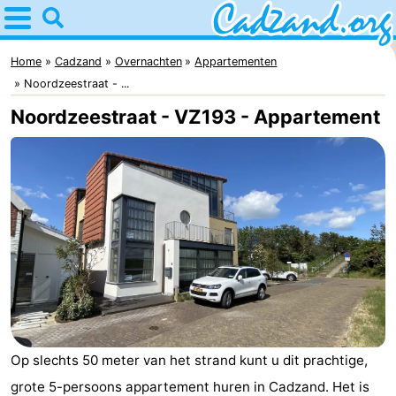
Home
Cadzand
Home
Cadzand
Overnachten
Appartementen
Noordzeestraat - ...
Tips
Noordzeestraat - VZ193 - Appartement
Voor
kinderen
Overnachten
Appartementen
Campings
Hotels
Vakantiehuizen
Op slechts 50 meter van het strand kunt u dit prachtige,
-
grote 5-persoons appartement huren in Cadzand. Het is