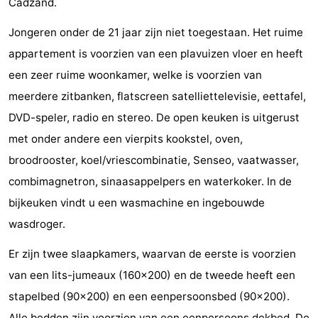
Cadzand.
Nieuwvliet-
Zonneweelde
-
Jongeren onder de 21 jaar zijn niet toegestaan. Het ruime
Bad
Zwinhoeve
Last
appartement is voorzien van een plavuizen vloer en heeft
een zeer ruime woonkamer, welke is voorzien van
minutes
Strand
meerdere zitbanken, flatscreen satelliettelevisie, eettafel,
Zien
DVD-speler, radio en stereo. De open keuken is uitgerust
met onder andere een vierpits kookstel, oven,
&
Bezienswaardigheden
broodrooster, koel/vriescombinatie, Senseo, vaatwasser,
doen
-
combimagnetron, sinaasappelpers en waterkoker. In de
bijkeuken vindt u een wasmachine en ingebouwde
Musea
-
wasdroger.
Monumenten
-
Er zijn twee slaapkamers, waarvan de eerste is voorzien
Molens
-
van een lits-jumeaux (160x200) en de tweede heeft een
stapelbed (90x200) en een eenpersoonsbed (90x200).
Uitkijkpunten
Attracties
Alle bedden zijn voorzien van een eenpersoons dekbed. De