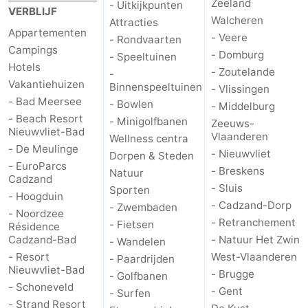
Zeeland
- Uitkijkpunten
VERBLIJF
Walcheren
Attracties
Appartementen
- Veere
- Rondvaarten
Campings
- Domburg
- Speeltuinen
Hotels
- Zoutelande
-
Vakantiehuizen
Binnenspeeltuinen
- Vlissingen
- Bad Meersee
- Bowlen
- Middelburg
- Beach Resort
- Minigolfbanen
Zeeuws-
Nieuwvliet-Bad
Vlaanderen
Wellness centra
- De Meulinge
- Nieuwvliet
Dorpen & Steden
- EuroParcs
- Breskens
Natuur
Cadzand
- Sluis
Sporten
- Hoogduin
- Cadzand-Dorp
- Zwembaden
- Noordzee
- Retranchement
- Fietsen
Résidence
Cadzand-Bad
- Natuur Het Zwin
- Wandelen
- Resort
West-Vlaanderen
- Paardrijden
Nieuwvliet-Bad
- Brugge
- Golfbanen
- Schoneveld
- Gent
- Surfen
- Strand Resort