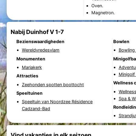
Oven.
Magnetron.
Nabij Duinhof V 1-7
Bezienswaardigheden
Bowlen
Wereldvredesvlam
Bowling
Monumenten
Minigolfb
Mariakerk
Adventu
Minigol
Attracties
Wellness 
Zeehonden spotten boottocht
Wellnes
Speeltuinen
Spa & W
Speeltuin van Noordzee Résidence
Rondleidi
Cadzand-Bad
Strandju
Vind vakanties in elk seizoen