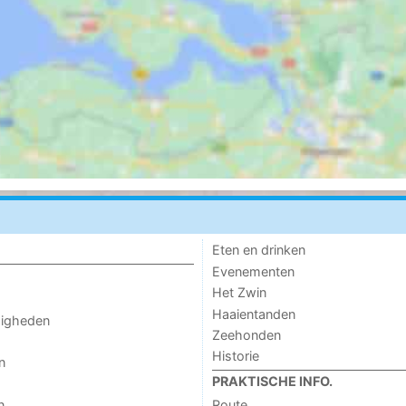
Eten en drinken
Evenementen
Het Zwin
Haaientanden
digheden
Zeehonden
Historie
n
PRAKTISCHE INFO.
n
Route