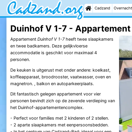
Cadzand
Overnach
Duinhof V 1-7 - Appartement
Appartement
Duinhof V 1-7
heeft twee slaapkamers
en twee badkamers. Deze gelijkvloerse
accommodatie is geschikt voor maximaal 4
personen.
De keuken is uitgerust met onder andere: koelkast,
koffieapparaat, broodrooster, vaatwasser, oven en
magnetron. , balkon en autoparkeerplaats.
Dit fantastisch gelegen appartement voor vier
personen bevindt zich op de zevende verdieping van
het Duinhof-appartementencomplex.
- Perfect voor families met 2 kinderen of 2 stellen.
- 2 aparte slaapkamers met eenpersoonsbedden.
- In het centrum van Cadzand-Bad: ideaal voor een