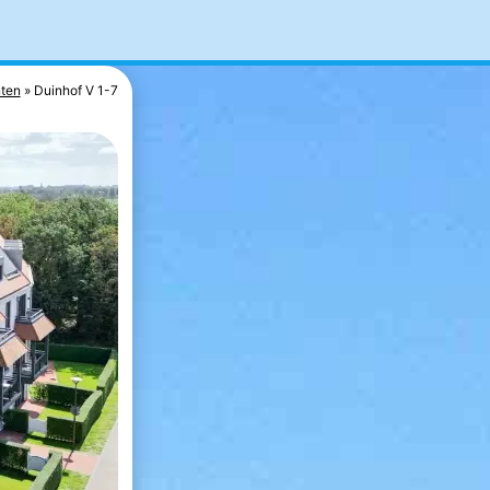
ten
Duinhof V 1-7