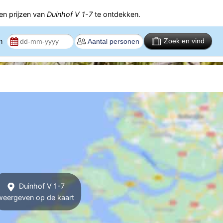
n prijzen van
Duinhof V 1-7
te ontdekken.
en
Zoek en vind
Duinhof V 1-7
weergeven op de kaart