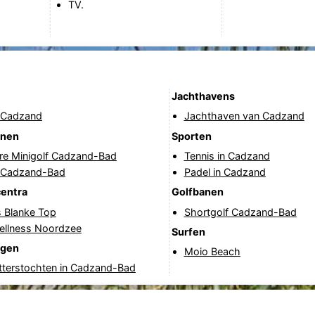
TV.
Jachthavens
 Cadzand
Jachthaven van Cadzand
anen
Sporten
re Minigolf Cadzand-Bad
Tennis in Cadzand
f Cadzand-Bad
Padel in Cadzand
centra
Golfbanen
s Blanke Top
Shortgolf Cadzand-Bad
ellness Noordzee
Surfen
ngen
Moio Beach
tterstochten in Cadzand-Bad