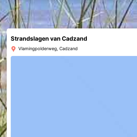
Strandslagen van Cadzand
Vlamingpolderweg, Cadzand