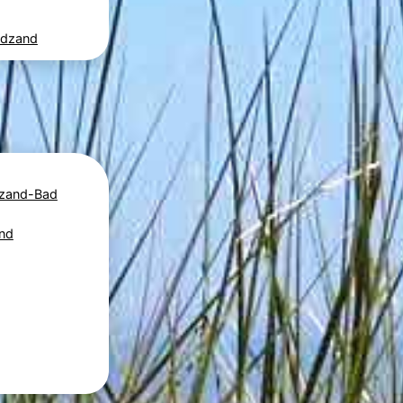
adzand
dzand-Bad
and