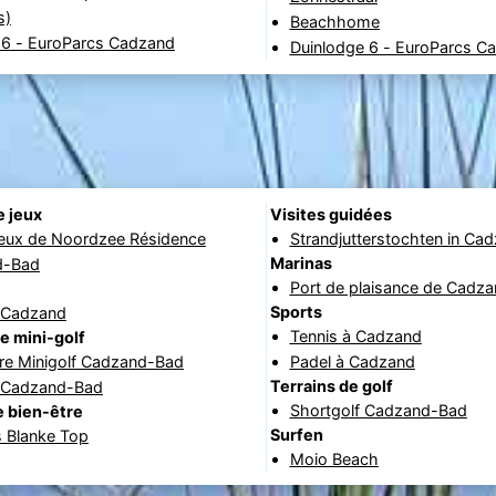
s)
Beachhome
a 6 - EuroParcs Cadzand
Duinlodge 6 - EuroParcs C
e jeux
Visites guidées
jeux de Noordzee Résidence
Strandjutterstochten in Ca
Marinas
d-Bad
Port de plaisance de Cadz
Sports
 Cadzand
Tennis à Cadzand
e mini-golf
re Minigolf Cadzand-Bad
Padel à Cadzand
Terrains de golf
f Cadzand-Bad
Shortgolf Cadzand-Bad
 bien-être
Surfen
s Blanke Top
Moio Beach