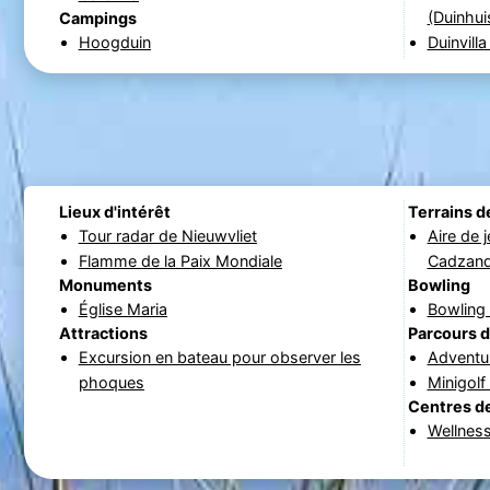
(Duinhui
Campings
Hoogduin
Duinvill
Lieux d'intérêt
Terrains d
Tour radar de Nieuwvliet
Aire de 
Flamme de la Paix Mondiale
Cadzan
Monuments
Bowling
Église Maria
Bowling
Attractions
Parcours d
Excursion en bateau pour observer les
Adventu
phoques
Minigol
Centres de
Wellnes