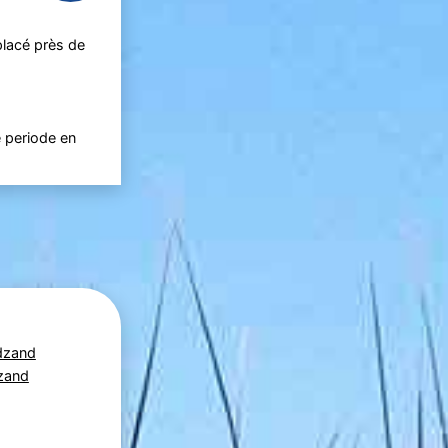
placé près de
 periode en
adzand
dzand