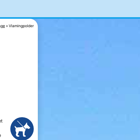
age
Vlamingpolder
et
e