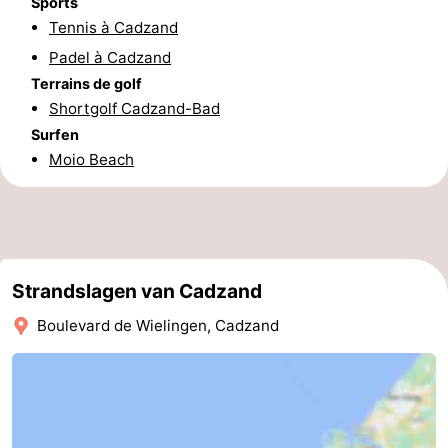
Sports
Tennis à Cadzand
phoques
et
Événements
Padel à Cadzand
manger
Pratiques
Terrains de golf
Shortgolf Cadzand-Bad
Forum
Surfen
Moio Beach
Route
-
Stationnement
Adresses
Strandslagen van Cadzand
Médicales
Région
Boulevard de Wielingen, Cadzand
Zeeland
Walcheren
-