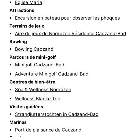
Église Maria
Piscines
-
Attractions
Excursion en bateau pour observer les phoques
Faire
-
Terrains de jeux
Aire de jeux de Noordzee Résidence Cadzand-Bad
du
Randonnée
-
Bowling
Bowling Cadzand
vélo
Équitation
-
Parcours de mini-golf
Terrains
-
Minigolf Cadzand-Bad
Adventure Minigolf Cadzand-Bad
de
Surfen
-
Centres de bien-être
Spa & Wellness Noordzee
golf
Peche
-
Wellness Blanke Top
Sportive
Equitation
Glossopètre
Visites guidées
Strandjutterstochten in Cadzand-Bad
Observation
Marinas
Port de plaisance de Cadzand
des
Boire