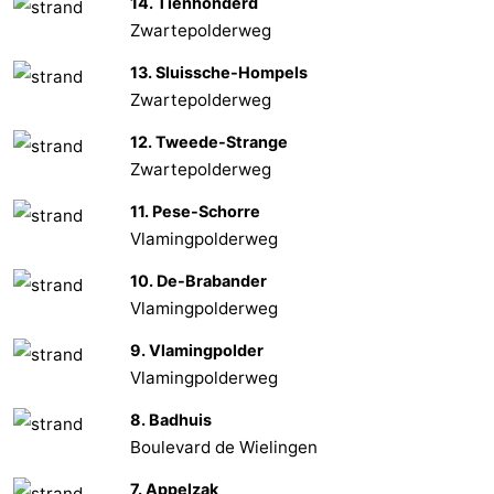
14. Tienhonderd
Zwartepolderweg
Dorp
Retranchement
-
13. Sluissche-Hompels
Nature
Flandre-
Zwartepolderweg
Het
Occidentale
-
12. Tweede-Strange
Zwartepolderweg
Zwin
Bruges
-
11. Pese-Schorre
Vlamingpolderweg
Gand
La
10. De-Brabander
côte
-
Vlamingpolderweg
Knokke-
-
9. Vlamingpolder
Vlamingpolderweg
Heist
Zeebrugge
-
8. Badhuis
Blankenberge
-
Boulevard de Wielingen
Wenduine
Météo
7. Appelzak