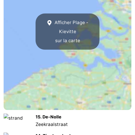
Veere
-
Afficher Plage -
Domburg
-
Kievitte
Zoutelande
-
sur la carte
Vlissingen
-
Middelburg
Zeeuws-
Vlaanderen
-
Nieuwvliet
-
Breskens
-
15. De-Nolle
Sluis
-
Zeekraalstraat
Cadzand-
-