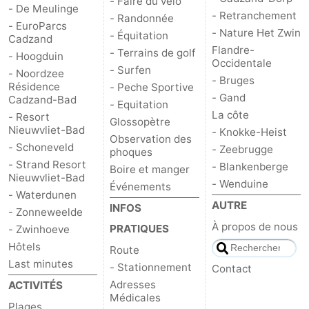
- Faire du vélo
- De Meulinge
- Retranchement
- Randonnée
- EuroParcs
- Nature Het Zwin
- Équitation
Cadzand
Flandre-
- Terrains de golf
- Hoogduin
Occidentale
- Surfen
- Noordzee
- Bruges
Résidence
- Peche Sportive
- Gand
Cadzand-Bad
- Equitation
La côte
- Resort
Glossopètre
Nieuwvliet-Bad
- Knokke-Heist
Observation des
- Schoneveld
- Zeebrugge
phoques
- Strand Resort
- Blankenberge
Boire et manger
Nieuwvliet-Bad
- Wenduine
Événements
- Waterdunen
AUTRE
INFOS
- Zonneweelde
À propos de nous
PRATIQUES
- Zwinhoeve
Hôtels
Route
Last minutes
- Stationnement
Contact
Adresses
ACTIVITÉS
Médicales
Plages