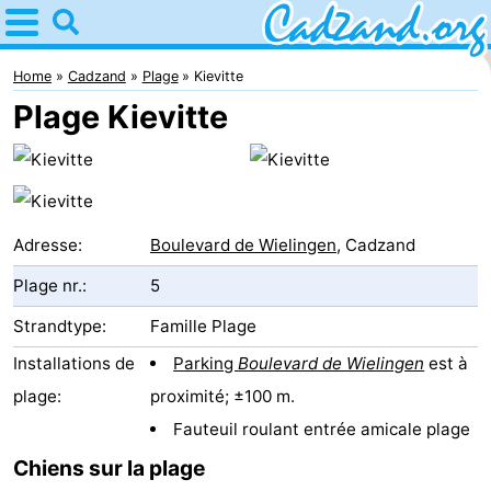
Home
Cadzand
Home
Cadzand
Plage
Kievitte
Plage Kievitte
Astuces
Avec
les
Passer
Adresse:
Boulevard de Wielingen
, Cadzand
enfants
la
Appartements
Plage nr.:
5
nuit
Campings
Strandtype:
Famille Plage
Installations de
Parking
Boulevard de Wielingen
est à
Chaumières
plage:
proximité; ±100 m.
-
Fauteuil roulant entrée amicale plage
Chiens sur la plage
Bad
-