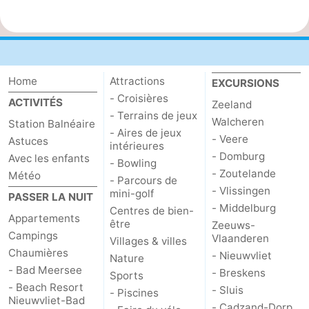
Home
Attractions
EXCURSIONS
- Croisières
ACTIVITÉS
Zeeland
- Terrains de jeux
Walcheren
Station Balnéaire
- Aires de jeux
- Veere
Astuces
intérieures
- Domburg
Avec les enfants
- Bowling
- Zoutelande
Météo
- Parcours de
- Vlissingen
mini-golf
PASSER LA NUIT
- Middelburg
Centres de bien-
Appartements
être
Zeeuws-
Campings
Vlaanderen
Villages & villes
Chaumières
- Nieuwvliet
Nature
- Bad Meersee
- Breskens
Sports
- Beach Resort
- Sluis
- Piscines
Nieuwvliet-Bad
- Cadzand-Dorp