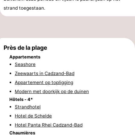
strand toegestaan.
Bad
Zwinhoeve
Hôtels
Last
minutes
Plages
Près de la plage
Voir
Appartements
et
Lieux
Seashore
Zeewaarts in Cadzand-Bad
faire
d'intérêt
-
Appartement op topligging
Musées
-
Modern met doorkijk op de duinen
Hôtels - 4*
Monuments
-
Strandhotel
Hotel de Schelde
Moulins
-
Hotel Panta Rhei Cadzand-Bad
Points
Attractions
Chaumières