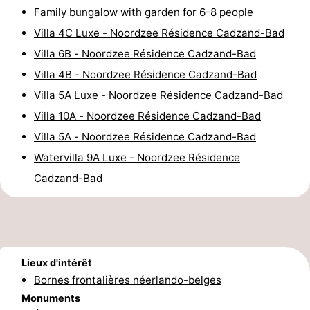
Family bungalow with garden for 6-8 people
de
-
Villa 4C Luxe - Noordzee Résidence Cadzand-Bad
vue
Croisières
-
Villa 6B - Noordzee Résidence Cadzand-Bad
Villa 4B - Noordzee Résidence Cadzand-Bad
Terrains
-
Villa 5A Luxe - Noordzee Résidence Cadzand-Bad
de
Aires
-
Villa 10A - Noordzee Résidence Cadzand-Bad
Villa 5A - Noordzee Résidence Cadzand-Bad
jeux
de
Bowling
-
Watervilla 9A Luxe - Noordzee Résidence
jeux
Parcours
Centres
Cadzand-Bad
intérieures
de
de
Villages
mini-
bien-
&
Nature
Lieux d'intérêt
golf
être
villes
Sports
Bornes frontalières néerlando-belges
Monuments
-