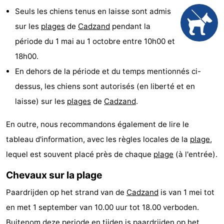
Seuls les chiens tenus en laisse sont admis
Meersee
Beach
-
sur les
plages
de
Cadzand
pendant la
Resort
De
-
période du 1 mai au 1 octobre entre 10h00 et
18h00.
Nieuwvliet-
Meulinge
EuroParcs
-
En dehors de la période et du temps mentionnés ci-
Bad
Cadzand
Hoogduin
-
dessus, les chiens sont autorisés (en liberté et en
laisse) sur les
plages
de
Cadzand
.
Noordzee
-
En outre, nous recommandons également de lire le
Résidence
Resort
-
tableau d'information, avec les règles locales de la
plage
,
Cadzand-
Nieuwvliet-
Schoneveld
-
lequel est souvent placé près de chaque
plage
(à l'entrée).
Bad
Bad
Strand
-
Chevaux sur la plage
Paardrijden op het strand van de
Cadzand
is van 1 mei tot
Resort
Waterdunen
-
en met 1 september van 10.00 uur tot 18.00 verboden.
Nieuwvliet-
Zonneweelde
-
Buitenom deze periode en tijden is paardrijden op het