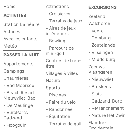
Home
Attractions
EXCURSIONS
Veere
-
- Croisières
ACTIVITÉS
Zeeland
- Terrains de jeux
Domburg
-
Walcheren
Station Balnéaire
- Aires de jeux
- Veere
Astuces
intérieures
Zoutelande
-
- Domburg
Avec les enfants
- Bowling
- Zoutelande
Météo
- Parcours de
Vlissingen
-
- Vlissingen
mini-golf
PASSER LA NUIT
- Middelburg
Centres de bien-
Middelburg
Zeeuws-
Appartements
être
Zeeuws-
Campings
Vlaanderen
Villages & villes
Vlaanderen
-
Chaumières
- Nieuwvliet
Nature
- Bad Meersee
- Breskens
Sports
Nieuwvliet
-
- Beach Resort
- Sluis
- Piscines
Nieuwvliet-Bad
Breskens
-
- Cadzand-Dorp
- Faire du vélo
- De Meulinge
- Retranchement
- Randonnée
- EuroParcs
Sluis
-
- Nature Het Zwin
- Équitation
Cadzand
Flandre-
- Terrains de golf
- Hoogduin
Cadzand-
-
Occidentale