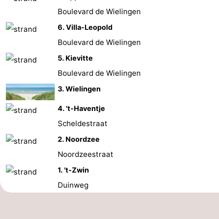
Boulevard de Wielingen
Piscines
-
6. Villa-Leopold
Faire
-
Boulevard de Wielingen
5. Kievitte
du
Randonnée
-
Boulevard de Wielingen
vélo
Équitation
-
3. Wielingen
Terrains
-
4. 't-Haventje
Scheldestraat
de
Surfen
-
2. Noordzee
golf
Peche
-
Noordzeestraat
Sportive
Equitation
Glossopètre
1. 't-Zwin
Duinweg
Observation
des
Boire