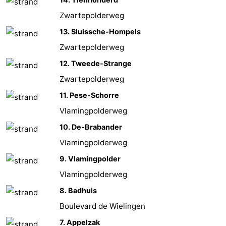
de
-
Zwartepolderweg
13. Sluissche-Hompels
vue
Croisières
-
Zwartepolderweg
Terrains
-
12. Tweede-Strange
Zwartepolderweg
de
Aires
-
11. Pese-Schorre
jeux
de
Bowling
-
Vlamingpolderweg
10. De-Brabander
jeux
Parcours
Centres
Vlamingpolderweg
intérieures
de
de
Villages
9. Vlamingpolder
mini-
bien-
&
Nature
Vlamingpolderweg
8. Badhuis
golf
être
villes
Sports
Boulevard de Wielingen
-
7. Appelzak