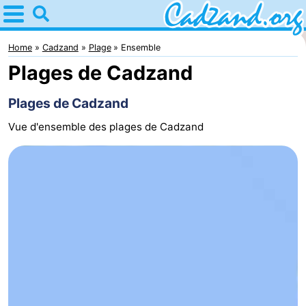
Home
Cadzand
Home
Cadzand
Plage
Ensemble
Plages de Cadzand
Astuces
Plages de Cadzand
Avec
Vue d'ensemble des plages de Cadzand
les
Passer
enfants
la
Appartements
nuit
Campings
Chaumières
-
Bad
-