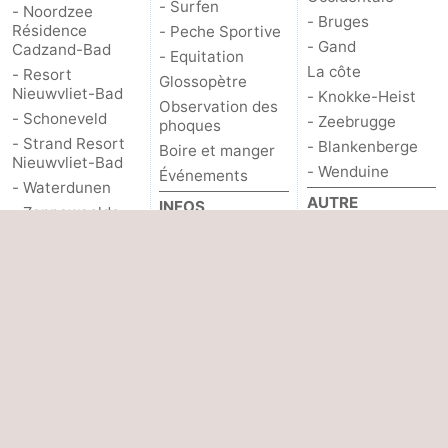
- Surfen
- Noordzee
- Bruges
Résidence
- Peche Sportive
Dorp
Retranchement
-
- Gand
Cadzand-Bad
- Equitation
La côte
- Resort
Glossopètre
Nature
Flandre-
Nieuwvliet-Bad
- Knokke-Heist
Observation des
- Schoneveld
- Zeebrugge
phoques
Het
Occidentale
-
- Strand Resort
- Blankenberge
Boire et manger
Nieuwvliet-Bad
- Wenduine
Zwin
Bruges
-
Événements
- Waterdunen
AUTRE
INFOS
- Zonneweelde
Gand
La
À propos de nous
PRATIQUES
- Zwinhoeve
côte
-
Hôtels
Route
Last minutes
- Stationnement
Contact
Knokke-
-
Adresses
ACTIVITÉS
Médicales
Plages
Heist
Zeebrugge
-
Forum
Lieux d'intérêt
Blankenberge
-
- Musées
- Monuments
Wenduine
Météo