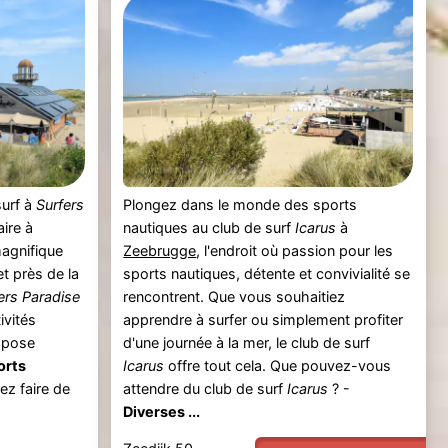
surf à
Surfers
Plongez dans le monde des sports
aire à
nautiques au club de surf
Icarus
à
magnifique
Zeebrugge
, l'endroit où passion pour les
t près de la
sports nautiques, détente et convivialité se
ers Paradise
rencontrent. Que vous souhaitiez
ivités
apprendre à surfer ou simplement profiter
opose
d'une journée à la mer, le club de surf
orts
Icarus
offre tout cela. Que pouvez-vous
ez faire de
attendre du club de surf
Icarus
? -
Diverses ...