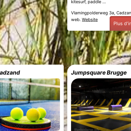
kitesurf, paddle ...
Vlamingpolderweg 3a, Cadza
web.
Website
Plus d'
Cadzand
Jumpsquare Brugge