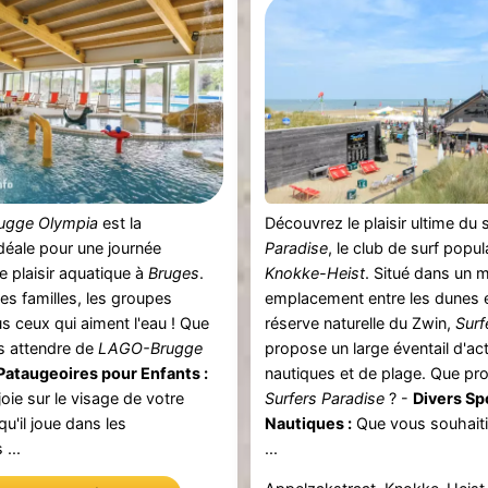
ugge Olympia
est la
Découvrez le plaisir ultime du 
idéale pour une journée
Paradise
, le club de surf popul
e plaisir aquatique à
Bruges
.
Knokke-Heist
. Situé dans un 
les familles, les groupes
emplacement entre les dunes e
us ceux qui aiment l'eau ! Que
réserve naturelle du Zwin,
Surf
 attendre de
LAGO-Brugge
propose un large éventail d'act
Pataugeoires pour Enfants :
nautiques et de plage. Que pr
oie sur le visage de votre
Surfers Paradise
? -
Divers Sp
qu'il joue dans les
Nautiques :
Que vous souhaiti
...
...