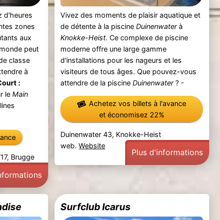
ez d'heures
Vivez des moments de plaisir aquatique et
entes zones
de détente à la piscine
Duinenwater
à
utants aux
Knokke-Heist
. Ce complexe de piscine
e monde peut
moderne offre une large gamme
de classe
d'installations pour les nageurs et les
tendre à
visiteurs de tous âges. Que pouvez-vous
ourt :
attendre de la piscine
Duinenwater
? -
r le
Main
Achetez vos billets à l'avance
lines
et économisez 22%
Duinenwater 43, Knokke-Heist
vance
web.
Website
Plus d'informations
17, Brugge
informations
adise
Surfclub Icarus