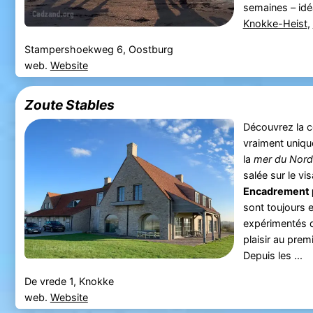
semaines – idé
Knokke-Heist
,
Stampershoekweg 6, Oostburg
web.
Website
Zoute Stables
Découvrez la 
vraiment unique
la
mer du Nord
salée sur le vi
Encadrement p
sont toujours 
expérimentés qu
plaisir au prem
Depuis les ...
De vrede 1, Knokke
web.
Website