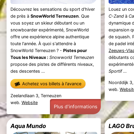
Découvrez les sensations du sport d'hiver
Louez un co
de près à
SnowWorld Terneuzen
. Que
C-Zand
à
Ca
vous soyez un skieur débutant ou un
dynamique du
snowboarder expérimenté, SnowWorld
expansion qu
offre une expérience alpine authentique
de squash. Pr
toute l'année. À quoi s'attendre à
de padel int
SnowWorld Terneuzen ? -
Pistes pour
Zeeuws-Vla
Tous les Niveaux :
Snowworld Terneuzen
débutants c
propose des pistes de différents niveaux,
expérimenté
des descentes ...
Sportif ...
Noorddijk 3
Achetez vos billets à l'avance
web.
Websit
Zeelandlaan 3, Terneuzen
web.
Website
Plus d'informations
Aqua Mundo
LAGO Br