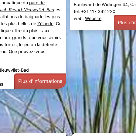
 aquatique du
parc de
Boulevard de Wielingen 44, 
ach Resort Nieuwvliet-Bad
est
tel. +31 117 392 220
tallations de baignade les plus
web.
Website
Plus d'
les plus belles de
Zélande
. Ce
ique offre du plaisir aux
e aux grands, que vous aimiez
s fortes, le jeu ou la détente
l’eau. Que pouvez-vous
Nieuwvliet-Bad
Plus d'informations
ns