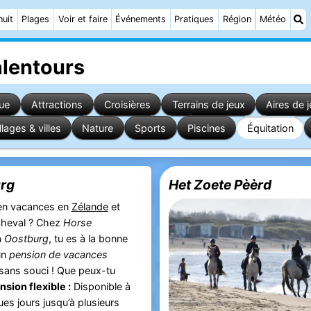
nuit
Plages
Voir et faire
Événements
Pratiques
Région
Météo
alentours
vue
Attractions
Croisières
Terrains de jeux
Aires de j
llages & villes
Nature
Sports
Piscines
Équitation
urg
Het Zoete Pèèrd
 en vacances en
Zélande
et
heval ? Chez
Horse
à
Oostburg
, tu es à la bonne
un
pension de vacances
 sans souci ! Que peux-tu
nsion flexible :
Disponible à
ues jours jusqu’à plusieurs