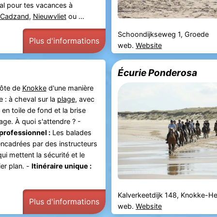
al pour tes vacances à
Cadzand
,
Nieuwvliet
ou ...
Schoondijkseweg 1, Groede
Plus d'informations
web.
Website
Écurie Ponderosa
côte de
Knokke
d'une manière
 : à cheval sur la
plage
, avec
en toile de fond et la brise
sage. À quoi s'attendre ? -
rofessionnel :
Les balades
encadrées par des instructeurs
i mettent la sécurité et le
ier plan. -
Itinéraire unique :
Kalverkeetdijk 148, Knokke-He
Plus d'informations
web.
Website