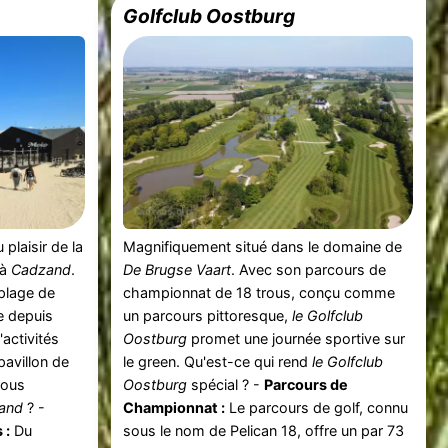
Golfclub Oostburg
 plaisir de la
Magnifiquement situé dans le domaine de
 à
Cadzand
.
De Brugse Vaart
. Avec son parcours de
 plage de
championnat de 18 trous, conçu comme
 depuis
un parcours pittoresque,
le Golfclub
activités
Oostburg
promet une journée sportive sur
pavillon de
le green. Qu'est-ce qui rend
le Golfclub
vous
Oostburg
spécial ? -
Parcours de
and
? -
Championnat :
Le parcours de golf, connu
 :
Du
sous le nom de Pelican 18, offre un par 73