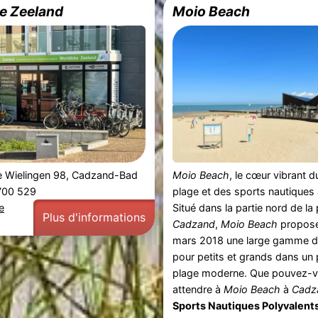
e Zeeland
Moio Beach
e Wielingen 98, Cadzand-Bad
Moio Beach
, le cœur vibrant du
 700 529
plage et des sports nautiques
e
Situé dans la partie nord de la
Plus d'informations
Cadzand
,
Moio Beach
propose
mars 2018 une large gamme d'
pour petits et grands dans un 
plage moderne. Que pouvez-
attendre à
Moio Beach
à
Cadz
Sports Nautiques Polyvalents