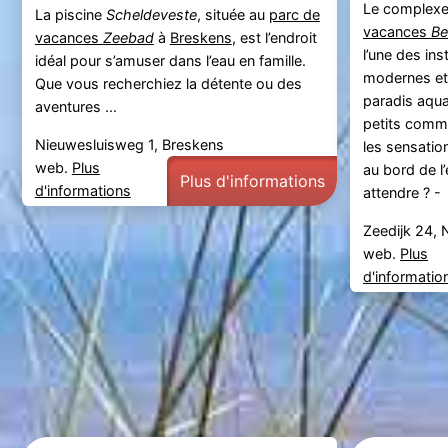
Le complexe
La piscine
Scheldeveste
, située au
parc de
vacances
Be
vacances
Zeebad
à
Breskens
, est l’endroit
l’une des ins
idéal pour s’amuser dans l’eau en famille.
modernes et 
Que vous recherchiez la détente ou des
paradis aquat
aventures ...
petits comm
Nieuwesluisweg 1, Breskens
les sensation
web.
Plus
au bord de 
Plus d'informations
d'informations
attendre ? -
Zeedijk 24, 
web.
Plus
d'informatio