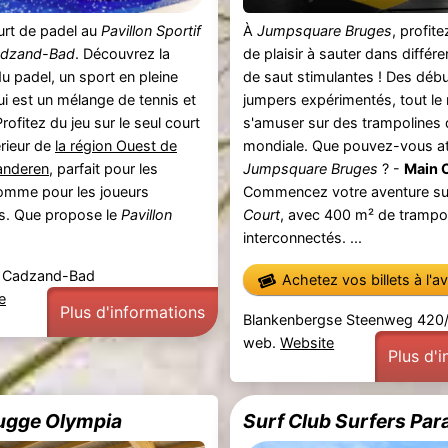
urt de padel au
Pavillon Sportif
À
Jumpsquare Bruges
, profit
dzand-Bad
. Découvrez la
de plaisir à sauter dans différ
 padel, un sport en pleine
de saut stimulantes ! Des déb
i est un mélange de tennis et
jumpers expérimentés, tout l
ofitez du jeu sur le seul court
s'amuser sur des trampolines 
érieur de
la région Ouest de
mondiale. Que pouvez-vous at
anderen
, parfait pour les
Jumpsquare Bruges
? -
Main C
omme pour les joueurs
Commencez votre aventure su
s. Que propose le
Pavillon
Court
, avec 400 m² de trampo
interconnectés. ...
, Cadzand-Bad
Achetez vos billets à l'a
e
Plus d'informations
Blankenbergse Steenweg 420/
web.
Website
Plus d'
ugge Olympia
Surf Club Surfers Par