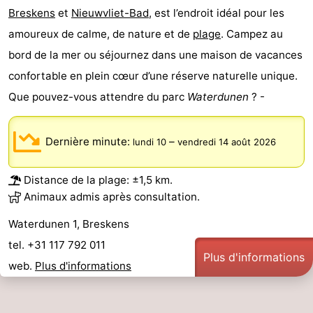
Breskens
et
Nieuwvliet-Bad
, est l’endroit idéal pour les
Dorp
Retranchement
-
amoureux de calme, de nature et de
plage
. Campez au
bord de la mer ou séjournez dans une maison de vacances
Nature
Flandre-
confortable en plein cœur d’une réserve naturelle unique.
Het
Occidentale
-
Que pouvez-vous attendre du parc
Waterdunen
? -
Zwin
Bruges
-
Dernière minute:
–
lundi 10
vendredi 14 août 2026
Gand
La
Distance de la plage: ±1,5 km.
côte
-
Animaux admis après consultation.
Knokke-
-
Waterdunen 1, Breskens
tel. +31 117 792 011
Heist
Zeebrugge
-
Plus d'informations
web.
Plus d'informations
Blankenberge
-
Wenduine
Météo