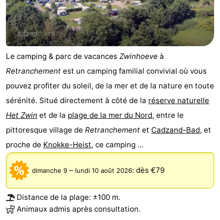
de
-
vue
Croisières
-
Le camping & parc de vacances
Zwinhoeve
à
Terrains
-
Retranchement
est un camping familial convivial où vous
de
Aires
-
pouvez profiter du soleil, de la mer et de la nature en toute
sérénité. Situé directement à côté de la
réserve naturelle
jeux
de
Bowling
-
Het Zwin
et de la
plage de la mer du Nord
, entre le
jeux
Parcours
Centres
pittoresque village de
Retranchement
et
Cadzand-Bad
, et
proche de
Knokke-Heist
, ce camping ...
intérieures
de
de
Villages
mini-
bien-
&
Nature
–
:
dès €79
dimanche 9
lundi 10 août 2026
golf
être
villes
Sports
Distance de la plage: ±100 m.
Animaux admis après consultation.
-