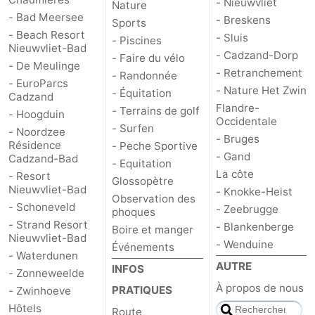
- Nieuwvliet
Nature
- Bad Meersee
- Breskens
Sports
- Beach Resort
- Sluis
- Piscines
Nieuwvliet-Bad
- Cadzand-Dorp
- Faire du vélo
- De Meulinge
- Retranchement
- Randonnée
- EuroParcs
- Nature Het Zwin
- Équitation
Cadzand
Flandre-
- Terrains de golf
- Hoogduin
Occidentale
- Surfen
- Noordzee
- Bruges
Résidence
- Peche Sportive
- Gand
Cadzand-Bad
- Equitation
La côte
- Resort
Glossopètre
Nieuwvliet-Bad
- Knokke-Heist
Observation des
- Schoneveld
- Zeebrugge
phoques
- Strand Resort
- Blankenberge
Boire et manger
Nieuwvliet-Bad
- Wenduine
Événements
- Waterdunen
AUTRE
INFOS
- Zonneweelde
À propos de nous
PRATIQUES
- Zwinhoeve
Hôtels
Route