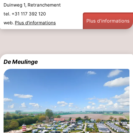
Duinweg 1, Retranchement
Piscines
-
tel. +31 117 392 120
Plus d'informations
Faire
-
web.
Plus d'informations
du
Randonnée
-
vélo
Équitation
-
De Meulinge
Terrains
-
de
Surfen
-
golf
Peche
-
Sportive
Equitation
Glossopètre
Observation
des
Boire