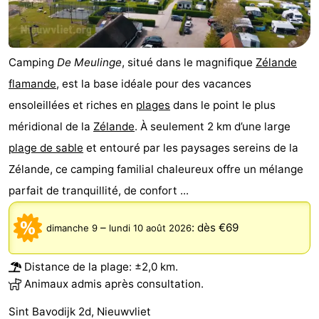
phoques
et
Événements
manger
Pratiques
Camping
De Meulinge
, situé dans le magnifique
Zélande
flamande
, est la base idéale pour des vacances
Forum
ensoleillées et riches en
plages
dans le point le plus
Route
méridional de la
Zélande
. À seulement 2 km d’une large
plage de sable
et entouré par les paysages sereins de la
-
Zélande, ce camping familial chaleureux offre un mélange
Stationnement
Adresses
parfait de tranquillité, de confort ...
Médicales
Région
–
:
dès €69
dimanche 9
lundi 10 août 2026
Zeeland
Distance de la plage: ±2,0 km.
Walcheren
Animaux admis après consultation.
Sint Bavodijk 2d, Nieuwvliet
-