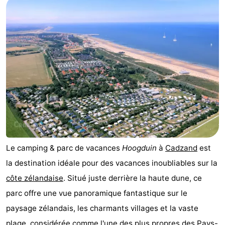
Meersee
Beach
-
Resort
De
-
Nieuwvliet-
Meulinge
EuroParcs
-
Bad
Cadzand
Hoogduin
-
Noordzee
-
Résidence
Resort
-
Le camping & parc de vacances
Hoogduin
à
Cadzand
est
Cadzand-
Nieuwvliet-
Schoneveld
-
la destination idéale pour des vacances inoubliables sur la
Bad
Bad
Strand
-
côte zélandaise
. Situé juste derrière la haute dune, ce
parc offre une vue panoramique fantastique sur le
Resort
Waterdunen
-
paysage zélandais, les charmants villages et la vaste
Nieuwvliet-
Zonneweelde
-
plage
, considérée comme l'une des plus propres des Pays-