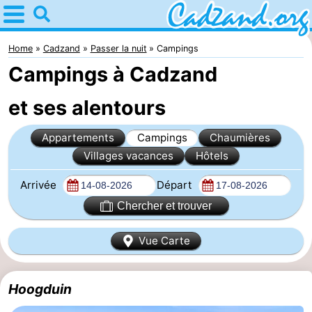
Home
Cadzand
Home
Cadzand
Passer la nuit
Campings
Campings à Cadzand
Astuces
et ses alentours
Avec
Appartements
Campings
Chaumières
les
Passer
Villages vacances
Hôtels
enfants
la
Appartements
Arrivée
Départ
nuit
Campings
Chercher et trouver
Chaumières
Vue Carte
-
Hoogduin
Bad
-