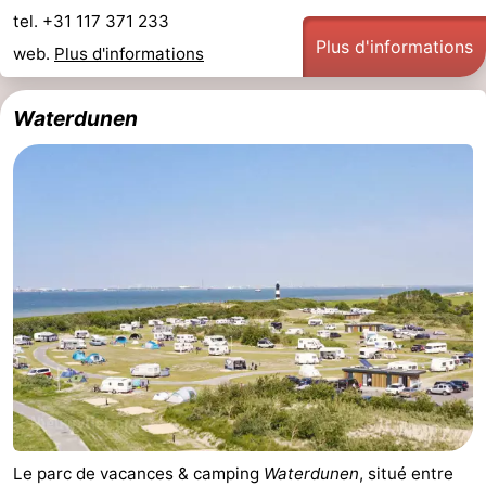
tel. +31 117 371 233
Veere
-
Plus d'informations
web.
Plus d'informations
Domburg
-
Waterdunen
Zoutelande
-
Vlissingen
-
Middelburg
Zeeuws-
Vlaanderen
-
Nieuwvliet
-
Breskens
-
Sluis
-
Le parc de vacances & camping
Waterdunen
, situé entre
Cadzand-
-