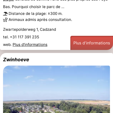
Bas. Pourquoi choisir le parc de ...
Bad
Zwinhoeve
Hôtels
Distance de la plage: ±300 m.
Last
Animaux admis après consultation.
Zwartepolderweg 1, Cadzand
minutes
Plages
tel. +31 117 391 235
Voir
Plus d'informations
web.
Plus d'informations
et
Lieux
Zwinhoeve
faire
d'intérêt
-
Musées
-
Monuments
-
Moulins
-
Points
Attractions