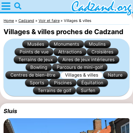
Home
Cadzand
Home
Cadzand
Voir et faire
Villages & villes
Villages & villes proches de Cadzand
Astuces
Musées
Monuments
Moulins
Avec
Points de vue
Attractions
Croisières
Terrains de jeux
Aires de jeux intérieures
les
Passer
Bowling
Parcours de mini-golf
enfants
la
Appartements
Centres de bien-être
Villages & villes
Nature
Sports
Piscines
Équitation
nuit
Campings
Terrains de golf
Surfen
Chaumières
Sluis
-
Bad
-