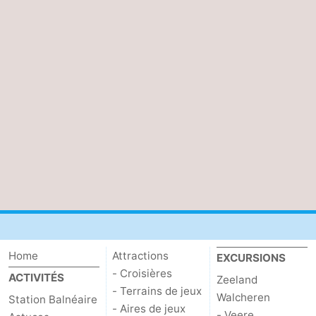
Home
Attractions
EXCURSIONS
- Croisières
ACTIVITÉS
Zeeland
- Terrains de jeux
Walcheren
Station Balnéaire
- Aires de jeux
- Veere