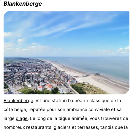
Blankenberge
phoques
et
Événements
manger
Pratiques
Forum
Route
-
Stationnement
Adresses
Médicales
Région
Blankenberge
est une station balnéaire classique de la
Zeeland
côte belge, réputée pour son ambiance conviviale et sa
Walcheren
large
plage
. Le long de la digue animée, vous trouverez de
nombreux restaurants, glaciers et terrasses, tandis que la
-