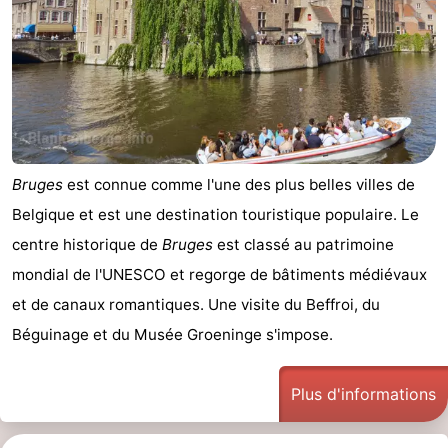
Piscines
-
Faire
-
du
Randonnée
-
vélo
Équitation
-
Bruges
est connue comme l'une des plus belles villes de
Terrains
-
Belgique et est une destination touristique populaire. Le
centre historique de
Bruges
est classé au patrimoine
de
Surfen
-
mondial de l'UNESCO et regorge de bâtiments médiévaux
golf
Peche
-
et de canaux romantiques. Une visite du Beffroi, du
Béguinage et du Musée Groeninge s'impose.
Sportive
Equitation
Glossopètre
Observation
Plus d'informations
des
Boire