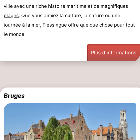
ville avec une riche histoire maritime et de magnifiques
de
-
plages
. Que vous aimiez la culture, la nature ou une
vue
Croisières
-
journée à la mer, Flessingue offre quelque chose pour tout
le monde.
Terrains
-
de
Aires
-
Plus d'informations
jeux
de
Bowling
-
jeux
Parcours
Centres
intérieures
de
de
Villages
Bruges
mini-
bien-
&
Nature
golf
être
villes
Sports
-