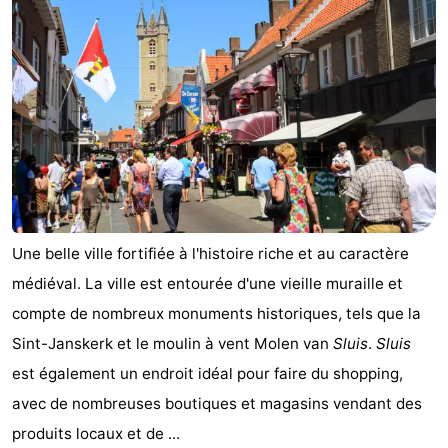
Meersee
Beach
-
Resort
De
-
Nieuwvliet-
Meulinge
EuroParcs
-
Bad
Cadzand
Hoogduin
-
Noordzee
-
Résidence
Resort
-
Une belle ville fortifiée à l'histoire riche et au caractère
médiéval. La ville est entourée d'une vieille muraille et
Cadzand-
Nieuwvliet-
Schoneveld
-
compte de nombreux monuments historiques, tels que la
Bad
Bad
Strand
-
Sint-Janskerk et le moulin à vent Molen van
Sluis
.
Sluis
est également un endroit idéal pour faire du shopping,
Resort
Waterdunen
-
avec de nombreuses boutiques et magasins vendant des
Nieuwvliet-
Zonneweelde
-
produits locaux et de ...