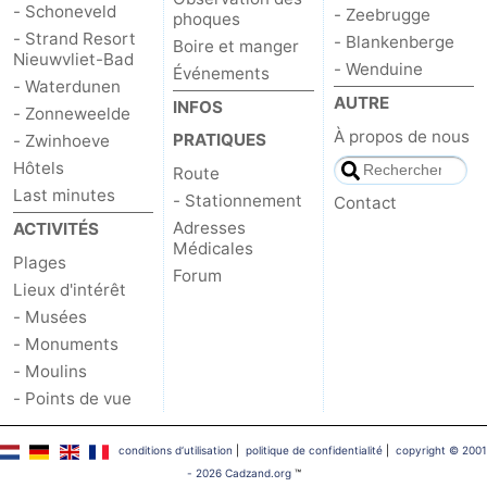
- Schoneveld
- Zeebrugge
phoques
- Strand Resort
- Blankenberge
Boire et manger
Nieuwvliet-Bad
- Wenduine
Événements
- Waterdunen
AUTRE
INFOS
- Zonneweelde
À propos de nous
PRATIQUES
- Zwinhoeve
Hôtels
Route
Last minutes
- Stationnement
Contact
Adresses
ACTIVITÉS
Médicales
Plages
Forum
Lieux d'intérêt
- Musées
- Monuments
- Moulins
- Points de vue
conditions d‘utilisation
|
politique de confidentialité
|
copyright © 2001
- 2026 Cadzand.org
™