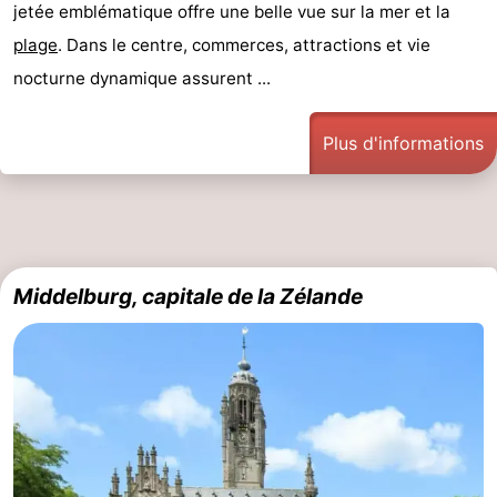
jetée emblématique offre une belle vue sur la mer et la
Veere
-
plage
. Dans le centre, commerces, attractions et vie
nocturne dynamique assurent ...
Domburg
-
Zoutelande
-
Plus d'informations
Vlissingen
-
Middelburg
Zeeuws-
Vlaanderen
-
Middelburg, capitale de la Zélande
Nieuwvliet
-
Breskens
-
Sluis
-
Cadzand-
-