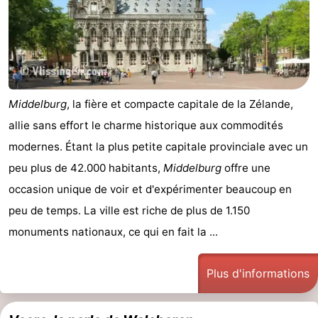
Dorp
Retranchement
-
Nature
Flandre-
Het
Occidentale
-
Middelburg
, la fière et compacte capitale de la Zélande,
Zwin
Bruges
-
allie sans effort le charme historique aux commodités
modernes. Étant la plus petite capitale provinciale avec un
Gand
La
peu plus de 42.000 habitants,
Middelburg
offre une
côte
-
occasion unique de voir et d'expérimenter beaucoup en
peu de temps. La ville est riche de plus de 1.150
Knokke-
-
monuments nationaux, ce qui en fait la ...
Heist
Zeebrugge
-
Plus d'informations
Blankenberge
-
Wenduine
Météo