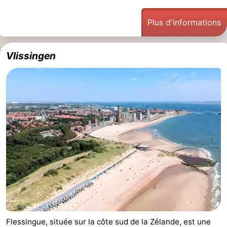
Bad
Zwinhoeve
Hôtels
Plus d'informations
Last
Vlissingen
minutes
Plages
Voir
et
Lieux
faire
d'intérêt
-
Musées
-
Monuments
-
Moulins
-
Points
Attractions
Flessingue, située sur la côte sud de la Zélande, est une