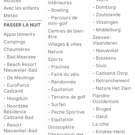
Astuces
intérieures
- Domburg
Avec les enfants
- Bowling
- Zoutelande
Météo
- Parcours de
- Vlissingen
mini-golf
PASSER LA NUIT
- Middelburg
Centres de bien-
Appartements
être
Zeeuws-
Campings
Vlaanderen
Villages & villes
Chaumières
- Nieuwvliet
Nature
- Bad Meersee
- Breskens
Sports
- Beach Resort
- Sluis
- Piscines
Nieuwvliet-Bad
- Cadzand-Dorp
- Faire du vélo
- De Meulinge
- Retranchement
- Randonnée
- EuroParcs
- Nature Het Zwin
- Équitation
Cadzand
Flandre-
- Terrains de golf
- Hoogduin
Occidentale
- Surfen
- Noordzee
- Bruges
Résidence
- Peche Sportive
- Gand
Cadzand-Bad
- Equitation
La côte
- Resort
Glossopètre
Nieuwvliet-Bad
- Knokke-Heist
Observation des