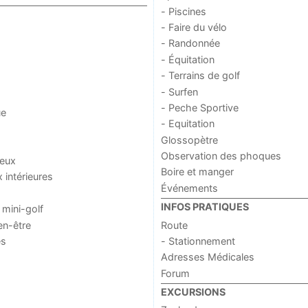
- Piscines
- Faire du vélo
- Randonnée
- Équitation
- Terrains de golf
- Surfen
- Peche Sportive
ue
- Equitation
Glossopètre
Observation des phoques
jeux
Boire et manger
x intérieures
Événements
INFOS PRATIQUES
 mini-golf
en-être
Route
es
- Stationnement
Adresses Médicales
Forum
EXCURSIONS