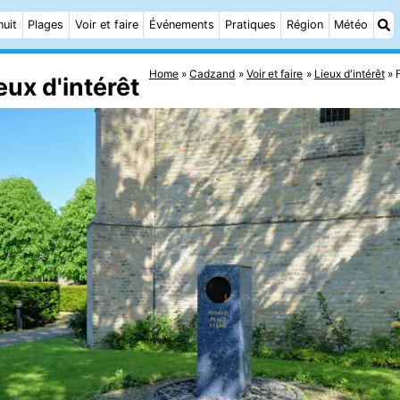
nuit
Plages
Voir et faire
Événements
Pratiques
Région
Météo
Home
Cadzand
Voir et faire
Lieux d'intérêt
eux d'intérêt