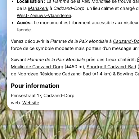
Localisation :
La
Flamme de la Paix Mondiale
se trouve dans
de la
Mariakerk
à
Cadzand-Dorp
, un lieu calme et chargé 
West-Zeeuws-Vlaanderen
.
Accès :
Le monument est librement accessible aux visiteur
l’année.
Venez découvrir la
Flamme de la Paix Mondiale
à
Cadzand-Do
force de ce symbole modeste mais porteur d’un message univ
Suivant
Flamme de la Paix Mondiale
près des Lieux d'intérêt:
Moulin de Cadzand-Dorp
(±450 m),
Shortgolf Cadzand-Bad
(
de Noordzee Résidence Cadzand-Bad
(±1,4 km) &
Bowling C
Pour information
Prinsestraat 17, Cadzand-Dorp
web.
Website