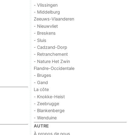
- Vlissingen
- Middelburg
Zeeuws-Vlaanderen
- Nieuwvliet
- Breskens
- Sluis
- Cadzand-Dorp
- Retranchement
- Nature Het Zwin
Flandre-Occidentale
- Bruges
- Gand
La côte
- Knokke-Heist
- Zeebrugge
- Blankenberge
- Wenduine
AUTRE
À propos de nous