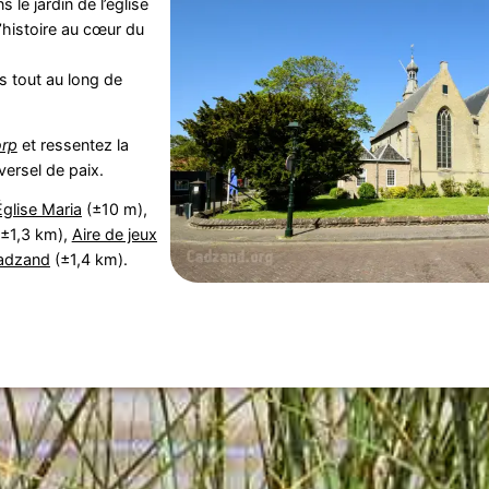
 le jardin de l’église
d’histoire au cœur du
s tout au long de
rp
et ressentez la
ersel de paix.
Église Maria
(±10 m),
±1,3 km),
Aire de jeux
adzand
(±1,4 km).