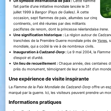
Un symbole international de paix :
Cette flamme
fait partie d’une initiative mondiale lancée le 31
juillet 1999 à
Bangor (Pays de Galles)
. À cette
occasion, sept flammes de paix, allumées sur cinq
continents, ont été réunies par des militants
pacifistes de renom, dont la princesse néerlandaise
Irene
.
Une signification historique :
La région autour de
Cadzan
tranchées de la Première Guerre mondiale près de
Ypres
, 
mondiale, qui a coûté la vie à de nombreux civils.
Inauguration à
Cadzand-Dorp
:
Le 9 mai 2004, la
Flamme 
d’espoir et d’unité.
Un lieu de recueillement :
Chaque année, des centaines de 
près du monument, témoignant de leur souhait d’un monde 
Une expérience de visite inspirante
La
Flamme de la Paix Mondiale
de
Cadzand-Dorp
offre un esp
marqué par la guerre. Ici, les visiteurs peuvent prendre un mom
Informations pratiques