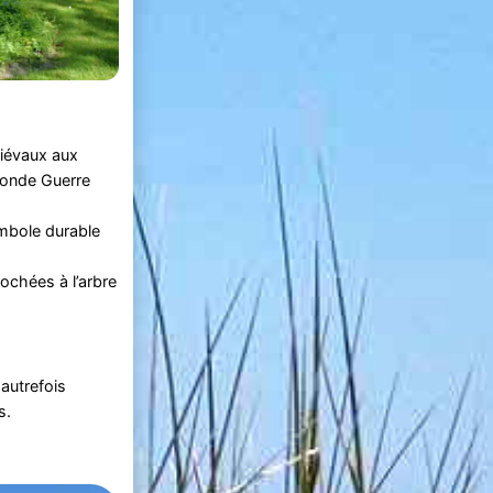
diévaux aux
conde Guerre
ymbole durable
ochées à l’arbre
 autrefois
s.