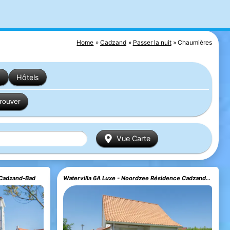
Home
Cadzand
Passer la nuit
Chaumières
s
Hôtels
trouver
Vue Carte
 Cadzand-Bad
Watervilla 6A Luxe - Noordzee Résidence Cadzand-Bad