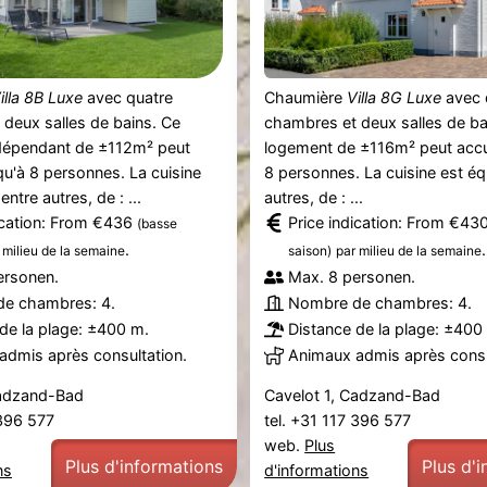
illa 8B Luxe
avec quatre
Chaumière
Villa 8G Luxe
avec 
deux salles de bains. Ce
chambres et deux salles de ba
dépendant de ±112m² peut
logement de ±116m² peut accuei
squ'à 8 personnes. La cuisine
8 personnes. La cuisine est éq
entre autres, de : ...
autres, de : ...
ication: From €436
Price indication: From €43
(basse
.
.
 milieu de la semaine
saison)
par milieu de la semaine
ersonen.
Max. 8 personen.
e chambres: 4.
Nombre de chambres: 4.
de la plage: ±400 m.
Distance de la plage: ±400
admis après consultation.
Animaux admis après consu
Cadzand-Bad
Cavelot 1, Cadzand-Bad
 396 577
tel. +31 117 396 577
web.
Plus
Plus d'informations
Plus d'
ns
d'informations