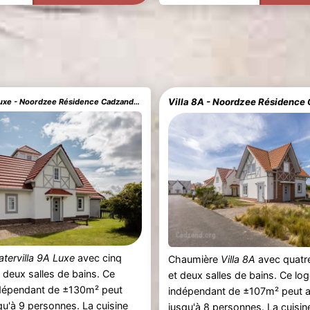
Watervilla 9A Luxe - Noordzee Résidence Cadzand-Bad
tervilla 9A Luxe
avec cinq
Chaumière
Villa 8A
avec quatr
deux salles de bains. Ce
et deux salles de bains. Ce l
dépendant de ±130m² peut
indépendant de ±107m² peut ac
squ'à 9 personnes. La cuisine
jusqu'à 8 personnes. La cuisin