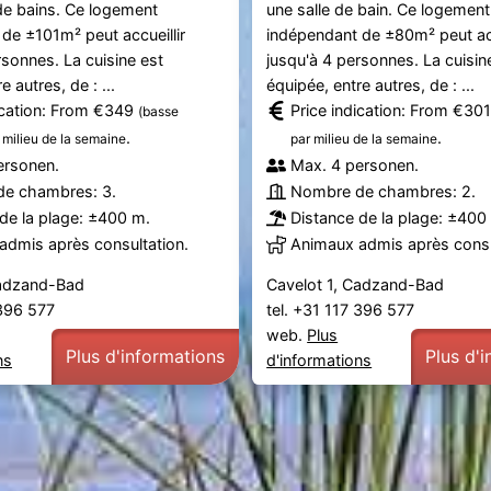
de bains. Ce logement
une salle de bain. Ce logement
de ±101m² peut accueillir
indépendant de ±80m² peut acc
rsonnes. La cuisine est
jusqu'à 4 personnes. La cuisin
e autres, de : ...
équipée, entre autres, de : ...
ication: From €349
Price indication: From €30
(basse
.
.
 milieu de la semaine
par milieu de la semaine
ersonen.
Max. 4 personen.
e chambres: 3.
Nombre de chambres: 2.
de la plage: ±400 m.
Distance de la plage: ±400
admis après consultation.
Animaux admis après consu
Cadzand-Bad
Cavelot 1, Cadzand-Bad
 396 577
tel. +31 117 396 577
web.
Plus
Plus d'informations
Plus d'
ns
d'informations