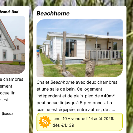
adzand-Bad
Beachhome
re chambres
Chalet
Beachhome
avec deux chambres
ogement
et une salle de bain. Ce logement
cueillir
indépendant et de plain-pied de ±40m²
e est
peut accueillir jusqu'à 5 personnes. La
cuisine est équipée, entre autres, de : ...
2
(basse
–
:
lundi 10
vendredi 14 août 2026
dès €1.139