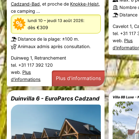
Cadzand-Bad
, et proche de
Knokke-Heist
,
Nombre d
ce camping ...
Distance 
–
:
lundi 10
jeudi 13 août 2026
Cavelot 1, 
dès €309
tel. +31 117
Distance de la plage: ±100 m.
web.
Plus
Animaux admis après consultation.
d'informatio
Duinweg 1, Retranchement
tel. +31 117 392 120
web.
Plus
Plus d'informations
d'informations
Duinvilla 6 - EuroParcs Cadzand
Villa 8B Luxe 