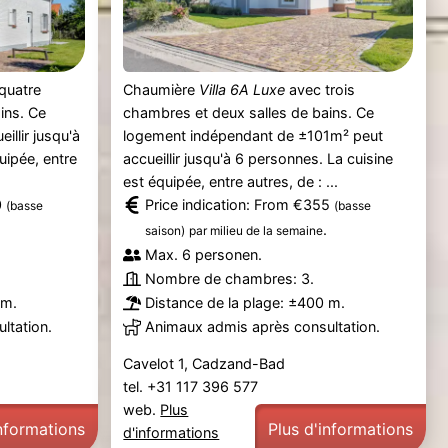
quatre
Chaumière
Villa 6A Luxe
avec trois
ins. Ce
chambres et deux salles de bains. Ce
llir jusqu'à
logement indépendant de ±101m² peut
uipée, entre
accueillir jusqu'à 6 personnes. La cuisine
est équipée, entre autres, de : ...
0
Price indication: From €355
(basse
(basse
.
saison)
par milieu de la semaine
Max. 6 personen.
Nombre de chambres: 3.
 m.
Distance de la plage: ±400 m.
ltation.
Animaux admis après consultation.
Cavelot 1, Cadzand-Bad
tel. +31 117 396 577
web.
Plus
informations
Plus d'informations
d'informations