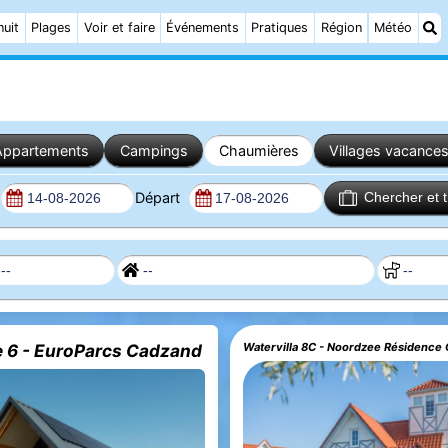
nuit
Plages
Voir et faire
Événements
Pratiques
Région
Météo
Appartements
Campings
Chaumières
Villages vacance
Départ
Chercher et 
 6 - EuroParcs Cadzand
Watervilla 8C - Noordzee Résidence