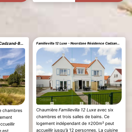
Villa 8A - Noordzee Résidence Cadzand-Bad
Familievilla 12 Luxe - Noordzee Résidence Cadzand-Bad
Chaumière
Familievilla 12 Luxe
avec six
e chambres
chambres et trois salles de bains. Ce
ogement
logement indépendant de ±200m² peut
cueillir
accueillir jusqu'à 12 personnes. La cuisine
e est