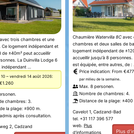
Chaumière
Watervilla 8C
avec 
avec trois chambres et une
chambres et deux salles de ba
n. Ce logement indépendant et
logement indépendant de ±12
d de ±40m² peut accueillir
accueillir jusqu'à 8 personnes.
rsonnes. La Duinvilla Lodge 6
est équipée, entre autres, de : .
 indépendant ...
Price indication: From €47
–
:
 10
vendredi 14 août 2026
.
par milieu de la semaine
€1.260
Max. 8 personen.
Nombre de chambres: 4.
ersonen.
Distance de la plage: ±400
e chambres: 3.
de la plage: ±900 m.
Cavelot 1, Cadzand-Bad
admis après consultation.
tel. +31 117 396 577
web.
Plus
kweg 2, Cadzand
Plus d'
d'informations