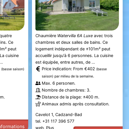
quatre
Chaumière
Watervilla 6A Luxe
avec trois
ins. Ce
chambres et deux salles de bains. Ce
0m² peut
logement indépendant de ±101m² peut
 La cuisine
accueillir jusqu'à 6 personnes. La cuisine
..
est équipée, entre autres, de ...
7
Price indication: From €402
(basse saison)
(basse
.
saison)
par milieu de la semaine
Max. 6 personen.
Nombre de chambres: 3.
 m.
Distance de la plage: ±400 m.
Animaux admis après consultation.
Cavelot 1, Cadzand-Bad
tel. +31 117 396 577
informations
web.
Plus