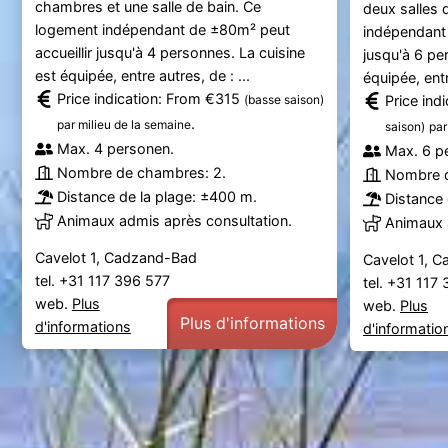
chambres et une salle de bain. Ce
deux salles 
logement indépendant de ±80m² peut
indépendant 
accueillir jusqu'à 4 personnes. La cuisine
jusqu'à 6 pe
est équipée, entre autres, de : ...
équipée, entr
Price indication: From €315
(basse saison)
Price ind
.
par milieu de la semaine
saison)
par
Max. 4 personen.
Max. 6 p
Nombre de chambres: 2.
Nombre d
Distance de la plage: ±400 m.
Distance 
Animaux admis après consultation.
Animaux 
Cavelot 1, Cadzand-Bad
Cavelot 1, 
tel. +31 117 396 577
tel. +31 117
web.
Plus
web.
Plus
Plus d'informations
d'informations
d'informatio