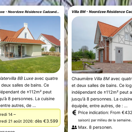
Villa 8M - Noordzee Résidence C
Watervilla 8B Luxe - Noordzee Résidence Cadzand-Bad
atervilla 8B Luxe
avec quatre
Chaumière
Villa 8M
avec quat
deux salles de bains. Ce
et deux salles de bains. Ce l
dépendant de ±112m² peut
indépendant de ±112m² peut ac
squ'à 8 personnes. La cuisine
jusqu'à 8 personnes. La cuisin
entre autres, de ...
équipée, entre autres, de : ...
Price indication: From €43
–
redi 14
.
saison)
par milieu de la semaine
:
dès €3.599
redi 21 août 2026
Max. 8 personen.
ersonen.