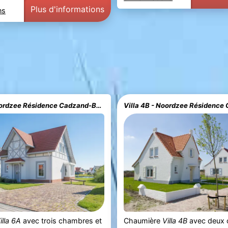
Plus d'informations
ns
Villa 6A - Noordzee Résidence Cadzand-Bad
Villa 4B - Noordzee Résidence
illa 6A
avec trois chambres et
Chaumière
Villa 4B
avec deux 