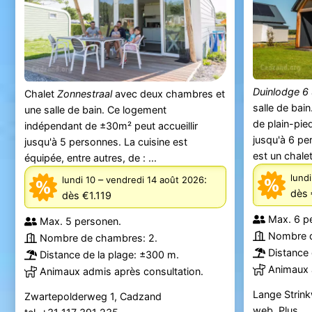
Duinlodge 6
Chalet
Zonnestraal
avec deux chambres et
salle de bai
une salle de bain. Ce logement
de plain-pie
indépendant de ±30m² peut accueillir
jusqu'à 6 pe
jusqu'à 5 personnes. La cuisine est
est un chalet
équipée, entre autres, de : ...
lundi
–
:
lundi 10
vendredi 14 août 2026
dès 
dès €1.119
Max. 6 p
Max. 5 personen.
Nombre d
Nombre de chambres: 2.
Distance 
Distance de la plage: ±300 m.
Animaux 
Animaux admis après consultation.
Lange Strin
Zwartepolderweg 1, Cadzand
web.
Plus