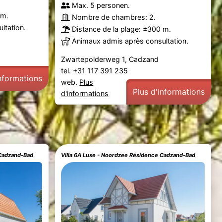
Max. 5 personen.
 m.
Nombre de chambres: 2.
ltation.
Distance de la plage: ±300 m.
Animaux admis après consultation.
Zwartepolderweg 1, Cadzand
tel. +31 117 391 235
informations
web.
Plus
Plus d'informations
d'informations
 Cadzand-Bad
Villa 6A Luxe - Noordzee Résidence Cadzand-Bad