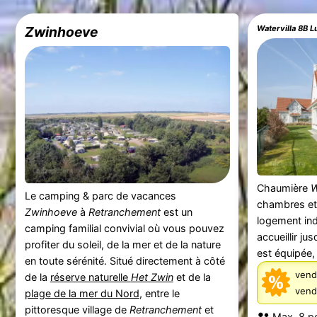
Zwinhoeve
Chaumière
W
Le camping & parc de vacances
chambres et 
Zwinhoeve
à
Retranchement
est un
logement in
camping familial convivial où vous pouvez
accueillir ju
profiter du soleil, de la mer et de la nature
est équipée, 
en toute sérénité. Situé directement à côté
vend
de la
réserve naturelle
Het Zwin
et de la
vend
plage de la mer du Nord
, entre le
pittoresque village de
Retranchement
et
Max. 8 p