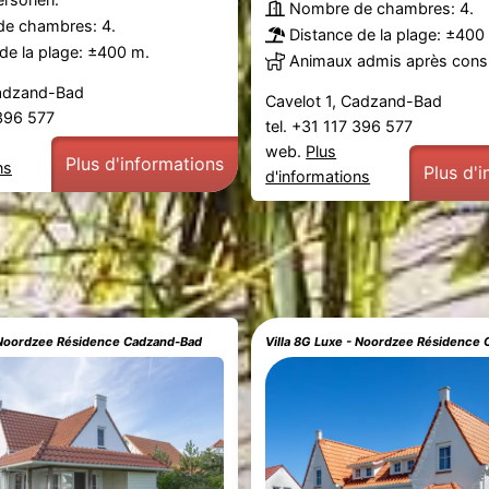
Nombre de chambres: 4.
e chambres: 4.
Distance de la plage: ±400
de la plage: ±400 m.
Animaux admis après consu
Cadzand-Bad
Cavelot 1, Cadzand-Bad
 396 577
tel. +31 117 396 577
web.
Plus
Plus d'informations
ns
Plus d'
d'informations
- Noordzee Résidence Cadzand-Bad
Villa 8G Luxe - Noordzee Résidence