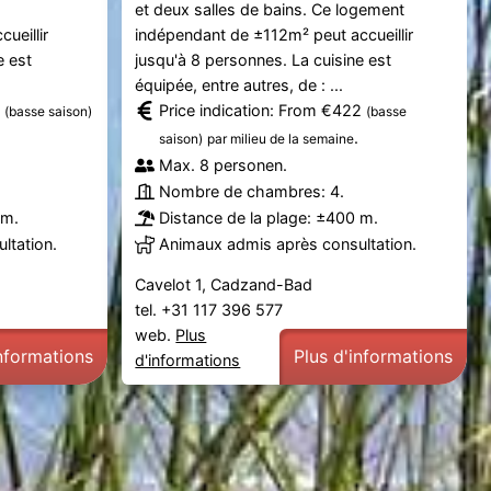
et deux salles de bains. Ce logement
ueillir
indépendant de ±112m² peut accueillir
e est
jusqu'à 8 personnes. La cuisine est
équipée, entre autres, de : ...
1
Price indication: From €422
(basse saison)
(basse
.
saison)
par milieu de la semaine
Max. 8 personen.
Nombre de chambres: 4.
 m.
Distance de la plage: ±400 m.
ltation.
Animaux admis après consultation.
Cavelot 1, Cadzand-Bad
tel. +31 117 396 577
web.
Plus
informations
Plus d'informations
d'informations