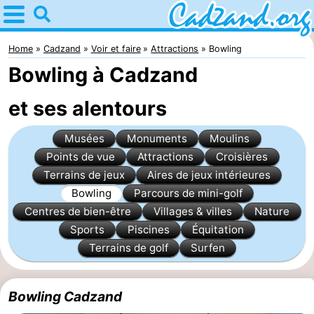
Home
Cadzand
Home
Cadzand
Voir et faire
Attractions
Bowling
Bowling à Cadzand
Astuces
et ses alentours
Avec
Musées
Monuments
Moulins
les
Passer
Points de vue
Attractions
Croisières
enfants
la
Appartements
Terrains de jeux
Aires de jeux intérieures
Bowling
Parcours de mini-golf
nuit
Campings
Centres de bien-être
Villages & villes
Nature
Sports
Piscines
Équitation
Chaumières
Terrains de golf
Surfen
-
Bowling Cadzand
Bad
-