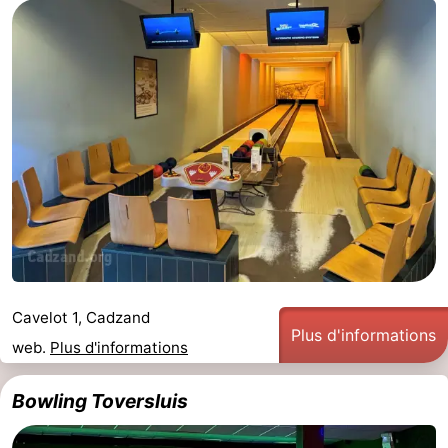
Meersee
Beach
-
Resort
De
-
Nieuwvliet-
Meulinge
EuroParcs
-
Bad
Cadzand
Hoogduin
-
Noordzee
-
Résidence
Resort
-
Cadzand-
Nieuwvliet-
Schoneveld
-
Cavelot 1, Cadzand
Plus d'informations
Bad
Bad
Strand
-
web.
Plus d'informations
Resort
Waterdunen
-
Bowling Toversluis
Nieuwvliet-
Zonneweelde
-