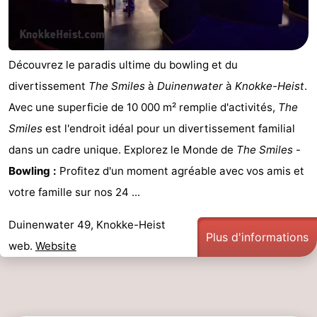
Piscines
-
Faire
-
Découvrez le paradis ultime du bowling et du
du
Randonnée
-
divertissement
The Smiles
à
Duinenwater
à
Knokke-Heist
.
Avec une superficie de 10 000 m² remplie d'activités,
The
vélo
Équitation
-
Smiles
est l'endroit idéal pour un divertissement familial
Terrains
-
dans un cadre unique. Explorez le Monde de
The Smiles
-
Bowling :
Profitez d'un moment agréable avec vos amis et
de
Surfen
-
votre famille sur nos 24 ...
golf
Peche
-
Duinenwater 49, Knokke-Heist
Plus d'informations
Sportive
Equitation
Glossopètre
web.
Website
Observation
des
Boire