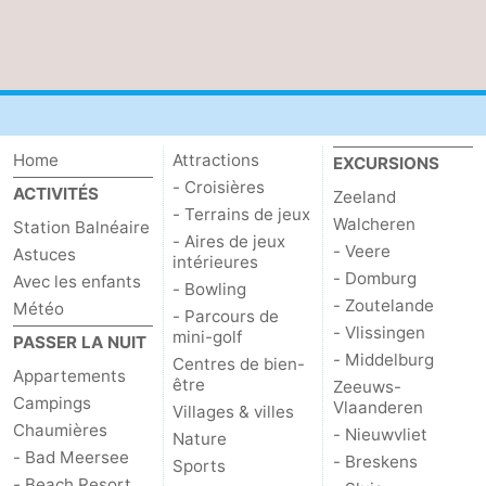
Veere
-
Domburg
-
Zoutelande
-
Home
Attractions
EXCURSIONS
Vlissingen
-
- Croisières
ACTIVITÉS
Zeeland
- Terrains de jeux
Walcheren
Station Balnéaire
Middelburg
Zeeuws-
- Aires de jeux
- Veere
Astuces
intérieures
- Domburg
Avec les enfants
Vlaanderen
-
- Bowling
- Zoutelande
Météo
- Parcours de
Nieuwvliet
-
- Vlissingen
mini-golf
PASSER LA NUIT
- Middelburg
Centres de bien-
Appartements
Breskens
-
être
Zeeuws-
Campings
Vlaanderen
Villages & villes
Sluis
-
Chaumières
- Nieuwvliet
Nature
- Bad Meersee
- Breskens
Sports
Cadzand-
-
- Beach Resort