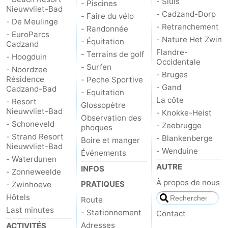
- Sluis
- Piscines
Nieuwvliet-Bad
- Cadzand-Dorp
- Faire du vélo
Dorp
Retranchement
-
- De Meulinge
- Retranchement
- Randonnée
- EuroParcs
- Nature Het Zwin
- Équitation
Nature
Flandre-
Cadzand
Flandre-
- Terrains de golf
- Hoogduin
Occidentale
Het
Occidentale
-
- Surfen
- Noordzee
- Bruges
Résidence
- Peche Sportive
- Gand
Zwin
Bruges
-
Cadzand-Bad
- Equitation
La côte
- Resort
Glossopètre
Gand
La
Nieuwvliet-Bad
- Knokke-Heist
Observation des
- Schoneveld
- Zeebrugge
phoques
côte
-
- Strand Resort
- Blankenberge
Boire et manger
Nieuwvliet-Bad
- Wenduine
Événements
Knokke-
-
- Waterdunen
AUTRE
INFOS
- Zonneweelde
Heist
Zeebrugge
-
À propos de nous
PRATIQUES
- Zwinhoeve
Hôtels
Route
Blankenberge
-
Last minutes
- Stationnement
Contact
Wenduine
Météo
Adresses
ACTIVITÉS