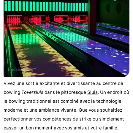
Bad
Zwinhoeve
Hôtels
Last
minutes
Plages
Voir
et
Lieux
faire
d'intérêt
-
Vivez une sortie excitante et divertissante au centre de
Musées
-
bowling
Toversluis
dans le pittoresque
Sluis
. Un endroit où
le bowling traditionnel est combiné avec la technologie
Monuments
-
moderne et une ambiance vivante. Que vous souhaitiez
Moulins
-
perfectionner vos compétences de strike ou simplement
passer un bon moment avec vos amis et votre famille,
Points
Attractions