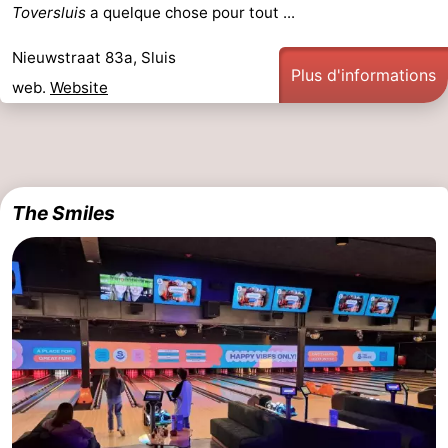
Toversluis
a quelque chose pour tout ...
de
-
Nieuwstraat 83a, Sluis
vue
Croisières
-
Plus d'informations
web.
Website
Terrains
-
de
Aires
-
jeux
de
Bowling
-
The Smiles
jeux
Parcours
Centres
intérieures
de
de
Villages
mini-
bien-
&
Nature
golf
être
villes
Sports
-