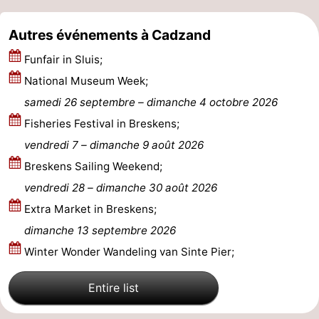
Veere
-
Autres événements à Cadzand
Domburg
-
Funfair in Sluis;
National Museum Week;
Zoutelande
-
samedi 26 septembre
–
dimanche 4 octobre 2026
Vlissingen
-
Fisheries Festival in Breskens;
vendredi 7
–
dimanche 9 août 2026
Middelburg
Zeeuws-
Breskens Sailing Weekend;
Vlaanderen
-
vendredi 28
–
dimanche 30 août 2026
Extra Market in Breskens;
Nieuwvliet
-
dimanche 13 septembre 2026
Breskens
-
Winter Wonder Wandeling van Sinte Pier;
Sluis
-
Entire list
Cadzand-
-