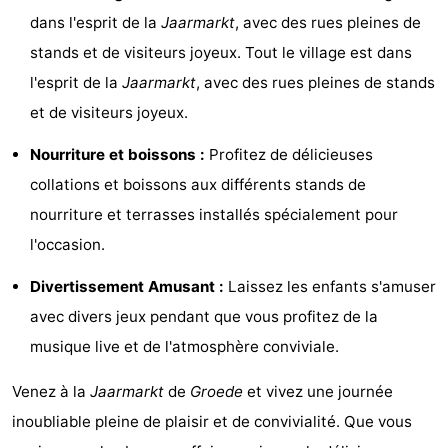
dans l'esprit de la
Jaarmarkt
, avec des rues pleines de
Bad
Zwinhoeve
Hôtels
stands et de visiteurs joyeux. Tout le village est dans
Last
l'esprit de la
Jaarmarkt
, avec des rues pleines de stands
et de visiteurs joyeux.
minutes
Plages
Nourriture et boissons :
Profitez de délicieuses
Voir
collations et boissons aux différents stands de
et
Lieux
nourriture et terrasses installés spécialement pour
l'occasion.
faire
d'intérêt
-
Divertissement Amusant :
Laissez les enfants s'amuser
Musées
-
avec divers jeux pendant que vous profitez de la
Monuments
-
musique live et de l'atmosphère conviviale.
Moulins
-
Venez à la
Jaarmarkt
de
Groede
et vivez une journée
inoubliable pleine de plaisir et de convivialité. Que vous
Points
Attractions