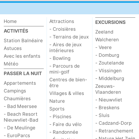
Contact
Home
Attractions
EXCURSIONS
- Croisières
ACTIVITÉS
Zeeland
- Terrains de jeux
Walcheren
Station Balnéaire
- Aires de jeux
- Veere
Astuces
intérieures
- Domburg
Avec les enfants
- Bowling
- Zoutelande
Météo
- Parcours de
- Vlissingen
mini-golf
PASSER LA NUIT
- Middelburg
Centres de bien-
Appartements
être
Zeeuws-
Campings
Vlaanderen
Villages & villes
Chaumières
- Nieuwvliet
Nature
- Bad Meersee
- Breskens
Sports
- Beach Resort
- Sluis
- Piscines
Nieuwvliet-Bad
- Cadzand-Dorp
- Faire du vélo
- De Meulinge
- Retranchement
- Randonnée
- EuroParcs
- Nature Het Zwin