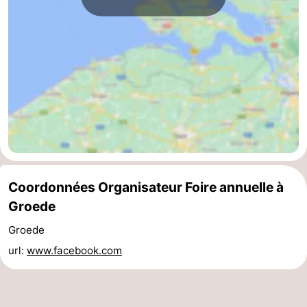
phoques
et
Événements
manger
Pratiques
Forum
Route
-
Stationnement
Adresses
Coordonnées Organisateur Foire annuelle à
Groede
Médicales
Région
Groede
Zeeland
url:
www.facebook.com
Walcheren
-