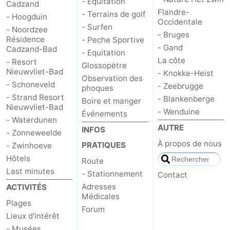
- Équitation
Cadzand
Flandre-
- Terrains de golf
- Hoogduin
Occidentale
- Surfen
- Noordzee
- Bruges
Résidence
- Peche Sportive
- Gand
Cadzand-Bad
- Equitation
La côte
- Resort
Glossopètre
Nieuwvliet-Bad
- Knokke-Heist
Observation des
- Schoneveld
- Zeebrugge
phoques
- Strand Resort
- Blankenberge
Boire et manger
Nieuwvliet-Bad
- Wenduine
Événements
- Waterdunen
AUTRE
INFOS
- Zonneweelde
À propos de nous
PRATIQUES
- Zwinhoeve
Hôtels
Route
Last minutes
- Stationnement
Contact
Adresses
ACTIVITÉS
Médicales
Plages
Forum
Lieux d'intérêt
- Musées