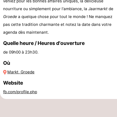
veniez pour les bonnes affaires uniques, la délicieuse
de
-
nourriture ou simplement pour l'ambiance, la
Jaarmarkt
de
Groede
a quelque chose pour tout le monde ! Ne manquez
vue
Croisières
-
pas cette tradition charmante et notez la date dans votre
Terrains
-
agenda dès maintenant.
Quelle heure / Heures d'ouverture
de
Aires
-
de 09h00 à 23h30.
jeux
de
Bowling
-
Où
jeux
Parcours
Centres
Markt, Groede
intérieures
de
de
Villages
Website
mini-
bien-
&
Nature
fb.com/profile.php
golf
être
villes
Sports
-