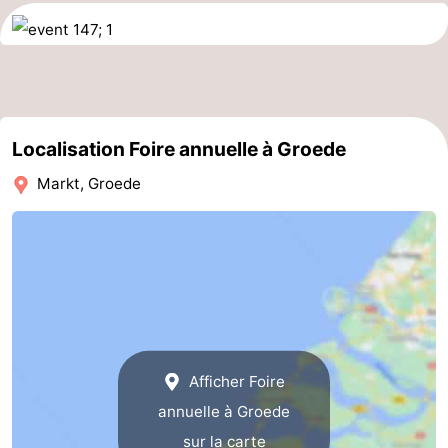
Piscines
-
Faire
-
du
Randonnée
-
Localisation Foire annuelle à Groede
vélo
Équitation
-
Markt, Groede
Terrains
-
de
Surfen
-
golf
Peche
-
Sportive
Equitation
Glossopètre
Afficher Foire
Observation
annuelle à Groede
des
Boire
sur la carte