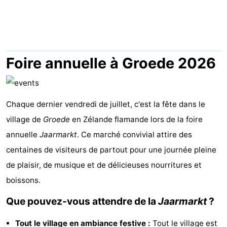
Meersee
Beach
-
Resort
De
-
Nieuwvliet-
Meulinge
EuroParcs
-
Foire annuelle à Groede 2026
Bad
Cadzand
Hoogduin
-
Noordzee
-
Chaque dernier vendredi de juillet, c'est la fête dans le
village de
Groede
en Zélande flamande lors de la foire
Résidence
Resort
-
annuelle
Jaarmarkt
. Ce marché convivial attire des
Cadzand-
Nieuwvliet-
Schoneveld
-
centaines de visiteurs de partout pour une journée pleine
de plaisir, de musique et de délicieuses nourritures et
Bad
Bad
Strand
-
boissons.
Resort
Waterdunen
-
Que pouvez-vous attendre de la
Jaarmarkt
?
Nieuwvliet-
Zonneweelde
-
Tout le village en ambiance festive :
Tout le village est