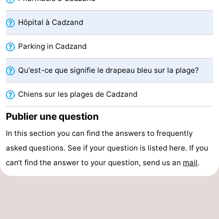
phoques
et
Événements
Hôpital à Cadzand
manger
Pratiques
Parking in Cadzand
Forum
Qu'est-ce que signifie le drapeau bleu sur la plage?
Route
Chiens sur les plages de Cadzand
-
Publier une question
Stationnement
Adresses
In this section you can find the answers to frequently
asked questions. See if your question is listed here. If you
Médicales
Région
can‘t find the answer to your question, send us an
mail
.
Zeeland
Walcheren
-