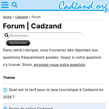
Home
Cadzand
Home
Cadzand
Forum
Forum | Cadzand
Astuces
Avec
les
Passer
Dans cette rubrique, vous trouverez des réponses aux
questions fréquemment posées. Voyez si votre question
enfants
la
Appartements
s’y trouve. Sinon,
envoyez-nous votre question
.
nuit
Campings
Thème
Chaumières
Quel est le tarif pour la taxe touristique à Cadzand en
-
2026 ?
Bad
-
Poste de police Cadzand