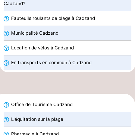
Cadzand?
Piscines
-
Fauteuils roulants de plage à Cadzand
Faire
-
Municipalité Cadzand
du
Randonnée
-
Location de vélos à Cadzand
vélo
Équitation
-
En transports en commun à Cadzand
Terrains
-
de
Surfen
-
golf
Peche
-
Sportive
Equitation
Glossopètre
Office de Tourisme Cadzand
Observation
L'équitation sur la plage
des
Boire
Pharmacie à Cadzand