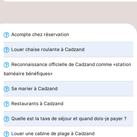
Bad
Zwinhoeve
Hôtels
Last
Acompte chez réservation
minutes
Plages
Voir
Louer chaise roulante à Cadzand
et
Lieux
Reconnaissance officielle de Cadzand comme «station
balnéaire bénéfiques»
faire
d'intérêt
-
Se marier à Cadzand
Musées
-
Restaurants à Cadzand
Monuments
-
Moulins
-
Quelle est la taxe de séjour et quand dois-je payer ?
Points
Attractions
Louer une cabine de plage à Cadzand