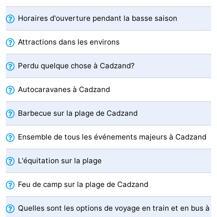
de
-
Horaires d'ouverture pendant la basse saison
vue
Croisières
-
Attractions dans les environs
Terrains
-
Perdu quelque chose à Cadzand?
de
Aires
-
Autocaravanes à Cadzand
jeux
de
Bowling
-
Barbecue sur la plage de Cadzand
jeux
Parcours
Centres
Ensemble de tous les événements majeurs à Cadzand
intérieures
de
de
Villages
L'équitation sur la plage
mini-
bien-
&
Nature
Feu de camp sur la plage de Cadzand
golf
être
villes
Sports
Quelles sont les options de voyage en train et en bus à
-