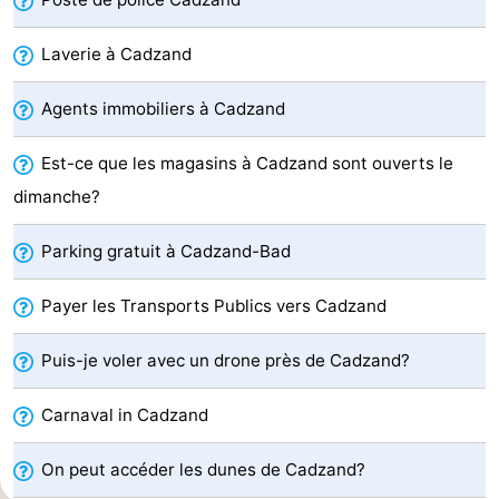
Meersee
Beach
-
Laverie à Cadzand
Resort
De
-
Agents immobiliers à Cadzand
Nieuwvliet-
Meulinge
EuroParcs
-
Est-ce que les magasins à Cadzand sont ouverts le
Bad
Cadzand
Hoogduin
-
dimanche?
Noordzee
-
Parking gratuit à Cadzand-Bad
Résidence
Resort
-
Payer les Transports Publics vers Cadzand
Cadzand-
Nieuwvliet-
Schoneveld
-
Puis-je voler avec un drone près de Cadzand?
Bad
Bad
Strand
-
Carnaval in Cadzand
Resort
Waterdunen
-
On peut accéder les dunes de Cadzand?
Nieuwvliet-
Zonneweelde
-