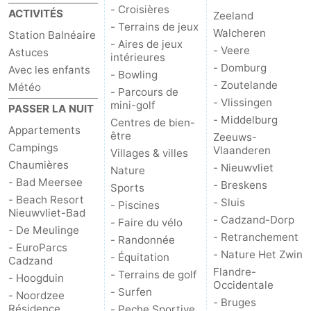
- Croisières
ACTIVITÉS
Zeeland
Dorp
Retranchement
-
- Terrains de jeux
Walcheren
Station Balnéaire
- Aires de jeux
- Veere
Astuces
Nature
Flandre-
intérieures
- Domburg
Avec les enfants
- Bowling
- Zoutelande
Météo
Het
Occidentale
-
- Parcours de
- Vlissingen
mini-golf
PASSER LA NUIT
Zwin
Bruges
-
- Middelburg
Centres de bien-
Appartements
être
Zeeuws-
Campings
Gand
La
Vlaanderen
Villages & villes
Chaumières
- Nieuwvliet
Nature
côte
-
- Bad Meersee
- Breskens
Sports
- Beach Resort
- Sluis
- Piscines
Nieuwvliet-Bad
Knokke-
-
- Cadzand-Dorp
- Faire du vélo
- De Meulinge
- Retranchement
- Randonnée
Heist
Zeebrugge
-
- EuroParcs
- Nature Het Zwin
- Équitation
Cadzand
Flandre-
- Terrains de golf
Blankenberge
-
- Hoogduin
Occidentale
- Surfen
- Noordzee
- Bruges
Wenduine
Météo
Résidence
- Peche Sportive