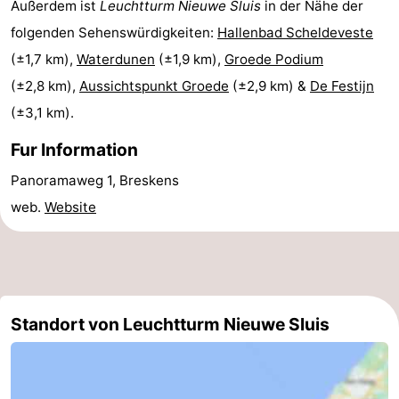
Außerdem ist
Leuchtturm Nieuwe Sluis
in der Nähe der
Natur
Westflandern
folgenden Sehenswürdigkeiten:
Hallenbad Scheldeveste
(±1,7 km),
Waterdunen
(±1,9 km),
Groede Podium
Het
-
(±2,8 km),
Aussichtspunkt Groede
(±2,9 km) &
De Festijn
Zwin
Brügge
-
(±3,1 km).
Fur Information
Gent
Die
Panoramaweg 1, Breskens
Küste
-
web.
Website
Knokke-
-
Heist
Zeebrugge
-
Blankenberge
-
Standort von Leuchtturm Nieuwe Sluis
Wenduine
Wetter
Kontakt