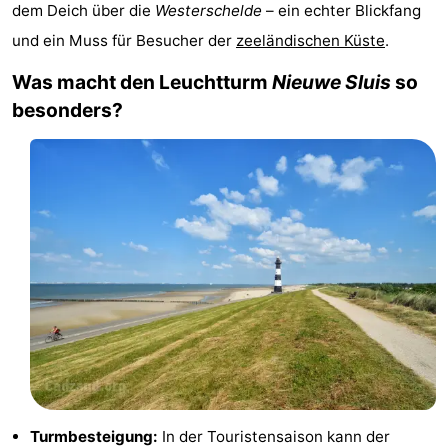
dem Deich über die
Westerschelde
– ein echter Blickfang
Meersee
Beach
-
und ein Muss für Besucher der
zeeländischen Küste
.
Resort
De
-
Was macht den Leuchtturm
Nieuwe Sluis
so
besonders?
Nieuwvliet-
Meulinge
EuroParcs
-
Bad
Cadzand
Hoogduin
-
Noordzee
-
Résidence
Resort
-
Cadzand-
Nieuwvliet-
Schoneveld
-
Bad
Bad
Strand
-
Resort
Waterdunen
-
Nieuwvliet-
Zonneweelde
-
Turmbesteigung:
In der Touristensaison kann der