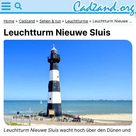
Home
Cadzand
Home
Cadzand
Sehen & tun
Leuchtturme
Leuchtturm Nieuwe ...
Leuchtturm Nieuwe Sluis
Tipps
Für
kindern
Übernachten
Appartements
Campingplätze
Ferienhäuser
-
Bad
-
Leuchtturm Nieuwe Sluis
wacht hoch über den Dünen und