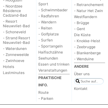
- Hoogduin
Sport
- Retranchement
- Noordzee
- Schwimmbader
Résidence
- Natur Het Zwin
Cadzand-Bad
- Radfahren
Westflandern
- Resort
- Wandern
- Brügge
Nieuwvliet-Bad
- Reiten
- Gent
- Schoneveld
- Golfplatze
Die Küste
- Strand Resort
- Surfen
- Knokke-Heist
Nieuwvliet-Bad
- Sportangeln
- Zeebrugge
- Waterdunen
Haifischzähne
- Blankenberge
- Zonneweelde
Seehunden
- Wenduine
- Zwinhoeve
Essen und trinken
ANDERE
Hotels
Veranstaltungen
Lastminutes
Über uns
PRAKTISCHE
INFO.
Kontakt
Route
- Parken