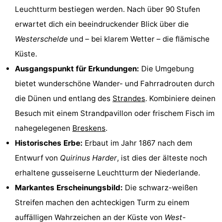
Leuchtturm bestiegen werden. Nach über 90 Stufen
Bad
Zwinhoeve
Hotels
erwartet dich ein beeindruckender Blick über die
Lastminutes
Westerschelde
und – bei klarem Wetter – die flämische
Küste.
Strand
Ausgangspunkt für Erkundungen:
Die Umgebung
Sehen
bietet wunderschöne Wander- und Fahrradrouten durch
die Dünen und entlang des
Strandes
. Kombiniere deinen
&
-
Besuch mit einem Strandpavillon oder frischem Fisch im
tun
Museen
-
nahegelegenen
Breskens
.
Historisches Erbe:
Erbaut im Jahr 1867 nach dem
Denkmäler
-
Entwurf von
Quirinus Harder
, ist dies der älteste noch
Mühlen
-
erhaltene gusseiserne Leuchtturm der Niederlande.
Markantes Erscheinungsbild:
Die schwarz-weißen
Aussichtspunkte
Attraktionen
Streifen machen den achteckigen Turm zu einem
-
auffälligen Wahrzeichen an der Küste von
West-