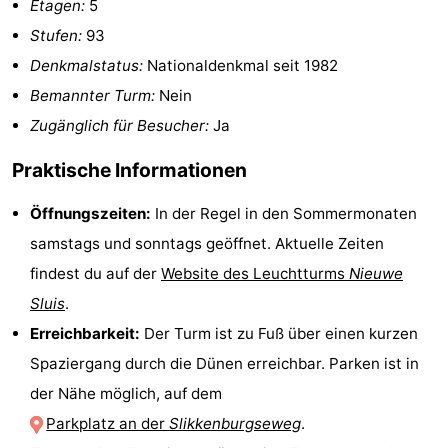
Etagen:
5
Forum
Stufen:
93
Denkmalstatus:
Nationaldenkmal seit 1982
Route
Bemannter Turm:
Nein
-
Zugänglich für Besucher:
Ja
Praktische Informationen
Parken
Reisebuchshop
Medizin
Öffnungszeiten:
In der Regel in den Sommermonaten
samstags und sonntags geöffnet. Aktuelle Zeiten
Adressen
Region
findest du auf der
Website des Leuchtturms
Nieuwe
Zeeland
Sluis
.
Erreichbarkeit:
Der Turm ist zu Fuß über einen kurzen
Walcheren
Spaziergang durch die Dünen erreichbar. Parken ist in
-
der Nähe möglich, auf dem
Parkplatz an der
Slikkenburgseweg
.
Veere
-