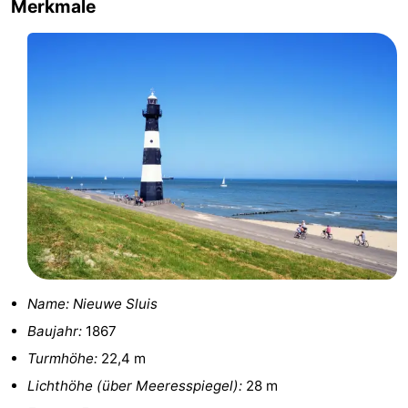
Merkmale
Radfahren
-
Wandern
-
Reiten
-
Golfplatze
-
Surfen
-
Sportangeln
Haifischzähne
Seehunden
Name:
Nieuwe Sluis
Essen
Baujahr:
1867
und
Veranstaltungen
Turmhöhe:
22,4 m
Lichthöhe (über Meeresspiegel):
28 m
trinken
Praktisch