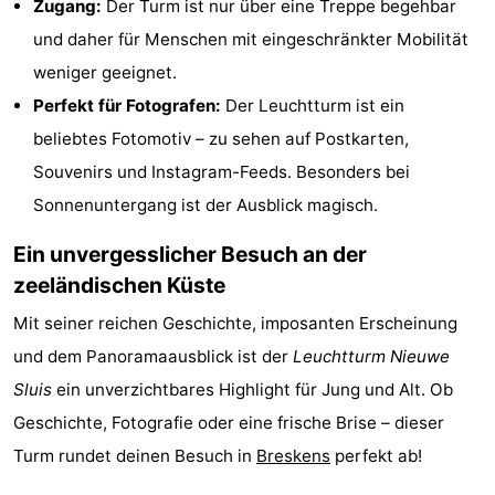
Zugang:
Der Turm ist nur über eine Treppe begehbar
Domburg
-
und daher für Menschen mit eingeschränkter Mobilität
weniger geeignet.
Zoutelande
-
Perfekt für Fotografen:
Der Leuchtturm ist ein
Vlissingen
-
beliebtes Fotomotiv – zu sehen auf Postkarten,
Souvenirs und Instagram-Feeds. Besonders bei
Middelburg
Zeeuws-
Sonnenuntergang ist der Ausblick magisch.
Vlaanderen
-
Ein unvergesslicher Besuch an der
zeeländischen Küste
Nieuwvliet
-
Mit seiner reichen Geschichte, imposanten Erscheinung
Breskens
-
und dem Panoramaausblick ist der
Leuchtturm Nieuwe
Sluis
-
Sluis
ein unverzichtbares Highlight für Jung und Alt. Ob
Geschichte, Fotografie oder eine frische Brise – dieser
Cadzand-
-
Turm rundet deinen Besuch in
Breskens
perfekt ab!
Dorp
Retranchement
-