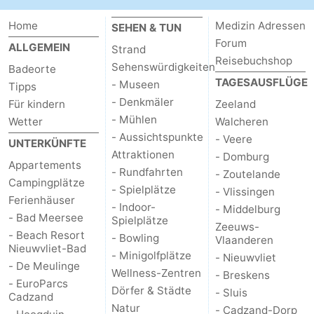
Home
Medizin Adressen
SEHEN & TUN
Forum
ALLGEMEIN
Strand
Reisebuchshop
Sehenswürdigkeiten
Badeorte
TAGESAUSFLÜGE
- Museen
Tipps
- Denkmäler
Für kindern
Zeeland
- Mühlen
Wetter
Walcheren
- Aussichtspunkte
- Veere
UNTERKÜNFTE
Attraktionen
- Domburg
Appartements
- Rundfahrten
- Zoutelande
Campingplätze
- Spielplätze
- Vlissingen
Ferienhäuser
- Indoor-
- Middelburg
- Bad Meersee
Spielplätze
Zeeuws-
- Beach Resort
- Bowling
Vlaanderen
Nieuwvliet-Bad
- Minigolfplätze
- Nieuwvliet
- De Meulinge
Wellness-Zentren
- Breskens
- EuroParcs
Dörfer & Städte
- Sluis
Cadzand
Natur
- Cadzand-Dorp