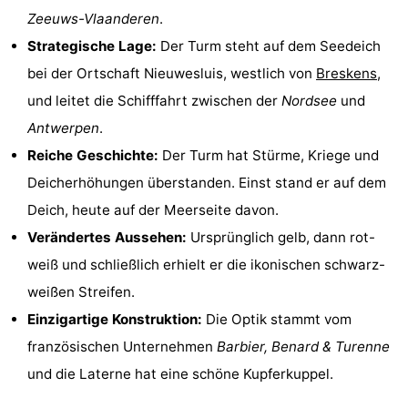
Zeeuws-Vlaanderen
.
Rundfahrten
-
Strategische Lage:
Der Turm steht auf dem Seedeich
Spielplätze
-
bei der Ortschaft Nieuwesluis, westlich von
Breskens
,
und leitet die Schifffahrt zwischen der
Nordsee
und
Indoor-
-
Antwerpen
.
Spielplätze
Bowling
-
Reiche Geschichte:
Der Turm hat Stürme, Kriege und
Deicherhöhungen überstanden. Einst stand er auf dem
Minigolfplätze
Wellness-
Deich, heute auf der Meerseite davon.
Zentren
Dörfer
Verändertes Aussehen:
Ursprünglich gelb, dann rot-
weiß und schließlich erhielt er die ikonischen schwarz-
&
Natur
weißen Streifen.
Städte
Sport
Einzigartige Konstruktion:
Die Optik stammt vom
französischen Unternehmen
Barbier, Benard & Turenne
-
und die Laterne hat eine schöne Kupferkuppel.
Schwimmbader
-