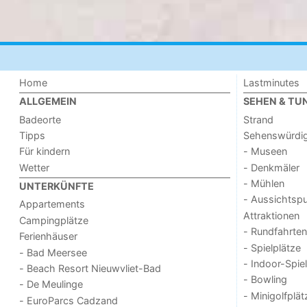
Home
Lastminutes
ALLGEMEIN
SEHEN & TU
Badeorte
Strand
Tipps
Sehenswürdig
Für kindern
- Museen
Wetter
- Denkmäler
- Mühlen
UNTERKÜNFTE
- Aussichtsp
Appartements
Attraktionen
Campingplätze
- Rundfahrten
Ferienhäuser
- Spielplätze
- Bad Meersee
- Indoor-Spie
- Beach Resort Nieuwvliet-Bad
- Bowling
- De Meulinge
- Minigolfplät
- EuroParcs Cadzand