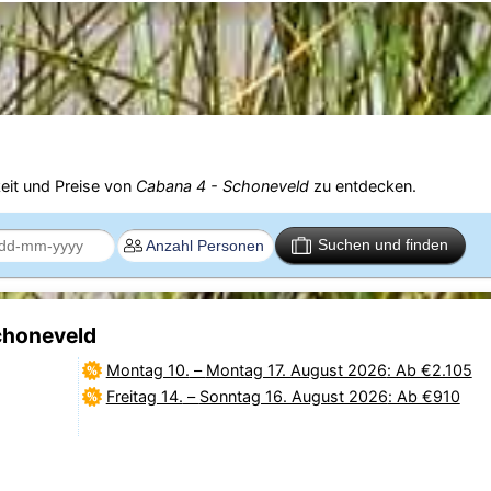
eit und Preise von
Cabana 4 - Schoneveld
zu entdecken.
Suchen und finden
choneveld
Montag 10.
–
Montag 17. August 2026
: Ab €2.105
Freitag 14.
–
Sonntag 16. August 2026
: Ab €910