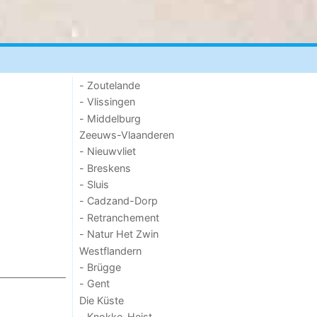
- Zoutelande
- Vlissingen
- Middelburg
Zeeuws-Vlaanderen
- Nieuwvliet
- Breskens
- Sluis
- Cadzand-Dorp
- Retranchement
- Natur Het Zwin
Westflandern
- Brügge
- Gent
Die Küste
- Knokke-Heist