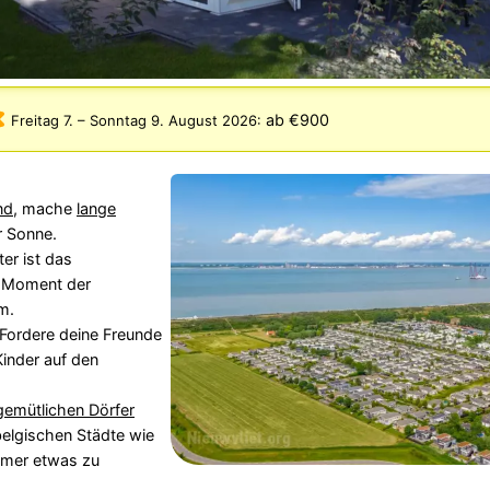
ab €900
Freitag 7.
–
Sonntag 9. August 2026
:
nd
, mache
lange
r Sonne.
er ist das
n Moment der
m.
! Fordere deine Freunde
Kinder auf den
gemütlichen Dörfer
elgischen Städte wie
immer etwas zu