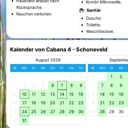
Haustiere erlaubt nach
Kombi-Mikrowelle.
Rücksprache.
Sanitär
Rauchen verboten.
Dusche.
Toilette.
Waschbecken.
Kalender von Cabana 4 - Schoneveld
August 2026
Septemb
W
Mo
Di
Mi
Do
Fr
Sa
So
W
Mo
Di
Mi
1
2
1
2
31
36
3
4
5
6
7
8
9
7
8
9
32
37
10
11
12
13
14
15
16
14
15
16
33
38
17
18
19
20
21
22
23
21
22
23
34
39
24
25
26
27
28
29
30
28
29
30
35
40
31
36