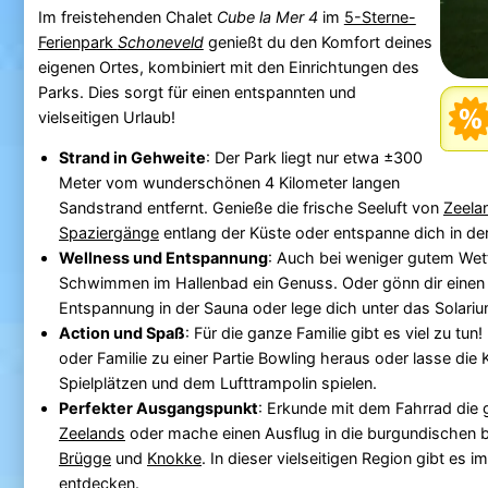
Im freistehenden Chalet
Cube la Mer 4
im
5-Sterne-
Ferienpark
Schoneveld
genießt du den Komfort deines
eigenen Ortes, kombiniert mit den Einrichtungen des
Parks. Dies sorgt für einen entspannten und
vielseitigen Urlaub!
Strand in Gehweite
: Der Park liegt nur etwa ±300
Meter vom wunderschönen 4 Kilometer langen
Sandstrand entfernt. Genieße die frische Seeluft von
Zeela
Spaziergänge
entlang der Küste oder entspanne dich in de
Wellness und Entspannung
: Auch bei weniger gutem Wett
Schwimmen im Hallenbad ein Genuss. Oder gönn dir eine
Entspannung in der Sauna oder lege dich unter das Solariu
Action und Spaß
: Für die ganze Familie gibt es viel zu tun
oder Familie zu einer Partie Bowling heraus oder lasse die 
Spielplätzen und dem Lufttrampolin spielen.
Perfekter Ausgangspunkt
: Erkunde mit dem Fahrrad die
Zeelands
oder mache einen Ausflug in die burgundischen b
Brügge
und
Knokke
. In dieser vielseitigen Region gibt es 
entdecken.