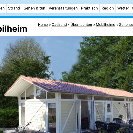
ten
Strand
Sehen & tun
Veranstaltungen
Praktisch
Region
Wetter
Home
Cadzand
Übernachten
Mobilheime
Schonev
ilheim