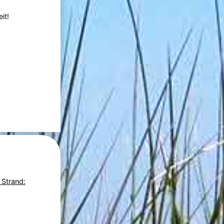
it!
 Strand: