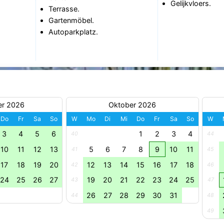
Gelijkvloers.
Terrasse.
Gartenmöbel.
Autoparkplatz.
er 2026
Oktober 2026
Do
Fr
Sa
So
W
Mo
Di
Mi
Do
Fr
Sa
So
W
3
4
5
6
1
2
3
4
40
44
10
11
12
13
5
6
7
8
9
10
11
41
45
17
18
19
20
12
13
14
15
16
17
18
42
46
24
25
26
27
19
20
21
22
23
24
25
43
47
26
27
28
29
30
31
44
48
49