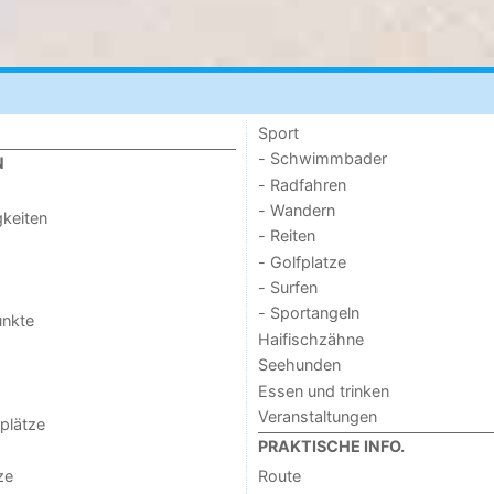
Sport
- Schwimmbader
N
- Radfahren
- Wandern
keiten
- Reiten
- Golfplatze
- Surfen
- Sportangeln
unkte
Haifischzähne
Seehunden
Essen und trinken
Veranstaltungen
lplätze
PRAKTISCHE INFO.
ze
Route