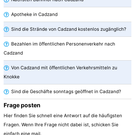
Domburg
-
Apotheke in Cadzand
Zoutelande
-
Sind die Strände von Cadzand kostenlos zugänglich?
Vlissingen
-
Bezahlen im öffentlichen Personenverkehr nach
Middelburg
Zeeuws-
Cadzand
Vlaanderen
-
Von Cadzand mit öffentlichen Verkehrsmitteln zu
Knokke
Nieuwvliet
-
Sind die Geschäfte sonntags geöffnet in Cadzand?
Breskens
-
Frage posten
Sluis
-
Hier finden Sie schnell eine Antwort auf die häufigsten
Cadzand-
-
Fragen. Wenn Ihre Frage nicht dabei ist, schicken Sie
Dorp
Retranchement
-
einfach eine
mail
.