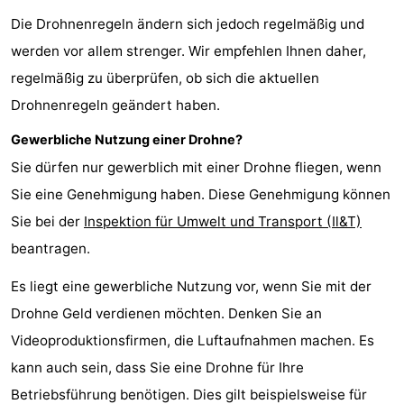
Die Drohnenregeln ändern sich jedoch regelmäßig und
Radfahren
-
werden vor allem strenger. Wir empfehlen Ihnen daher,
Wandern
-
regelmäßig zu überprüfen, ob sich die aktuellen
Drohnenregeln geändert haben.
Reiten
-
Gewerbliche Nutzung einer Drohne?
Golfplatze
-
Sie dürfen nur gewerblich mit einer Drohne fliegen, wenn
Surfen
-
Sie eine Genehmigung haben. Diese Genehmigung können
Sie bei der
Inspektion für Umwelt und Transport (Il&T)
Sportangeln
Haifischzähne
beantragen.
Seehunden
Es liegt eine gewerbliche Nutzung vor, wenn Sie mit der
Essen
Drohne Geld verdienen möchten. Denken Sie an
Videoproduktionsfirmen, die Luftaufnahmen machen. Es
und
Veranstaltungen
kann auch sein, dass Sie eine Drohne für Ihre
trinken
Praktisch
Betriebsführung benötigen. Dies gilt beispielsweise für