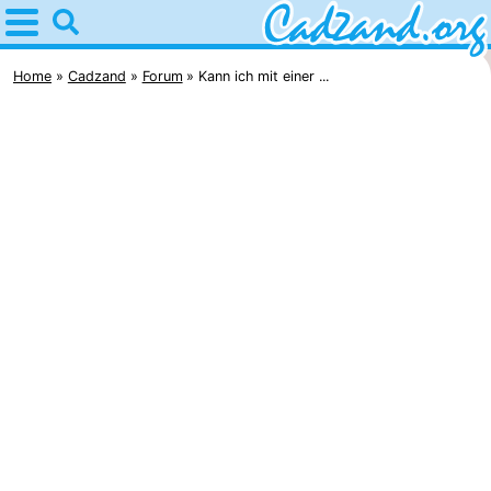
Home
Cadzand
Home
Cadzand
Forum
Kann ich mit einer ...
Tipps
Für
kindern
Übernachten
Appartements
Campingplätze
Ferienhäuser
-
Bad
-