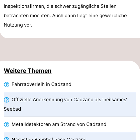
Inspektionsfirmen, die schwer zugängliche Stellen
Forum
betrachten möchten. Auch dann liegt eine gewerbliche
Route
Nutzung vor.
-
Parken
Reisebuchshop
Medizin
Weitere Themen
Adressen
Region
Fahrradverleih in Cadzand
Zeeland
Offizielle Anerkennung von Cadzand als 'heilsames‘
Walcheren
Seebad
-
Metalldetektoren am Strand von Cadzand
Veere
-
Nächsten Bahnhof nach Cadzand