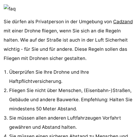
Bad
Zwinhoeve
Hotels
Sie dürfen als Privatperson in der Umgebung von
Cadzand
Lastminutes
mit einer Drohne fliegen, wenn Sie sich an die Regeln
Strand
halten. Wie auf der Straße ist auch in der Luft Sicherheit
wichtig - für Sie und für andere. Diese Regeln sollen das
Sehen
Fliegen mit Drohnen sicher gestalten.
&
-
Überprüfen Sie Ihre Drohne und Ihre
tun
Museen
-
Haftpflichtversicherung.
Fliegen Sie nicht über Menschen, (Eisenbahn-)Straßen,
Denkmäler
-
Gebäude und andere Bauwerke. Empfehlung: Halten Sie
Mühlen
-
mindestens 50 Meter Abstand.
Sie müssen allen anderen Luftfahrzeugen Vorfahrt
Aussichtspunkte
Attraktionen
gewähren und Abstand halten.
-
Sie müssen einen sicheren Abstand zu Menschen und