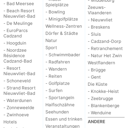
- Middelburg
- Bad Meersee
Spielplätze
Zeeuws-
- Beach Resort
- Bowling
Vlaanderen
Nieuwvliet-Bad
- Minigolfplätze
- Nieuwvliet
- De Meulinge
Wellness-Zentren
- Breskens
- EuroParcs
Dörfer & Städte
- Sluis
Cadzand
Natur
- Cadzand-Dorp
- Hoogduin
Sport
- Retranchement
- Noordzee
- Schwimmbader
Résidence
- Natur Het Zwin
Cadzand-Bad
- Radfahren
Westflandern
- Resort
- Wandern
- Brügge
Nieuwvliet-Bad
- Reiten
- Gent
- Schoneveld
- Golfplatze
Die Küste
- Strand Resort
- Surfen
- Knokke-Heist
Nieuwvliet-Bad
- Sportangeln
- Zeebrugge
- Waterdunen
Haifischzähne
- Blankenberge
- Zonneweelde
Seehunden
- Wenduine
- Zwinhoeve
Essen und trinken
ANDERE
Hotels
Veranstaltungen