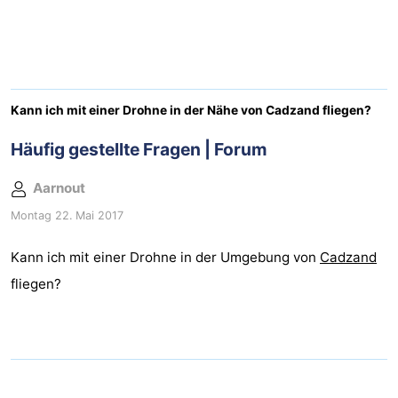
Meersee
Beach
-
Resort
De
-
Nieuwvliet-
Meulinge
EuroParcs
-
Kann ich mit einer Drohne in der Nähe von Cadzand fliegen?
Bad
Cadzand
Hoogduin
-
Häufig gestellte Fragen | Forum
Noordzee
-
Aarnout
Montag 22. Mai 2017
Résidence
Resort
-
Kann ich mit einer Drohne in der Umgebung von
Cadzand
Cadzand-
Nieuwvliet-
Schoneveld
-
fliegen?
Bad
Bad
Strand
-
Resort
Waterdunen
-
Nieuwvliet-
Zonneweelde
-