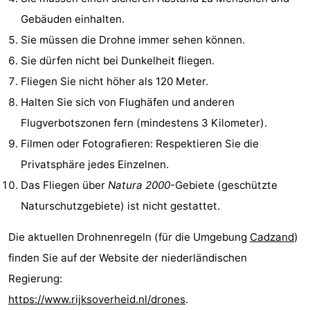
Gebäuden einhalten.
Rundfahrten
-
Sie müssen die Drohne immer sehen können.
Spielplätze
-
Sie dürfen nicht bei Dunkelheit fliegen.
Fliegen Sie nicht höher als 120 Meter.
Indoor-
-
Halten Sie sich von Flughäfen und anderen
Spielplätze
Bowling
-
Flugverbotszonen fern (mindestens 3 Kilometer).
Filmen oder Fotografieren: Respektieren Sie die
Minigolfplätze
Wellness-
Privatsphäre jedes Einzelnen.
Zentren
Dörfer
Das Fliegen über
Natura 2000
-Gebiete (geschützte
Naturschutzgebiete) ist nicht gestattet.
&
Natur
Die aktuellen Drohnenregeln (für die Umgebung
Cadzand
)
Städte
Sport
finden Sie auf der Website der niederländischen
-
Regierung:
https://www.rijksoverheid.nl/drones
.
Schwimmbader
-