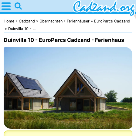
Home
Cadzand
Home
Cadzand
Übernachten
Ferienhäuser
EuroParcs Cadzand
Duinvilla 10 - ...
Tipps
Duinvilla 10 - EuroParcs Cadzand - Ferienhaus
Für
kindern
Übernachten
Appartements
Campingplätze
Ferienhäuser
-
Bad
-