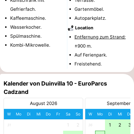
Kühlschrank mit
Terrasse.
Gefrierfach.
Gartenmöbel.
Forum
Kaffeemaschine.
Autoparkplatz.
Route
Wasserkocher.
Location
Spülmaschine.
-
Entfernung zum Strand:
Kombi-Mikrowelle.
±900 m.
Parken
Reisebuchshop
Auf Ferienpark.
Medizin
Freistehend.
Adressen
Region
Kalender von Duinvilla 10 - EuroParcs
Zeeland
Cadzand
August 2026
September 
Walcheren
W
Mo
Di
Mi
Do
Fr
Sa
So
W
Mo
Di
Mi
Do
-
1
2
1
2
3
31
36
Veere
-