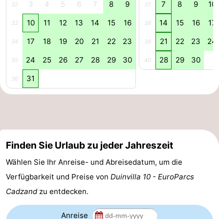
3
4
5
6
7
8
9
7
8
9
10
32
37
Domburg
-
10
11
12
13
14
15
16
14
15
16
17
33
38
Zoutelande
-
17
18
19
20
21
22
23
21
22
23
24
34
39
24
25
26
27
28
29
30
28
29
30
Vlissingen
-
35
40
31
36
Middelburg
Zeeuws-
Vlaanderen
-
Nieuwvliet
-
Finden Sie Urlaub zu jeder Jahreszeit
Breskens
-
Wählen Sie Ihr Anreise- und Abreisedatum, um die
Sluis
-
Verfügbarkeit und Preise von
Duinvilla 10 - EuroParcs
Cadzand
zu entdecken.
Cadzand-
-
Dorp
Retranchement
-
Anreise