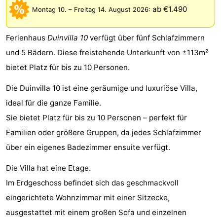
ab €1.490
Montag 10.
–
Freitag 14. August 2026
:
Meersee
Beach
-
Resort
De
-
Ferienhaus
Duinvilla 10
verfügt über fünf Schlafzimmern
und 5 Bädern. Diese freistehende Unterkunft von ±113m²
Nieuwvliet-
Meulinge
EuroParcs
-
bietet Platz für bis zu 10 Personen.
Bad
Cadzand
Hoogduin
-
Die Duinvilla 10 ist eine geräumige und luxuriöse Villa,
Noordzee
-
ideal für die ganze Familie.
Sie bietet Platz für bis zu 10 Personen – perfekt für
Résidence
Resort
-
Familien oder größere Gruppen, da jedes Schlafzimmer
Cadzand-
Nieuwvliet-
Schoneveld
-
über ein eigenes Badezimmer ensuite verfügt.
Bad
Bad
Strand
-
Die Villa hat eine Etage.
Im Erdgeschoss befindet sich das geschmackvoll
Resort
Waterdunen
-
eingerichtete Wohnzimmer mit einer Sitzecke,
Nieuwvliet-
Zonneweelde
-
ausgestattet mit einem großen Sofa und einzelnen