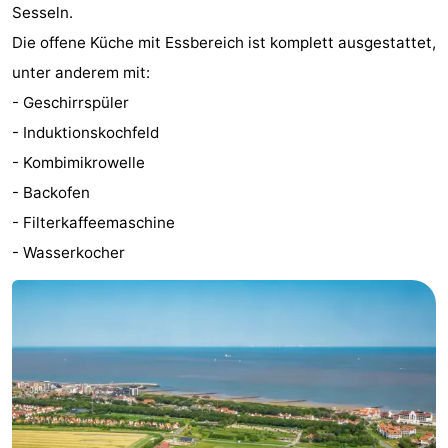
Sesseln.
Bad
Zwinhoeve
Hotels
Die offene Küche mit Essbereich ist komplett ausgestattet,
Lastminutes
unter anderem mit:
- Geschirrspüler
Strand
- Induktionskochfeld
Sehen
- Kombimikrowelle
- Backofen
&
-
- Filterkaffeemaschine
tun
Museen
-
- Wasserkocher
Denkmäler
-
Mühlen
-
Aussichtspunkte
Attraktionen
-