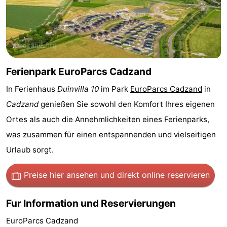
Rundfahrten
-
Spielplätze
-
Indoor-
-
Ferienpark EuroParcs Cadzand
Spielplätze
Bowling
-
In Ferienhaus
Duinvilla 10
im Park
EuroParcs Cadzand
in
Cadzand
genießen Sie sowohl den Komfort Ihres eigenen
Minigolfplätze
Wellness-
Ortes als auch die Annehmlichkeiten eines Ferienparks,
Zentren
Dörfer
was zusammen für einen entspannenden und vielseitigen
Urlaub sorgt.
&
Natur
Städte
Sport
Preise hier ansehen
und direkt online reservieren
-
Fur Information und Reservierungen
Schwimmbader
-
EuroParcs Cadzand