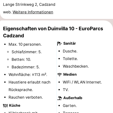
Lange Strinkweg 2, Cadzand
Radfahren
-
web.
Weitere Informationen
Wandern
-
Eigenschaften von Duinvilla 10 - EuroParcs
Reiten
-
Cadzand
Golfplatze
-
Sanitär
Max. 10 personen.
Dusche.
Schlafzimmer: 5.
Surfen
-
Toilette.
Betten: 10.
Sportangeln
Haifischzähne
Waschbecken.
Badezimmer: 5.
Wohnfläche: ±113 m².
Medien
Seehunden
Haustiere erlaubt nach
WiFi / WLAN Internet.
Essen
Rücksprache.
TV.
Rauchen verboten.
Außerhalb
und
Veranstaltungen
Küche
Garten.
trinken
Praktisch