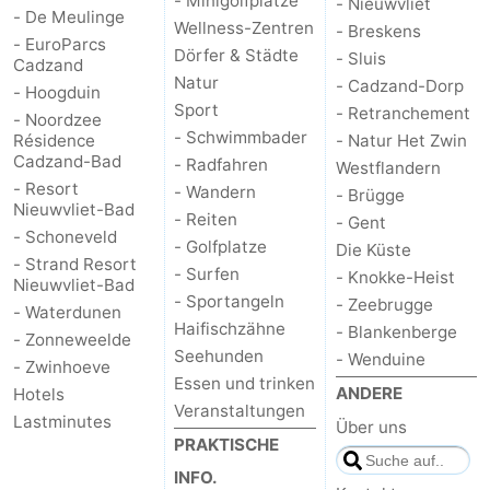
- Minigolfplätze
- Nieuwvliet
- De Meulinge
Wellness-Zentren
- Breskens
- EuroParcs
Dörfer & Städte
- Sluis
Cadzand
Natur
- Cadzand-Dorp
- Hoogduin
Sport
- Retranchement
- Noordzee
- Schwimmbader
Résidence
- Natur Het Zwin
Cadzand-Bad
- Radfahren
Westflandern
- Resort
- Wandern
- Brügge
Nieuwvliet-Bad
- Reiten
- Gent
- Schoneveld
- Golfplatze
Die Küste
- Strand Resort
- Surfen
- Knokke-Heist
Nieuwvliet-Bad
- Sportangeln
- Zeebrugge
- Waterdunen
Haifischzähne
- Blankenberge
- Zonneweelde
Seehunden
- Wenduine
- Zwinhoeve
Essen und trinken
ANDERE
Hotels
Veranstaltungen
Lastminutes
Über uns
PRAKTISCHE
INFO.