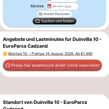
Abreise
Natur
Westflandern
Het
-
Suchen und finden
Zwin
Brügge
-
Angebote und Lastminutes fur Duinvilla 10 -
Gent
Die
EuroParcs Cadzand
Küste
-
Montag 10.
–
Freitag 14. August 2026
: Ab €1.490
Knokke-
-
Preise hier ansehen
und direkt online reservieren
Heist
Zeebrugge
-
Blankenberge
-
Wenduine
Wetter
Standort von Duinvilla 10 - EuroParcs
Kontakt
Cadzand