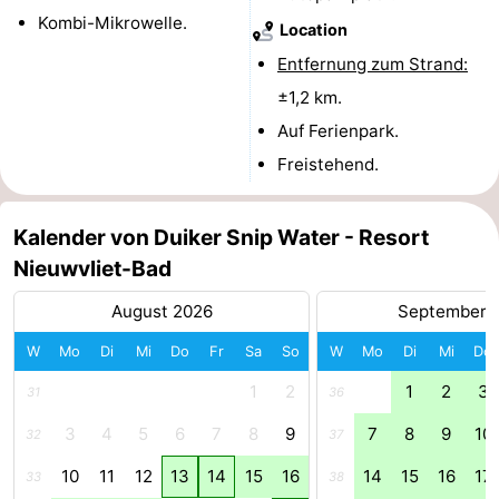
Kombi-Mikrowelle.
Location
Natur
Westflandern
Entfernung zum Strand:
Het
-
±1,2 km.
Auf Ferienpark.
Zwin
Brügge
-
Freistehend.
Gent
Die
Kalender von Duiker Snip Water - Resort
Küste
-
Nieuwvliet-Bad
Knokke-
-
August 2026
September 
Heist
Zeebrugge
-
W
Mo
Di
Mi
Do
Fr
Sa
So
W
Mo
Di
Mi
Do
Blankenberge
-
1
2
1
2
3
31
36
3
4
5
6
7
8
9
7
8
9
10
32
37
Wenduine
Wetter
10
11
12
13
14
15
16
14
15
16
17
33
38
Kontakt