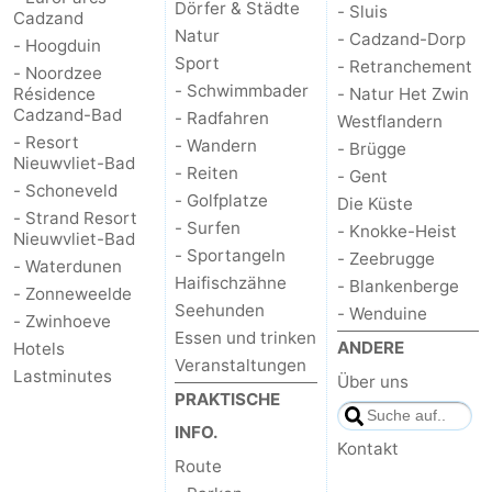
Dörfer & Städte
- Sluis
Cadzand
Natur
- Cadzand-Dorp
- Hoogduin
Sport
- Retranchement
- Noordzee
- Schwimmbader
Résidence
- Natur Het Zwin
Cadzand-Bad
- Radfahren
Westflandern
- Resort
- Wandern
- Brügge
Nieuwvliet-Bad
- Reiten
- Gent
- Schoneveld
- Golfplatze
Die Küste
- Strand Resort
- Surfen
- Knokke-Heist
Nieuwvliet-Bad
- Sportangeln
- Zeebrugge
- Waterdunen
Haifischzähne
- Blankenberge
- Zonneweelde
Seehunden
- Wenduine
- Zwinhoeve
Essen und trinken
ANDERE
Hotels
Veranstaltungen
Lastminutes
Über uns
PRAKTISCHE
INFO.
Kontakt
Route