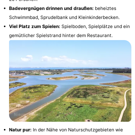
Badevergnügen drinnen und draußen:
beheiztes
Radfahren
-
Schwimmbad, Sprudelbank und Kleinkinderbecken.
Wandern
-
Viel Platz zum Spielen:
Spielboden, Spielplätze und ein
gemütlicher Spielstrand hinter dem Restaurant.
Reiten
-
Golfplatze
-
Surfen
-
Sportangeln
Haifischzähne
Seehunden
Essen
und
Veranstaltungen
Natur pur:
In der Nähe von Naturschutzgebieten wie
trinken
Praktisch