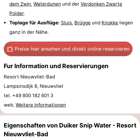
dem Zwin
,
Waterdunen
und der
Verdonken Zwarte
Forum
Polder
.
Toplage für Ausflüge:
Sluis
,
Brügge
und
Knokke
liegen
Route
ganz in der Nähe.
-
Preise hier ansehen
und direkt online reservieren
Parken
Reisebuchshop
Fur Information und Reservierungen
Medizin
Resort Nieuwvliet-Bad
Adressen
Region
Lampsinsdijk 8, Nieuwvliet
Zeeland
tel. +49 800 182 601 3
web.
Weitere Informationen
Walcheren
-
Eigenschaften von Duiker Snip Water - Resort
Nieuwvliet-Bad
Veere
-