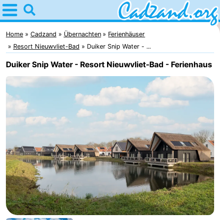
Home
Cadzand
Home
Cadzand
Übernachten
Ferienhäuser
Resort Nieuwvliet-Bad
Duiker Snip Water - ...
Tipps
Duiker Snip Water - Resort Nieuwvliet-Bad - Ferienhaus
Für
kindern
Übernachten
Appartements
Campingplätze
Ferienhäuser
-
Bad
-