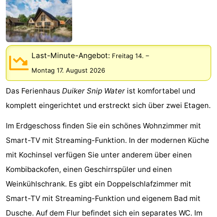
Meersee
Beach
-
Resort
De
-
Nieuwvliet-
Meulinge
EuroParcs
-
Last-Minute-Angebot:
Freitag 14.
–
Montag 17. August 2026
Bad
Cadzand
Hoogduin
-
Das Ferienhaus
Duiker Snip Water
ist komfortabel und
Noordzee
-
komplett eingerichtet und erstreckt sich über zwei Etagen.
Résidence
Resort
-
Im Erdgeschoss finden Sie ein schönes Wohnzimmer mit
Smart-TV mit Streaming-Funktion. In der modernen Küche
Cadzand-
Nieuwvliet-
Schoneveld
-
mit Kochinsel verfügen Sie unter anderem über einen
Bad
Bad
Strand
-
Kombibackofen, einen Geschirrspüler und einen
Weinkühlschrank. Es gibt ein Doppelschlafzimmer mit
Resort
Waterdunen
-
Smart-TV mit Streaming-Funktion und eigenem Bad mit
Nieuwvliet-
Zonneweelde
-
Dusche. Auf dem Flur befindet sich ein separates WC. Im