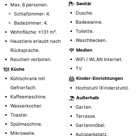
Sanitär
Max. 8 personen.
Domburg
-
Dusche.
Schlafzimmer: 4.
Badewanne.
Badezimmer: 4.
Zoutelande
-
Toilette.
Wohnfläche: ±131 m².
Vlissingen
-
Waschbecken.
Haustiere erlaubt nach
Rücksprache.
Medien
Middelburg
Zeeuws-
Rauchen verboten.
WiFi / WLAN Internet.
Vlaanderen
-
TV.
Küche
Kühlschrank mit
Kinder-Einrichtungen
Nieuwvliet
-
Gefrierfach.
Hochstuhl (Kinderstuhl).
Breskens
-
Kaffeemaschine.
Außerhalb
Wasserkocher.
Sluis
-
Garten.
Toaster.
Terrasse.
Cadzand-
-
Spülmaschine.
Gartenmöbel.
Mikrowelle.
Dorp
Retranchement
-
Autoparkplatz.