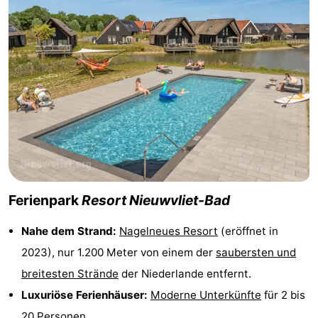
Rundfahrten
-
Spielplätze
-
Indoor-
-
Spielplätze
Bowling
-
Minigolfplätze
Wellness-
Zentren
Dörfer
Ferienpark
Resort Nieuwvliet-Bad
&
Natur
Nahe dem Strand:
Nagelneues Resort
(eröffnet in
Städte
Sport
2023), nur 1.200 Meter von einem der
saubersten und
breitesten Strände
der Niederlande entfernt.
-
Luxuriöse Ferienhäuser:
Moderne Unterkünfte
für 2 bis
Schwimmbader
-
20 Personen.