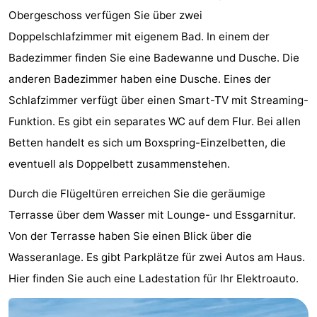
Obergeschoss verfügen Sie über zwei
Bad
Zwinhoeve
Hotels
Doppelschlafzimmer mit eigenem Bad. In einem der
Lastminutes
Badezimmer finden Sie eine Badewanne und Dusche. Die
anderen Badezimmer haben eine Dusche. Eines der
Strand
Schlafzimmer verfügt über einen Smart-TV mit Streaming-
Sehen
Funktion. Es gibt ein separates WC auf dem Flur. Bei allen
Betten handelt es sich um Boxspring-Einzelbetten, die
&
-
eventuell als Doppelbett zusammenstehen.
tun
Museen
-
Durch die Flügeltüren erreichen Sie die geräumige
Denkmäler
-
Terrasse über dem Wasser mit Lounge- und Essgarnitur.
Von der Terrasse haben Sie einen Blick über die
Mühlen
-
Wasseranlage. Es gibt Parkplätze für zwei Autos am Haus.
Aussichtspunkte
Attraktionen
Hier finden Sie auch eine Ladestation für Ihr Elektroauto.
-