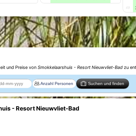
49
eit und Preise von
Smokkelaarshuis - Resort Nieuwvliet-Bad
zu en
Suchen und finden
uis - Resort Nieuwvliet-Bad