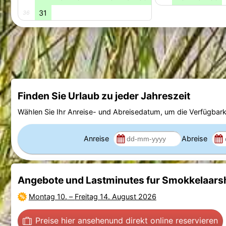
31
36
Finden Sie Urlaub zu jeder Jahreszeit
Wählen Sie Ihr Anreise- und Abreisedatum, um die Verfügbark
Anreise
Abreise
Angebote und Lastminutes fur Smokkelaarsh
Montag 10.
–
Freitag 14. August 2026
Preise hier ansehen
und direkt online reservieren