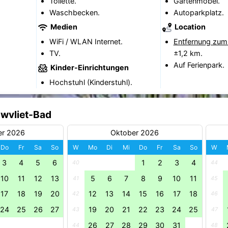
Toilette.
Gartenmöbel.
Waschbecken.
Autoparkplatz.
Medien
Location
WiFi / WLAN Internet.
Entfernung zum
TV.
±1,2 km.
Auf Ferienpark.
Kinder-Einrichtungen
Hochstuhl (Kinderstuhl).
uwvliet-Bad
er 2026
Oktober 2026
Do
Fr
Sa
So
W
Mo
Di
Mi
Do
Fr
Sa
So
W
3
4
5
6
1
2
3
4
40
44
10
11
12
13
5
6
7
8
9
10
11
41
45
17
18
19
20
12
13
14
15
16
17
18
42
46
24
25
26
27
19
20
21
22
23
24
25
43
47
26
27
28
29
30
31
44
48