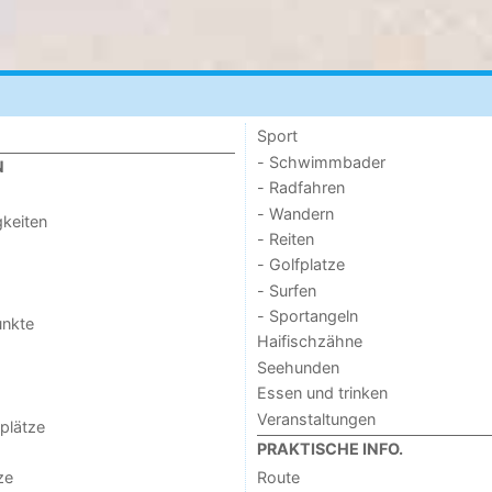
Sport
- Schwimmbader
N
- Radfahren
- Wandern
keiten
- Reiten
- Golfplatze
- Surfen
- Sportangeln
unkte
Haifischzähne
Seehunden
Essen und trinken
Veranstaltungen
lplätze
PRAKTISCHE INFO.
ze
Route