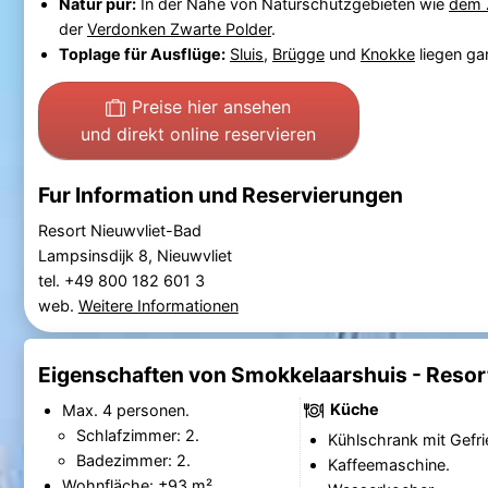
Natur pur:
In der Nähe von Naturschutzgebieten wie
dem 
der
Verdonken Zwarte Polder
.
Toplage für Ausflüge:
Sluis
,
Brügge
und
Knokke
liegen ga
Preise hier ansehen
und direkt online reservieren
Fur Information und Reservierungen
Resort Nieuwvliet-Bad
Lampsinsdijk 8, Nieuwvliet
tel. +49 800 182 601 3
web.
Weitere Informationen
Eigenschaften von Smokkelaarshuis - Resor
Küche
Max. 4 personen.
Schlafzimmer: 2.
Kühlschrank mit Gefri
Badezimmer: 2.
Kaffeemaschine.
Wohnfläche: ±93 m².