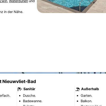
Zwin
,
Waterdunen
und
nz in der Nähe.
t Nieuwvliet-Bad
Sanitär
Außerhalb
erfach.
Dusche.
Garten.
Badewanne.
Balkon.