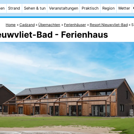
ten
Strand
Sehen & tun
Veranstaltungen
Praktisch
Region
Wetter
Home
Cadzand
Übernachten
Ferienhäuser
Resort Nieuwvliet-Bad
S
euwvliet-Bad - Ferienhaus