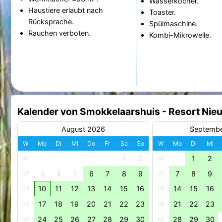
Wasserkocher.
Haustiere erlaubt nach
Toaster.
Rücksprache.
Spülmaschine.
Rauchen verboten.
Kombi-Mikrowelle.
Kalender von Smokkelaarshuis - Resort Nie
August 2026
Septemb
W
Mo
Di
Mi
Do
Fr
Sa
So
W
Mo
Di
Mi
1
2
1
2
31
36
3
4
5
6
7
8
9
7
8
9
32
37
10
11
12
13
14
15
16
14
15
16
33
38
17
18
19
20
21
22
23
21
22
23
34
39
24
25
26
27
28
29
30
28
29
30
35
40