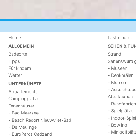
Home
Lastminutes
ALLGEMEIN
SEHEN & TU
Badeorte
Strand
Tipps
Sehenswürdig
Für kindern
- Museen
Wetter
- Denkmäler
- Mühlen
UNTERKÜNFTE
- Aussichtsp
Appartements
Attraktionen
Campingplätze
- Rundfahrten
Ferienhäuser
- Spielplätze
- Bad Meersee
- Indoor-Spie
- Beach Resort Nieuwvliet-Bad
- Bowling
- De Meulinge
- Minigolfplät
- EuroParcs Cadzand