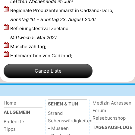
Letzten Wochenende im Juni
Forum
Regionale Produzentenmarkt in Cadzand-Dorp;
Sonntag 16.
–
Sonntag 23. August 2026
Route
Befreiungsfestival Zeeland;
-
Mittwoch 5. Mai 2027
Muschelzähltag;
Parken
Reisebuchshop
Halbmarathon von Cadzand;
Medizin
Ganze Liste
Adressen
Region
Zeeland
Home
Medizin Adressen
SEHEN & TUN
Walcheren
Forum
ALLGEMEIN
Strand
Reisebuchshop
-
Sehenswürdigkeiten
Badeorte
TAGESAUSFLÜGE
- Museen
Tipps
Veere
-