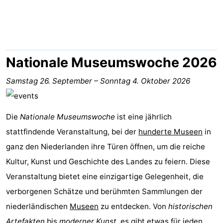
Meersee
Beach
-
Resort
De
-
Nieuwvliet-
Meulinge
EuroParcs
-
Nationale Museumswoche 2026
Bad
Cadzand
Hoogduin
-
Samstag 26. September
–
Sonntag 4. Oktober 2026
Noordzee
-
Die
Nationale Museumswoche
ist eine jährlich
Résidence
Resort
-
stattfindende Veranstaltung, bei der
hunderte Museen
in
ganz den Niederlanden ihre Türen öffnen, um die reiche
Cadzand-
Nieuwvliet-
Schoneveld
-
Kultur, Kunst und Geschichte des Landes zu feiern. Diese
Bad
Bad
Strand
-
Veranstaltung bietet eine einzigartige Gelegenheit, die
verborgenen Schätze und berühmten Sammlungen der
Resort
Waterdunen
-
niederländischen
Museen
zu entdecken. Von
historischen
Nieuwvliet-
Zonneweelde
-
Artefakten
bis
moderner Kunst
, es gibt etwas für jeden