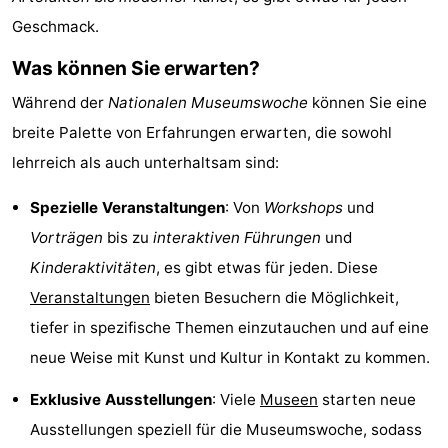
Geschmack.
Bad
Zwinhoeve
Hotels
Was können Sie erwarten?
Lastminutes
Während der
Nationalen Museumswoche
können Sie eine
Strand
breite Palette von Erfahrungen erwarten, die sowohl
Sehen
lehrreich als auch unterhaltsam sind:
&
-
Spezielle Veranstaltungen
: Von
Workshops
und
Vorträgen
bis zu
interaktiven Führungen
und
tun
Museen
-
Kinderaktivitäten
, es gibt etwas für jeden. Diese
Denkmäler
-
Veranstaltungen
bieten Besuchern die Möglichkeit,
tiefer in spezifische Themen einzutauchen und auf eine
Mühlen
-
neue Weise mit Kunst und Kultur in Kontakt zu kommen.
Aussichtspunkte
Attraktionen
Exklusive Ausstellungen
: Viele
Museen
starten neue
Ausstellungen speziell für die Museumswoche, sodass
-