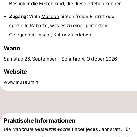
Besucher die Ersten sind, die diese erleben können.
Rundfahrten
-
Zugang
: Viele
Museen
bieten freien Eintritt oder
Spielplätze
-
spezielle Rabatte, was es zu einer perfekten
Gelegenheit macht, Kultur zu erleben.
Indoor-
-
Wann
Spielplätze
Bowling
-
Samstag 26. September
–
Sonntag 4. Oktober 2026
.
Minigolfplätze
Wellness-
Website
Zentren
Dörfer
www.museum.nl
&
Natur
Städte
Sport
-
Praktische Informationen
Die
Nationale Museumswoche
findet jedes Jahr statt. Für
Schwimmbader
-