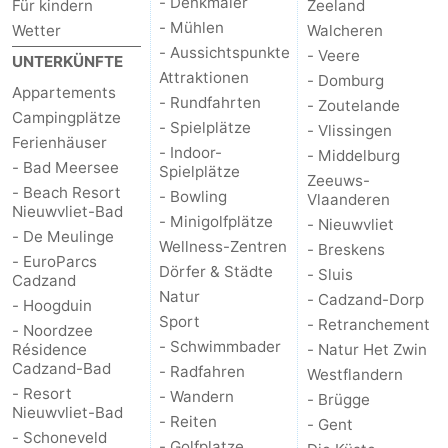
- Denkmäler
Für kindern
Zeeland
- Mühlen
Wetter
Walcheren
Domburg
-
- Aussichtspunkte
- Veere
UNTERKÜNFTE
Attraktionen
Zoutelande
-
- Domburg
Appartements
- Rundfahrten
- Zoutelande
Campingplätze
Vlissingen
-
- Spielplätze
- Vlissingen
Ferienhäuser
- Indoor-
- Middelburg
- Bad Meersee
Middelburg
Zeeuws-
Spielplätze
Zeeuws-
- Beach Resort
- Bowling
Vlaanderen
Nieuwvliet-Bad
Vlaanderen
-
- Minigolfplätze
- Nieuwvliet
- De Meulinge
Wellness-Zentren
- Breskens
Nieuwvliet
-
- EuroParcs
Dörfer & Städte
- Sluis
Cadzand
Natur
- Cadzand-Dorp
Breskens
-
- Hoogduin
Sport
- Retranchement
- Noordzee
- Schwimmbader
Résidence
- Natur Het Zwin
Sluis
-
Cadzand-Bad
- Radfahren
Westflandern
- Resort
Cadzand-
-
- Wandern
- Brügge
Nieuwvliet-Bad
- Reiten
- Gent
- Schoneveld
Dorp
Retranchement
-
- Golfplatze