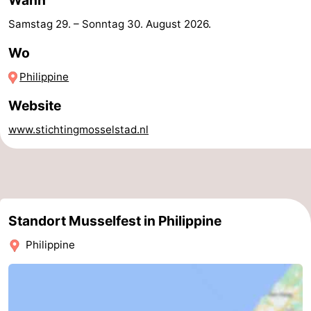
Forum
Samstag 29.
–
Sonntag 30. August 2026
.
Wo
Route
Philippine
-
Website
Parken
Reisebuchshop
www.stichtingmosselstad.nl
Medizin
Adressen
Region
Zeeland
Standort Musselfest in Philippine
Walcheren
Philippine
-
Veere
-