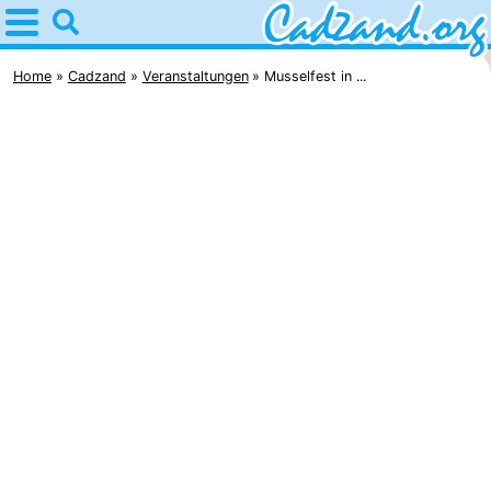
Home
Cadzand
Home
Cadzand
Veranstaltungen
Musselfest in ...
Tipps
Für
kindern
Übernachten
Appartements
Campingplätze
Ferienhäuser
-
Bad
-