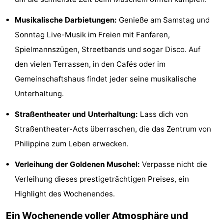
Rundfahrten
-
Musikalische Darbietungen:
Genieße am Samstag und
Sonntag Live-Musik im Freien mit Fanfaren,
Spielplätze
-
Spielmannszügen, Streetbands und sogar Disco. Auf
Indoor-
-
den vielen Terrassen, in den Cafés oder im
Gemeinschaftshaus findet jeder seine musikalische
Spielplätze
Bowling
-
Unterhaltung.
Minigolfplätze
Wellness-
Straßentheater und Unterhaltung:
Lass dich von
Zentren
Dörfer
Straßentheater-Acts überraschen, die das Zentrum von
Philippine zum Leben erwecken.
&
Natur
Verleihung der Goldenen Muschel:
Verpasse nicht die
Städte
Sport
Verleihung dieses prestigeträchtigen Preises, ein
-
Highlight des Wochenendes.
Schwimmbader
-
Ein Wochenende voller Atmosphäre und