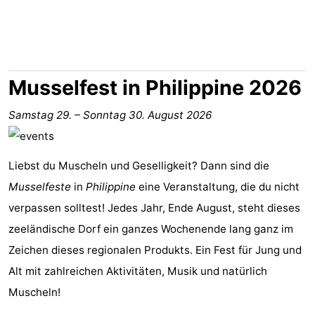
Meersee
Beach
-
Resort
De
-
Nieuwvliet-
Meulinge
EuroParcs
-
Musselfest in Philippine 2026
Bad
Cadzand
Hoogduin
-
Samstag 29.
–
Sonntag 30. August 2026
Noordzee
-
Liebst du Muscheln und Geselligkeit? Dann sind die
Résidence
Resort
-
Musselfeste
in
Philippine
eine Veranstaltung, die du nicht
Cadzand-
Nieuwvliet-
Schoneveld
-
verpassen solltest! Jedes Jahr, Ende August, steht dieses
zeeländische Dorf ein ganzes Wochenende lang ganz im
Bad
Bad
Strand
-
Zeichen dieses regionalen Produkts. Ein Fest für Jung und
Resort
Waterdunen
-
Alt mit zahlreichen Aktivitäten, Musik und natürlich
Muscheln!
Nieuwvliet-
Zonneweelde
-