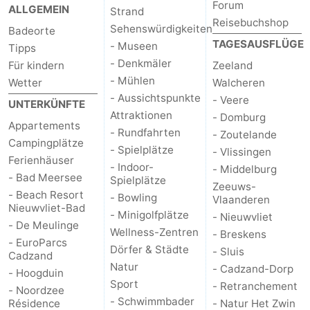
Forum
ALLGEMEIN
Strand
Reisebuchshop
Sehenswürdigkeiten
Badeorte
TAGESAUSFLÜGE
- Museen
Tipps
- Denkmäler
Für kindern
Zeeland
- Mühlen
Wetter
Walcheren
- Aussichtspunkte
- Veere
UNTERKÜNFTE
Attraktionen
- Domburg
Appartements
- Rundfahrten
- Zoutelande
Campingplätze
- Spielplätze
- Vlissingen
Ferienhäuser
- Indoor-
- Middelburg
- Bad Meersee
Spielplätze
Zeeuws-
- Beach Resort
- Bowling
Vlaanderen
Nieuwvliet-Bad
- Minigolfplätze
- Nieuwvliet
- De Meulinge
Wellness-Zentren
- Breskens
- EuroParcs
Dörfer & Städte
- Sluis
Cadzand
Natur
- Cadzand-Dorp
- Hoogduin
Sport
- Retranchement
- Noordzee
- Schwimmbader
Résidence
- Natur Het Zwin