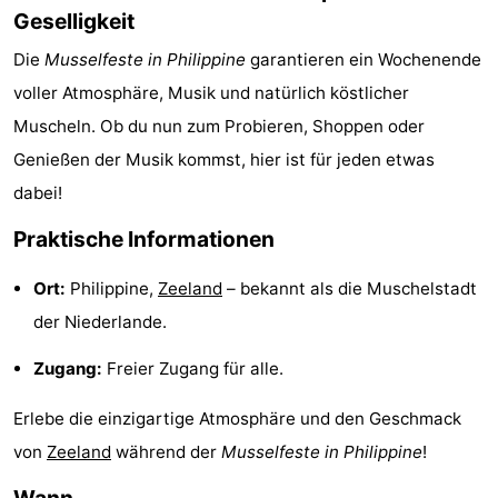
Geselligkeit
Radfahren
-
Die
Musselfeste in Philippine
garantieren ein Wochenende
Wandern
-
voller Atmosphäre, Musik und natürlich köstlicher
Muscheln. Ob du nun zum Probieren, Shoppen oder
Reiten
-
Genießen der Musik kommst, hier ist für jeden etwas
Golfplatze
-
dabei!
Surfen
-
Praktische Informationen
Sportangeln
Haifischzähne
Ort:
Philippine,
Zeeland
– bekannt als die Muschelstadt
der Niederlande.
Seehunden
Zugang:
Freier Zugang für alle.
Essen
Erlebe die einzigartige Atmosphäre und den Geschmack
und
Veranstaltungen
von
Zeeland
während der
Musselfeste in Philippine
!
trinken
Praktisch
Wann