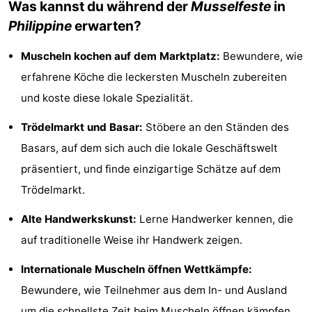
Was kannst du während der
Musselfeste
in
Bad
Zwinhoeve
Hotels
Philippine
erwarten?
Lastminutes
Muscheln kochen auf dem Marktplatz:
Bewundere, wie
erfahrene Köche die leckersten Muscheln zubereiten
Strand
und koste diese lokale Spezialität.
Sehen
Trödelmarkt und Basar:
Stöbere an den Ständen des
&
-
Basars, auf dem sich auch die lokale Geschäftswelt
präsentiert, und finde einzigartige Schätze auf dem
tun
Museen
-
Trödelmarkt.
Denkmäler
-
Alte Handwerkskunst:
Lerne Handwerker kennen, die
Mühlen
-
auf traditionelle Weise ihr Handwerk zeigen.
Aussichtspunkte
Attraktionen
Internationale Muscheln öffnen Wettkämpfe:
Bewundere, wie Teilnehmer aus dem In- und Ausland
-
um die schnellste Zeit beim Muscheln öffnen kämpfen.