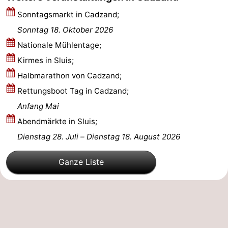
Sonntagsmarkt in Cadzand;
Natur
Westflandern
Sonntag 18. Oktober 2026
Het
-
Nationale Mühlentage;
Kirmes in Sluis;
Zwin
Brügge
-
Halbmarathon von Cadzand;
Gent
Die
Rettungsboot Tag in Cadzand;
Anfang Mai
Küste
-
Abendmärkte in Sluis;
Knokke-
-
Dienstag 28. Juli
–
Dienstag 18. August 2026
Heist
Zeebrugge
-
Ganze Liste
Blankenberge
-
Wenduine
Wetter
Kontakt