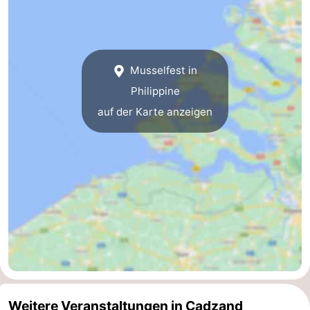
Domburg
-
Zoutelande
-
Musselfest in
Vlissingen
-
Philippine
auf der Karte anzeigen
Middelburg
Zeeuws-
Vlaanderen
-
Nieuwvliet
-
Breskens
-
Sluis
-
Cadzand-
-
Weitere Veranstaltungen in Cadzand
Dorp
Retranchement
-