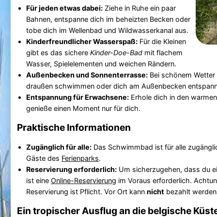
Für jeden etwas dabei:
Ziehe in Ruhe ein paar
Bahnen, entspanne dich im beheizten Becken oder
tobe dich im Wellenbad und Wildwasserkanal aus.
Kinderfreundlicher Wasserspaß:
Für die Kleinen
gibt es das sichere
Kinder-Doe-Bad
mit flachem
Wasser, Spielelementen und weichen Rändern.
Außenbecken und Sonnenterrasse:
Bei schönem Wetter 
draußen schwimmen oder dich am Außenbecken entspann
Entspannung für Erwachsene:
Erhole dich in den warmen
genieße einen Moment nur für dich.
Praktische Informationen
Zugänglich für alle:
Das Schwimmbad ist für alle zugänglich
Gäste des
Ferienparks
.
Reservierung erforderlich:
Um sicherzugehen, dass du e
ist eine
Online-Reservierung
im Voraus erforderlich. Achtun
Reservierung ist Pflicht. Vor Ort kann
nicht
bezahlt werden
Ein tropischer Ausflug an die belgische Küst