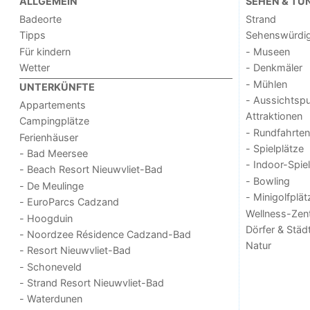
ALLGEMEIN
SEHEN & TU
Badeorte
Strand
Tipps
Sehenswürdig
Für kindern
- Museen
Wetter
- Denkmäler
- Mühlen
UNTERKÜNFTE
- Aussichtsp
Appartements
Attraktionen
Campingplätze
- Rundfahrten
Ferienhäuser
- Spielplätze
- Bad Meersee
- Indoor-Spie
- Beach Resort Nieuwvliet-Bad
- Bowling
- De Meulinge
- Minigolfplät
- EuroParcs Cadzand
Wellness-Zen
- Hoogduin
Dörfer & Städ
- Noordzee Résidence Cadzand-Bad
Natur
- Resort Nieuwvliet-Bad
- Schoneveld
- Strand Resort Nieuwvliet-Bad
- Waterdunen