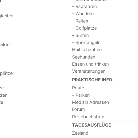
N
- Radfahren
- Wandern
keiten
- Reiten
- Golfplatze
- Surfen
- Sportangeln
unkte
Haifischzähne
Seehunden
Essen und trinken
Veranstaltungen
lplätze
PRAKTISCHE INFO.
ze
Route
tren
- Parken
te
Medizin Adressen
Forum
Reisebuchshop
TAGESAUSFLÜGE
Zeeland