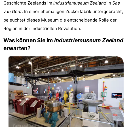
Geschichte Zeelands im
Industriemuseum Zeeland
in
Sas
Meersee
Beach
-
van Gent
. In einer ehemaligen Zuckerfabrik untergebracht,
Resort
De
-
beleuchtet dieses Museum die entscheidende Rolle der
Region in der industriellen Revolution.
Nieuwvliet-
Meulinge
EuroParcs
-
Was können Sie im
Industriemuseum Zeeland
Bad
Cadzand
Hoogduin
-
erwarten?
Noordzee
-
Résidence
Resort
-
Cadzand-
Nieuwvliet-
Schoneveld
-
Bad
Bad
Strand
-
Resort
Waterdunen
-
Nieuwvliet-
Zonneweelde
-