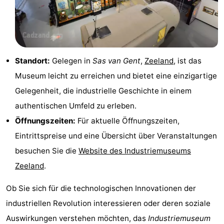
Forum
Route
Standort:
Gelegen in
Sas van Gent
,
Zeeland
, ist das
-
Museum leicht zu erreichen und bietet eine einzigartige
Parken
Reisebuchshop
Gelegenheit, die industrielle Geschichte in einem
authentischen Umfeld zu erleben.
Medizin
Öffnungszeiten:
Für aktuelle Öffnungszeiten,
Adressen
Region
Eintrittspreise und eine Übersicht über Veranstaltungen
besuchen Sie die
Website des Industriemuseums
Zeeland
Zeeland
.
Walcheren
Ob Sie sich für die technologischen Innovationen der
-
industriellen Revolution interessieren oder deren soziale
Auswirkungen verstehen möchten, das
Industriemuseum
Veere
-