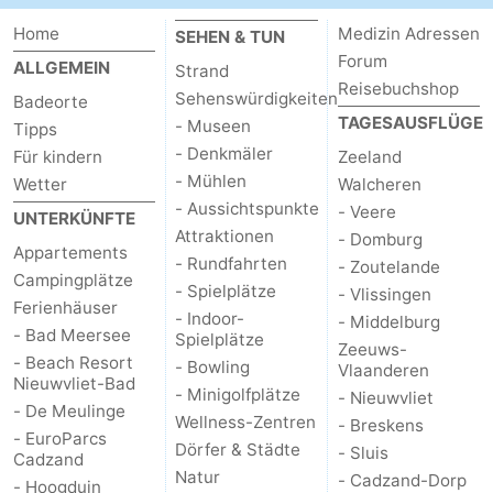
Home
Medizin Adressen
SEHEN & TUN
Forum
ALLGEMEIN
Strand
Reisebuchshop
Sehenswürdigkeiten
Badeorte
TAGESAUSFLÜGE
- Museen
Tipps
- Denkmäler
Für kindern
Zeeland
- Mühlen
Wetter
Walcheren
- Aussichtspunkte
- Veere
UNTERKÜNFTE
Attraktionen
- Domburg
Appartements
- Rundfahrten
- Zoutelande
Campingplätze
- Spielplätze
- Vlissingen
Ferienhäuser
- Indoor-
- Middelburg
- Bad Meersee
Spielplätze
Zeeuws-
- Beach Resort
- Bowling
Vlaanderen
Nieuwvliet-Bad
- Minigolfplätze
- Nieuwvliet
- De Meulinge
Wellness-Zentren
- Breskens
- EuroParcs
Dörfer & Städte
- Sluis
Cadzand
Natur
- Cadzand-Dorp
- Hoogduin