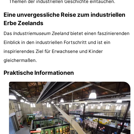
Themen der industriellen Geschichte eintauchen.
Radfahren
-
Eine unvergessliche Reise zum industriellen
Erbe Zeelands
Wandern
-
Das
Industriemuseum Zeeland
bietet einen faszinierenden
Reiten
-
Einblick in den industriellen Fortschritt und ist ein
Golfplatze
-
inspirierendes Ziel für Erwachsene und Kinder
gleichermaßen.
Surfen
-
Praktische Informationen
Sportangeln
Haifischzähne
Seehunden
Essen
und
Veranstaltungen
trinken
Praktisch