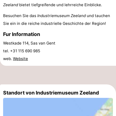
Zeeland
bietet tiefgreifende und lehrreiche Einblicke.
Domburg
-
Besuchen Sie das
Industriemuseum Zeeland
und tauchen
Zoutelande
-
Sie ein in die reiche industrielle Geschichte der Region!
Vlissingen
-
Fur Information
Westkade 114, Sas van Gent
Middelburg
Zeeuws-
tel. +31 115 690 985
Vlaanderen
-
web.
Website
Nieuwvliet
-
Breskens
-
Sluis
-
Standort von Industriemuseum Zeeland
Cadzand-
-
Dorp
Retranchement
-