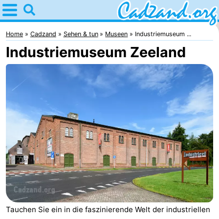
Home
Cadzand
Home
Cadzand
Sehen & tun
Museen
Industriemuseum ...
Industriemuseum Zeeland
Tipps
Für
kindern
Übernachten
Appartements
Campingplätze
Ferienhäuser
-
Bad
-
Tauchen Sie ein in die faszinierende Welt der industriellen