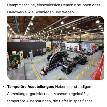
Dampfmaschine, einschließlich Demonstrationen alter
Rundfahrten
-
Handwerke wie Schmieden und Weben.
Spielplätze
-
Indoor-
-
Spielplätze
Bowling
-
Minigolfplätze
Wellness-
Zentren
Dörfer
&
Natur
Städte
Sport
Temporäre Ausstellungen:
Neben der ständigen
-
Sammlung organisiert das Museum regelmäßig
temporäre Ausstellungen, die tiefer in spezifische
Schwimmbader
-