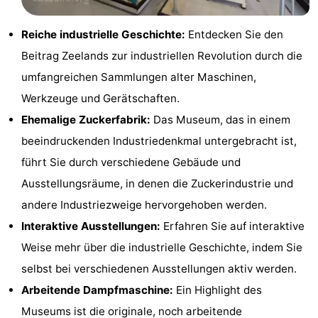
Bad
Zwinhoeve
Hotels
Reiche industrielle Geschichte:
Entdecken Sie den
Lastminutes
Beitrag Zeelands zur industriellen Revolution durch die
umfangreichen Sammlungen alter Maschinen,
Strand
Werkzeuge und Gerätschaften.
Sehen
Ehemalige Zuckerfabrik:
Das Museum, das in einem
beeindruckenden Industriedenkmal untergebracht ist,
&
-
führt Sie durch verschiedene Gebäude und
tun
Museen
-
Ausstellungsräume, in denen die Zuckerindustrie und
andere Industriezweige hervorgehoben werden.
Denkmäler
-
Interaktive Ausstellungen:
Erfahren Sie auf interaktive
Mühlen
-
Weise mehr über die industrielle Geschichte, indem Sie
selbst bei verschiedenen Ausstellungen aktiv werden.
Aussichtspunkte
Attraktionen
Arbeitende Dampfmaschine:
Ein Highlight des
-
Museums ist die originale, noch arbeitende