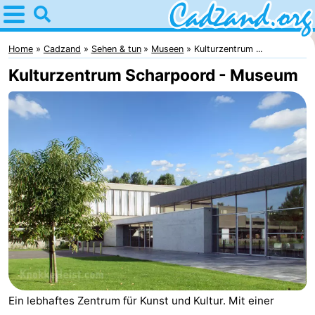
Home
Cadzand
Home
Cadzand
Sehen & tun
Museen
Kulturzentrum ...
Kulturzentrum Scharpoord - Museum
Tipps
Für
kindern
Übernachten
Appartements
Campingplätze
Ferienhäuser
-
Ein lebhaftes Zentrum für Kunst und Kultur. Mit einer
Bad
-