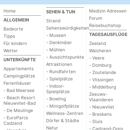
Domburg
-
Home
Medizin Adressen
SEHEN & TUN
Forum
ALLGEMEIN
Strand
Zoutelande
-
Reisebuchshop
Sehenswürdigkeiten
Badeorte
TAGESAUSFLÜGE
- Museen
Vlissingen
-
Tipps
- Denkmäler
Für kindern
Zeeland
Middelburg
Zeeuws-
- Mühlen
Wetter
Walcheren
- Aussichtspunkte
- Veere
UNTERKÜNFTE
Vlaanderen
-
Attraktionen
- Domburg
Appartements
- Rundfahrten
- Zoutelande
Nieuwvliet
-
Campingplätze
- Spielplätze
- Vlissingen
Ferienhäuser
- Indoor-
- Middelburg
Breskens
-
- Bad Meersee
Spielplätze
Zeeuws-
- Beach Resort
- Bowling
Vlaanderen
Sluis
-
Nieuwvliet-Bad
- Minigolfplätze
- Nieuwvliet
- De Meulinge
Wellness-Zentren
- Breskens
Cadzand-
-
- EuroParcs
Dörfer & Städte
- Sluis
Cadzand
Dorp
Retranchement
-
Natur
- Cadzand-Dorp