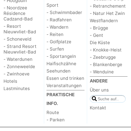
- Hoogduin
Sport
- Retranchement
- Noordzee
Natur
Westflandern
- Schwimmbader
Résidence
- Natur Het Zwin
Cadzand-Bad
- Radfahren
Westflandern
Het
-
- Resort
- Wandern
- Brügge
Nieuwvliet-Bad
- Reiten
- Gent
Zwin
Brügge
-
- Schoneveld
- Golfplatze
Die Küste
- Strand Resort
- Surfen
- Knokke-Heist
Gent
Die
Nieuwvliet-Bad
- Sportangeln
- Zeebrugge
- Waterdunen
Küste
-
Haifischzähne
- Blankenberge
- Zonneweelde
Seehunden
- Wenduine
- Zwinhoeve
Knokke-
-
Essen und trinken
ANDERE
Hotels
Veranstaltungen
Lastminutes
Heist
Zeebrugge
-
Über uns
PRAKTISCHE
Blankenberge
-
INFO.
Kontakt
Route
Wenduine
Wetter
- Parken
Kontakt