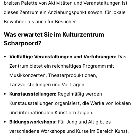
breiten Palette von Aktivitäten und Veranstaltungen ist
Meersee
Beach
-
dieses Zentrum ein Anziehungspunkt sowohl für lokale
Bewohner als auch für Besucher.
Resort
De
-
Was erwartet Sie im Kulturzentrum
Nieuwvliet-
Meulinge
EuroParcs
-
Scharpoord?
Bad
Cadzand
Hoogduin
-
Vielfältige Veranstaltungen und Vorführungen:
Das
Noordzee
-
Zentrum bietet ein reichhaltiges Programm mit
Musikkonzerten, Theaterproduktionen,
Résidence
Resort
-
Tanzvorstellungen und Vorträgen.
Cadzand-
Nieuwvliet-
Schoneveld
-
Kunstausstellungen:
Regelmäßig werden
Kunstausstellungen organisiert, die Werke von lokalen
Bad
Bad
Strand
-
und internationalen Künstlern zeigen.
Resort
Waterdunen
-
Bildungsworkshops:
Für Jung und Alt gibt es
verschiedene Workshops und Kurse im Bereich Kunst,
Nieuwvliet-
Zonneweelde
-