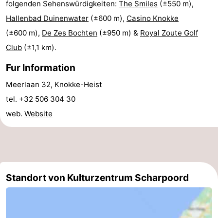
folgenden Sehenswürdigkeiten:
The Smiles
(±550 m),
Rundfahrten
-
Hallenbad Duinenwater
(±600 m),
Casino Knokke
(±600 m),
De Zes Bochten
(±950 m) &
Royal Zoute Golf
Spielplätze
-
Club
(±1,1 km).
Indoor-
-
Fur Information
Spielplätze
Bowling
-
Meerlaan 32, Knokke-Heist
tel. +32 506 304 30
Minigolfplätze
Wellness-
web.
Website
Zentren
Dörfer
&
Natur
Städte
Sport
Standort von Kulturzentrum Scharpoord
-
Schwimmbader
-