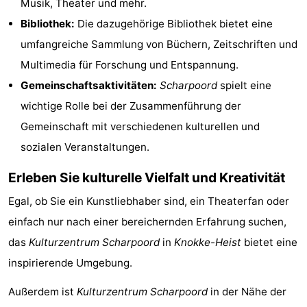
Musik, Theater und mehr.
Bad
Zwinhoeve
Hotels
Bibliothek:
Die dazugehörige Bibliothek bietet eine
umfangreiche Sammlung von Büchern, Zeitschriften und
Lastminutes
Multimedia für Forschung und Entspannung.
Strand
Gemeinschaftsaktivitäten:
Scharpoord
spielt eine
wichtige Rolle bei der Zusammenführung der
Sehen
Gemeinschaft mit verschiedenen kulturellen und
&
-
sozialen Veranstaltungen.
tun
Museen
-
Erleben Sie kulturelle Vielfalt und Kreativität
Egal, ob Sie ein Kunstliebhaber sind, ein Theaterfan oder
Denkmäler
-
einfach nur nach einer bereichernden Erfahrung suchen,
Mühlen
-
das
Kulturzentrum Scharpoord
in
Knokke-Heist
bietet eine
inspirierende Umgebung.
Aussichtspunkte
Attraktionen
Außerdem ist
Kulturzentrum Scharpoord
in der Nähe der
-