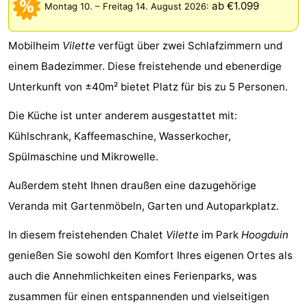
ab €1.099
Montag 10.
–
Freitag 14. August 2026
:
Meersee
Beach
-
Mobilheim
Vilette
verfügt über zwei Schlafzimmern und
Resort
De
-
einem Badezimmer. Diese freistehende und ebenerdige
Nieuwvliet-
Meulinge
EuroParcs
-
Unterkunft von ±40m² bietet Platz für bis zu 5 Personen.
Bad
Cadzand
Hoogduin
-
Die Küche ist unter anderem ausgestattet mit:
Kühlschrank, Kaffeemaschine, Wasserkocher,
Noordzee
-
Spülmaschine und Mikrowelle.
Résidence
Resort
-
Außerdem steht Ihnen draußen eine dazugehörige
Cadzand-
Nieuwvliet-
Schoneveld
-
Veranda mit Gartenmöbeln, Garten und Autoparkplatz.
Bad
Bad
Strand
-
In diesem freistehenden Chalet
Vilette
im Park
Hoogduin
genießen Sie sowohl den Komfort Ihres eigenen Ortes als
Resort
Waterdunen
-
auch die Annehmlichkeiten eines Ferienparks, was
Nieuwvliet-
Zonneweelde
-
zusammen für einen entspannenden und vielseitigen