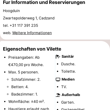
Fur Information und Reservierungen
Radfahren
-
Hoogduin
Zwartepolderweg 1, Cadzand
Wandern
-
tel. +31 117 391 235
Reiten
-
web.
Weitere Informationen
Golfplatze
-
Eigenschaften von Vilette
Surfen
-
Sanitär
Preisangaben: Ab
Sportangeln
Haifischzähne
Dusche.
€470,00 pro Woche.
Toilette.
Max. 5 personen.
Seehunden
Schlafzimmer: 2.
Medien
Essen
Betten: 4.
TV.
Badezimmer: 1.
Außerhalb
und
Veranstaltungen
Wohnfläche: ±40 m².
Garten.
trinken
Praktisch
Haustiere erlaubt nach
Gartenmöbel.