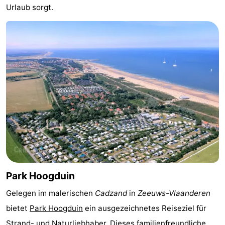
Urlaub sorgt.
Bad
Zwinhoeve
Hotels
Lastminutes
Strand
Sehen
&
-
tun
Museen
-
Denkmäler
-
Mühlen
-
Park Hoogduin
Gelegen im malerischen
Cadzand
in
Zeeuws-Vlaanderen
Aussichtspunkte
Attraktionen
bietet
Park Hoogduin
ein ausgezeichnetes Reiseziel für
-
Strand- und Naturliebhaber. Dieses
familienfreundliche