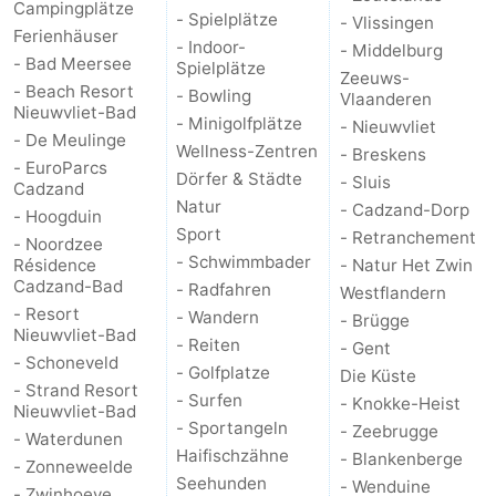
Campingplätze
- Spielplätze
- Vlissingen
Ferienhäuser
- Indoor-
- Middelburg
- Bad Meersee
Spielplätze
Zeeuws-
- Beach Resort
- Bowling
Vlaanderen
Nieuwvliet-Bad
- Minigolfplätze
- Nieuwvliet
- De Meulinge
Wellness-Zentren
- Breskens
- EuroParcs
Dörfer & Städte
- Sluis
Cadzand
Natur
- Cadzand-Dorp
- Hoogduin
Sport
- Retranchement
- Noordzee
- Schwimmbader
Résidence
- Natur Het Zwin
Cadzand-Bad
- Radfahren
Westflandern
- Resort
- Wandern
- Brügge
Nieuwvliet-Bad
- Reiten
- Gent
- Schoneveld
- Golfplatze
Die Küste
- Strand Resort
- Surfen
- Knokke-Heist
Nieuwvliet-Bad
- Sportangeln
- Zeebrugge
- Waterdunen
Haifischzähne
- Blankenberge
- Zonneweelde
Seehunden
- Wenduine
- Zwinhoeve