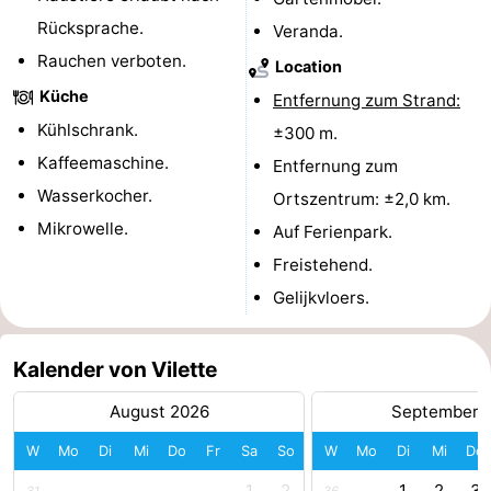
Rücksprache.
Veranda.
Forum
Rauchen verboten.
Location
Route
Küche
Entfernung zum Strand:
Kühlschrank.
±300 m.
-
Kaffeemaschine.
Entfernung zum
Parken
Reisebuchshop
Wasserkocher.
Ortszentrum: ±2,0 km.
Mikrowelle.
Auf Ferienpark.
Medizin
Freistehend.
Adressen
Region
Gelijkvloers.
Zeeland
Kalender von Vilette
Walcheren
August 2026
September 
-
W
Mo
Di
Mi
Do
Fr
Sa
So
W
Mo
Di
Mi
Do
Veere
-
1
2
1
2
3