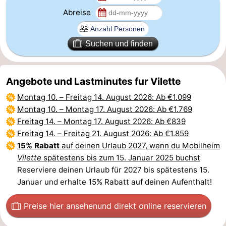
Abreise
Natur
Westflandern
Het
-
Suchen und finden
Zwin
Brügge
-
Angebote und Lastminutes fur Vilette
Gent
Die
Montag 10.
–
Freitag 14. August 2026
: Ab €1.099
Küste
-
Montag 10.
–
Montag 17. August 2026
: Ab €1.769
Freitag 14.
–
Montag 17. August 2026
: Ab €839
Knokke-
-
Freitag 14.
–
Freitag 21. August 2026
: Ab €1.859
15% Rabatt
auf deinen Urlaub 2027, wenn du Mobilheim
Heist
Zeebrugge
-
Vilette
spätestens bis zum 15. Januar 2025 buchst
Reserviere deinen Urlaub für 2027 bis spätestens 15.
Blankenberge
-
Januar und erhalte 15% Rabatt auf deinen Aufenthalt!
Wenduine
Wetter
Preise hier ansehen
und direkt online reservieren
Kontakt