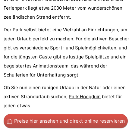
Ferienpark
liegt etwa 2000 Meter vom wunderschönen
Rundfahrten
-
zeeländischen
Strand
entfernt.
Spielplätze
-
Der Park selbst bietet eine Vielzahl an Einrichtungen, um
Indoor-
-
jeden Urlaub perfekt zu machen. Für die aktiven Besucher
gibt es verschiedene Sport- und Spielmöglichkeiten, und
Spielplätze
Bowling
-
für die jüngsten Gäste gibt es lustige Spielplätze und ein
Minigolfplätze
Wellness-
begeistertes Animationsteam, das während der
Schulferien für Unterhaltung sorgt.
Zentren
Dörfer
Ob Sie nun einen ruhigen Urlaub in der Natur oder einen
&
Natur
aktiven Strandurlaub suchen,
Park Hoogduin
bietet für
Städte
Sport
jeden etwas.
-
Preise hier ansehen
und direkt online reservieren
Schwimmbader
-