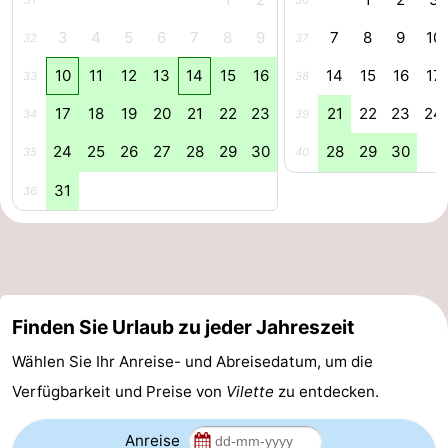
31
36
Domburg
-
3
4
5
6
7
8
9
7
8
9
10
32
37
10
11
12
13
14
15
16
14
15
16
17
33
38
Zoutelande
-
17
18
19
20
21
22
23
21
22
23
24
34
39
Vlissingen
-
24
25
26
27
28
29
30
28
29
30
35
40
Middelburg
Zeeuws-
31
36
Vlaanderen
-
Nieuwvliet
-
Breskens
-
Finden Sie Urlaub zu jeder Jahreszeit
Sluis
-
Wählen Sie Ihr Anreise- und Abreisedatum, um die
Verfügbarkeit und Preise von
Vilette
zu entdecken.
Cadzand-
-
Dorp
Retranchement
-
Anreise