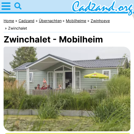
Home
Cadzand
Home
Cadzand
Übernachten
Mobilheime
Zwinhoeve
Zwinchalet
Tipps
Zwinchalet - Mobilheim
Für
kindern
Übernachten
Appartements
Campingplätze
Ferienhäuser
-
Bad
-