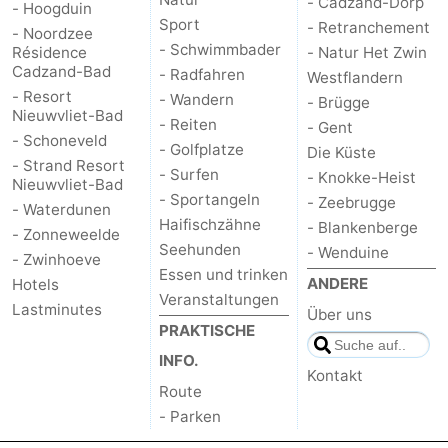
- Cadzand-Dorp
- Hoogduin
Sport
- Retranchement
- Noordzee
- Schwimmbader
Résidence
- Natur Het Zwin
Cadzand-Bad
- Radfahren
Westflandern
- Resort
- Wandern
- Brügge
Nieuwvliet-Bad
- Reiten
- Gent
- Schoneveld
- Golfplatze
Die Küste
- Strand Resort
- Surfen
- Knokke-Heist
Nieuwvliet-Bad
- Sportangeln
- Zeebrugge
- Waterdunen
Haifischzähne
- Blankenberge
- Zonneweelde
Seehunden
- Wenduine
- Zwinhoeve
Essen und trinken
ANDERE
Hotels
Veranstaltungen
Lastminutes
Über uns
PRAKTISCHE
INFO.
Kontakt
Route
- Parken