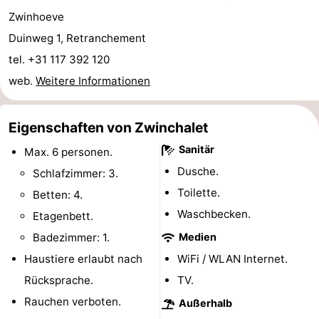
Zwinhoeve
Bad
Zwinhoeve
Hotels
Duinweg 1, Retranchement
Lastminutes
tel. +31 117 392 120
web.
Weitere Informationen
Strand
Sehen
Eigenschaften von Zwinchalet
&
-
Sanitär
Max. 6 personen.
Dusche.
Schlafzimmer: 3.
tun
Museen
-
Toilette.
Betten: 4.
Denkmäler
-
Waschbecken.
Etagenbett.
Badezimmer: 1.
Medien
Mühlen
-
Haustiere erlaubt nach
WiFi / WLAN Internet.
Aussichtspunkte
Attraktionen
Rücksprache.
TV.
Rauchen verboten.
Außerhalb
-