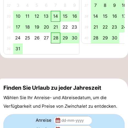
3
4
5
6
7
8
9
7
8
9
10
32
37
Radfahren
-
10
11
12
13
14
15
16
14
15
16
17
33
38
Wandern
-
17
18
19
20
21
22
23
21
22
23
24
34
39
Reiten
-
24
25
26
27
28
29
30
28
29
30
35
40
Golfplatze
-
31
36
Surfen
-
Sportangeln
Haifischzähne
Seehunden
Finden Sie Urlaub zu jeder Jahreszeit
Wählen Sie Ihr Anreise- und Abreisedatum, um die
Essen
Verfügbarkeit und Preise von
Zwinchalet
zu entdecken.
und
Veranstaltungen
Anreise
trinken
Praktisch