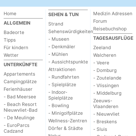
Home
Medizin Adressen
SEHEN & TUN
Forum
ALLGEMEIN
Strand
Reisebuchshop
Sehenswürdigkeiten
Badeorte
TAGESAUSFLÜGE
- Museen
Tipps
- Denkmäler
Für kindern
Zeeland
- Mühlen
Wetter
Walcheren
- Aussichtspunkte
- Veere
UNTERKÜNFTE
Attraktionen
- Domburg
Appartements
- Rundfahrten
- Zoutelande
Campingplätze
- Spielplätze
- Vlissingen
Ferienhäuser
- Indoor-
- Middelburg
- Bad Meersee
Spielplätze
Zeeuws-
- Beach Resort
- Bowling
Vlaanderen
Nieuwvliet-Bad
- Minigolfplätze
- Nieuwvliet
- De Meulinge
Wellness-Zentren
- Breskens
- EuroParcs
Dörfer & Städte
- Sluis
Cadzand
Natur