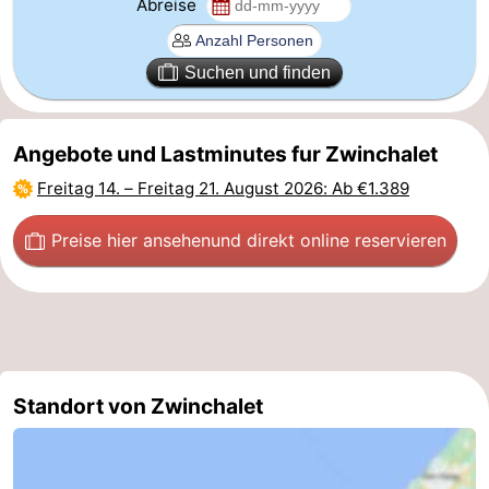
Abreise
Forum
Suchen und finden
Route
-
Angebote und Lastminutes fur Zwinchalet
Parken
Reisebuchshop
Freitag 14.
–
Freitag 21. August 2026
: Ab €1.389
Medizin
Preise hier ansehen
und direkt online reservieren
Adressen
Region
Zeeland
Walcheren
Standort von Zwinchalet
-
Veere
-