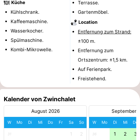
Küche
Terrasse.
Rundfahrten
-
Kühlschrank.
Gartenmöbel.
Kaffeemaschine.
Location
Spielplätze
-
Wasserkocher.
Entfernung zum Strand:
Indoor-
-
Spülmaschine.
±100 m.
Kombi-Mikrowelle.
Entfernung zum
Spielplätze
Bowling
-
Ortszentrum: ±1,5 km.
Minigolfplätze
Wellness-
Auf Ferienpark.
Freistehend.
Zentren
Dörfer
&
Natur
Kalender von Zwinchalet
Städte
Sport
August 2026
September 
-
W
Mo
Di
Mi
Do
Fr
Sa
So
W
Mo
Di
Mi
Do
1
2
1
2
3
31
36
Schwimmbader
-