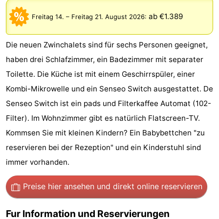
Meersee
Beach
-
ab €1.389
Freitag 14.
–
Freitag 21. August 2026
:
Resort
De
-
Die neuen Zwinchalets sind für sechs Personen geeignet,
Nieuwvliet-
Meulinge
EuroParcs
-
haben drei Schlafzimmer, ein Badezimmer mit separater
Toilette. Die Küche ist mit einem Geschirrspüler, einer
Bad
Cadzand
Hoogduin
-
Kombi-Mikrowelle und ein Senseo Switch ausgestattet. De
Noordzee
-
Senseo Switch ist ein pads und Filterkaffee Automat (102-
Filter). Im Wohnzimmer gibt es natürlich Flatscreen-TV.
Résidence
Resort
-
Kommsen Sie mit kleinen Kindern? Ein Babybettchen "zu
Cadzand-
Nieuwvliet-
Schoneveld
-
reservieren bei der Rezeption" und ein Kinderstuhl sind
immer vorhanden.
Bad
Bad
Strand
-
Preise hier ansehen
und direkt online reservieren
Resort
Waterdunen
-
Nieuwvliet-
Zonneweelde
-
Fur Information und Reservierungen