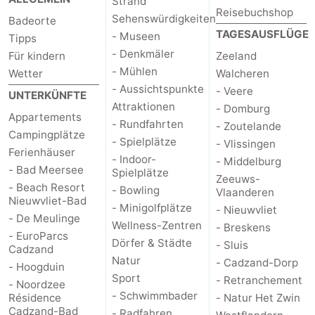
Strand
Reisebuchshop
Sehenswürdigkeiten
Badeorte
TAGESAUSFLÜGE
- Museen
Tipps
- Denkmäler
Für kindern
Zeeland
- Mühlen
Wetter
Walcheren
- Aussichtspunkte
- Veere
UNTERKÜNFTE
Attraktionen
- Domburg
Appartements
- Rundfahrten
- Zoutelande
Campingplätze
- Spielplätze
- Vlissingen
Ferienhäuser
- Indoor-
- Middelburg
- Bad Meersee
Spielplätze
Zeeuws-
- Beach Resort
- Bowling
Vlaanderen
Nieuwvliet-Bad
- Minigolfplätze
- Nieuwvliet
- De Meulinge
Wellness-Zentren
- Breskens
- EuroParcs
Dörfer & Städte
- Sluis
Cadzand
Natur
- Cadzand-Dorp
- Hoogduin
Sport
- Retranchement
- Noordzee
- Schwimmbader
Résidence
- Natur Het Zwin
Cadzand-Bad
- Radfahren