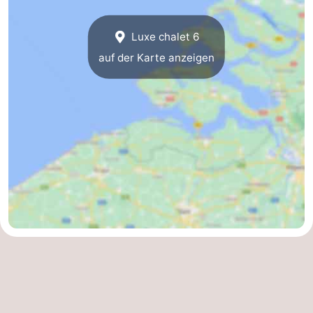
Domburg
-
Luxe chalet 6
Zoutelande
-
auf der Karte anzeigen
Vlissingen
-
Middelburg
Zeeuws-
Vlaanderen
-
Nieuwvliet
-
Breskens
-
Sluis
-
Cadzand-
-
Dorp
Retranchement
-