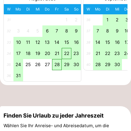
Radfahren
-
W
Mo
Di
Mi
Do
Fr
Sa
So
W
Mo
Di
Mi
Do
1
2
1
2
3
31
36
Wandern
-
3
4
5
6
7
8
9
7
8
9
10
32
37
Reiten
-
10
11
12
13
14
15
16
14
15
16
17
33
38
Golfplatze
-
17
18
19
20
21
22
23
21
22
23
24
34
39
Surfen
-
24
25
26
27
28
29
30
28
29
30
35
40
Sportangeln
Haifischzähne
31
36
Seehunden
Essen
und
Veranstaltungen
Finden Sie Urlaub zu jeder Jahreszeit
Wählen Sie Ihr Anreise- und Abreisedatum, um die
trinken
Praktisch