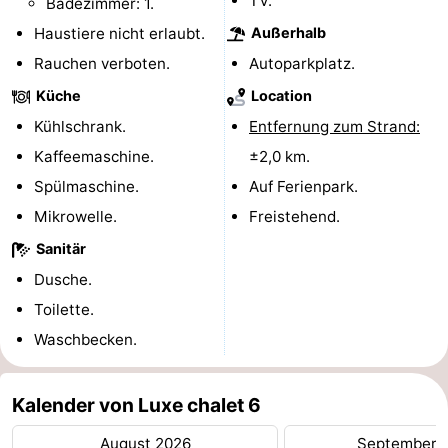
TV.
Badezimmer: 1.
Rundfahrten
-
Haustiere nicht erlaubt.
Außerhalb
Rauchen verboten.
Autoparkplatz.
Spielplätze
-
Küche
Location
Indoor-
-
Kühlschrank.
Entfernung zum Strand:
Kaffeemaschine.
±2,0 km.
Spielplätze
Bowling
-
Spülmaschine.
Auf Ferienpark.
Minigolfplätze
Wellness-
Mikrowelle.
Freistehend.
Sanitär
Zentren
Dörfer
Dusche.
&
Natur
Toilette.
Waschbecken.
Städte
Sport
-
Kalender von Luxe chalet 6
Schwimmbader
-
August 2026
September 