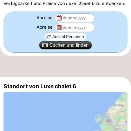
Verfügbarkeit und Preise von
Luxe chalet 6
zu entdecken.
Forum
Anreise
Route
Abreise
-
Suchen und finden
Parken
Reisebuchshop
Medizin
Adressen
Region
Standort von Luxe chalet 6
Zeeland
Walcheren
-
Veere
-