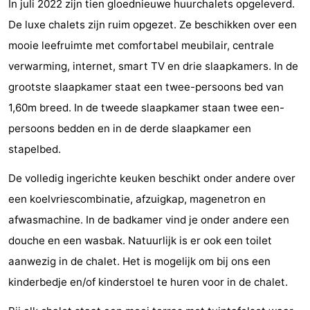
In juli 2022 zijn tien gloednieuwe huurchalets opgeleverd.
Meersee
Beach
-
De luxe chalets zijn ruim opgezet. Ze beschikken over een
mooie leefruimte met comfortabel meubilair, centrale
Resort
De
-
verwarming, internet, smart TV en drie slaapkamers. In de
Nieuwvliet-
Meulinge
EuroParcs
-
grootste slaapkamer staat een twee-persoons bed van
1,60m breed. In de tweede slaapkamer staan twee een-
Bad
Cadzand
Hoogduin
-
persoons bedden en in de derde slaapkamer een
Noordzee
-
stapelbed.
Résidence
Resort
-
De volledig ingerichte keuken beschikt onder andere over
een koelvriescombinatie, afzuigkap, magenetron en
Cadzand-
Nieuwvliet-
Schoneveld
-
afwasmachine. In de badkamer vind je onder andere een
Bad
Bad
Strand
-
douche en een wasbak. Natuurlijk is er ook een toilet
aanwezig in de chalet. Het is mogelijk om bij ons een
Resort
Waterdunen
-
kinderbedje en/of kinderstoel te huren voor in de chalet.
Nieuwvliet-
Zonneweelde
-