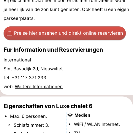
Bij elk chalet staat een mooi terras met tuintafelset waar
Bad
Zwinhoeve
Hotels
je heerlijk van de zon kunt genieten. Ook heeft u een eigen
parkeerplaats.
Lastminutes
Preise hier ansehen
und direkt online reservieren
Strand
Sehen
Fur Information und Reservierungen
International
&
-
Sint Bavodijk 2d, Nieuwvliet
tun
Museen
-
tel. +31 117 371 233
web.
Weitere Informationen
Denkmäler
-
Mühlen
-
Eigenschaften von Luxe chalet 6
Aussichtspunkte
Attraktionen
Medien
Max. 6 personen.
WiFi / WLAN Internet.
Schlafzimmer: 3.
-