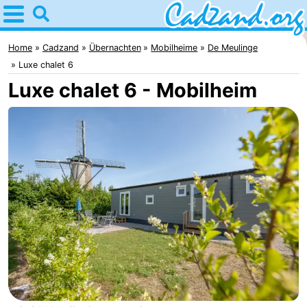
Home
Cadzand
Home
Cadzand
Übernachten
Mobilheime
De Meulinge
Luxe chalet 6
Tipps
Luxe chalet 6 - Mobilheim
Für
kindern
Übernachten
Appartements
Campingplätze
Ferienhäuser
-
Bad
-