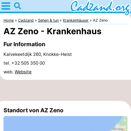
Home
Cadzand
Home
Cadzand
Sehen & tun
Krankenhäuser
AZ Zeno
AZ Zeno - Krankenhaus
Tipps
Fur Information
Für
Kalvekeetdijk 260, Knokke-Heist
kindern
Übernachten
tel. +32 505 350 00
web.
Website
Appartements
Campingplätze
Ferienhäuser
Standort von AZ Zeno
-
Bad
-