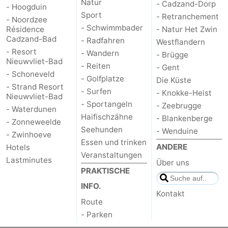
Natur
- Cadzand-Dorp
- Hoogduin
Sport
Radfahren
-
- Retranchement
- Noordzee
- Schwimmbader
Résidence
- Natur Het Zwin
Wandern
-
Cadzand-Bad
- Radfahren
Westflandern
- Resort
- Wandern
- Brügge
Nieuwvliet-Bad
Reiten
-
- Reiten
- Gent
- Schoneveld
- Golfplatze
Die Küste
Golfplatze
-
- Strand Resort
- Surfen
- Knokke-Heist
Nieuwvliet-Bad
- Sportangeln
- Zeebrugge
Surfen
-
- Waterdunen
Haifischzähne
- Blankenberge
- Zonneweelde
Seehunden
Sportangeln
Haifischzähne
- Wenduine
- Zwinhoeve
Essen und trinken
ANDERE
Hotels
Seehunden
Veranstaltungen
Lastminutes
Über uns
PRAKTISCHE
Essen
INFO.
Kontakt
und
Veranstaltungen
Route
- Parken
trinken
Praktisch