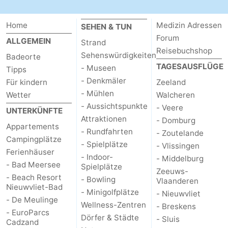
Rundfahrten
-
Home
Medizin Adressen
SEHEN & TUN
Spielplätze
-
Forum
ALLGEMEIN
Strand
Reisebuchshop
Sehenswürdigkeiten
Badeorte
Indoor-
-
TAGESAUSFLÜGE
- Museen
Tipps
- Denkmäler
Für kindern
Zeeland
Spielplätze
Bowling
-
- Mühlen
Wetter
Walcheren
Minigolfplätze
Wellness-
- Aussichtspunkte
- Veere
UNTERKÜNFTE
Attraktionen
- Domburg
Appartements
Zentren
Dörfer
- Rundfahrten
- Zoutelande
Campingplätze
- Spielplätze
- Vlissingen
Ferienhäuser
&
Natur
- Indoor-
- Middelburg
- Bad Meersee
Spielplätze
Zeeuws-
Städte
Sport
- Beach Resort
- Bowling
Vlaanderen
Nieuwvliet-Bad
- Minigolfplätze
- Nieuwvliet
-
- De Meulinge
Wellness-Zentren
- Breskens
- EuroParcs
Dörfer & Städte
- Sluis
Schwimmbader
-
Cadzand