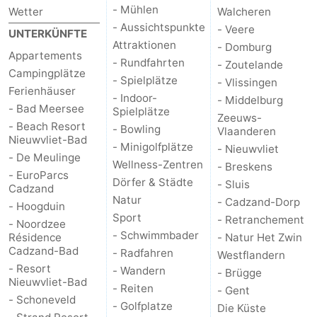
- Mühlen
Wetter
Walcheren
- Aussichtspunkte
- Veere
UNTERKÜNFTE
Attraktionen
- Domburg
Appartements
- Rundfahrten
- Zoutelande
Campingplätze
- Spielplätze
- Vlissingen
Ferienhäuser
- Indoor-
- Middelburg
- Bad Meersee
Spielplätze
Zeeuws-
- Beach Resort
- Bowling
Vlaanderen
Nieuwvliet-Bad
- Minigolfplätze
- Nieuwvliet
- De Meulinge
Wellness-Zentren
- Breskens
- EuroParcs
Dörfer & Städte
- Sluis
Cadzand
Natur
- Cadzand-Dorp
- Hoogduin
Sport
- Retranchement
- Noordzee
- Schwimmbader
Résidence
- Natur Het Zwin
Cadzand-Bad
- Radfahren
Westflandern
- Resort
- Wandern
- Brügge
Nieuwvliet-Bad
- Reiten
- Gent
- Schoneveld
- Golfplatze
Die Küste