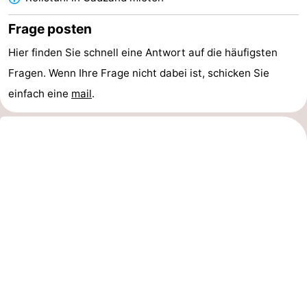
Radfahren
-
Frage posten
Wandern
-
Hier finden Sie schnell eine Antwort auf die häufigsten
Fragen. Wenn Ihre Frage nicht dabei ist, schicken Sie
Reiten
-
einfach eine
mail
.
Golfplatze
-
Surfen
-
Sportangeln
Haifischzähne
Seehunden
Essen
und
Veranstaltungen
trinken
Praktisch