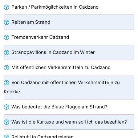
Parken / Parkmöglichkeiten in Cadzand
Rundfahrten
-
Reiten am Strand
Spielplätze
-
Indoor-
-
Fremdenverkehr Cadzand
Spielplätze
Bowling
-
Strandpavillons in Cadzand im Winter
Minigolfplätze
Wellness-
Mit öffentlichen Verkehrsmitteln zu Cadzand
Zentren
Dörfer
Von Cadzand mit öffentlichen Verkehrsmitteln zu
Knokke
&
Natur
Städte
Sport
Was bedeutet die Blaue Flagge am Strand?
-
Was ist die Kurtaxe und wann soll ich das bezahlen?
Schwimmbader
-
Rollstuhl in Cadzand mieten