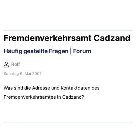
Meersee
Beach
-
Resort
De
-
Nieuwvliet-
Meulinge
EuroParcs
-
Fremdenverkehrsamt Cadzand
Bad
Cadzand
Hoogduin
-
Häufig gestellte Fragen | Forum
Noordzee
-
Rolf
Sonntag 6. Mai 2007
Résidence
Resort
-
Was sind die Adresse und Kontaktdaten des
Cadzand-
Nieuwvliet-
Schoneveld
-
Fremdenverkehrsamtes in
Cadzand
?
Bad
Bad
Strand
-
Resort
Waterdunen
-
Nieuwvliet-
Zonneweelde
-