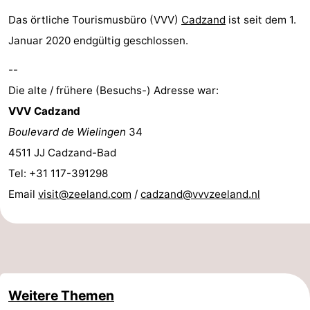
Bad
Zwinhoeve
Hotels
Das örtliche Tourismusbüro (VVV)
Cadzand
ist seit dem 1.
Januar 2020 endgültig geschlossen.
Lastminutes
--
Strand
Die alte / frühere (Besuchs-) Adresse war:
VVV Cadzand
Sehen
Boulevard de Wielingen
34
&
-
4511 JJ Cadzand-Bad
Tel: +31 117-391298
tun
Museen
-
Email
visit@zeeland.com
/
cadzand@vvvzeeland.nl
Denkmäler
-
Mühlen
-
Aussichtspunkte
Attraktionen
Weitere Themen
-