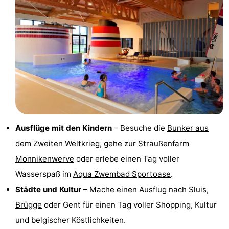
Domburg
-
Zoutelande
-
Vlissingen
-
Middelburg
Zeeuws-
Vlaanderen
-
Ausflüge mit den Kindern
– Besuche die
Bunker aus
Nieuwvliet
-
dem Zweiten Weltkrieg
, gehe zur
Straußenfarm
Breskens
-
Monnikenwerve
oder erlebe einen Tag voller
Wasserspaß im
Aqua Zwembad Sportoase
.
Sluis
-
Städte und Kultur
– Mache einen Ausflug nach
Sluis
,
Cadzand-
-
Brügge
oder Gent für einen Tag voller Shopping, Kultur
und belgischer Köstlichkeiten.
Dorp
Retranchement
-