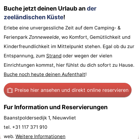
Buche jetzt deinen Urlaub an
der
Natur
Westflandern
zeeländischen Küste
!
Het
-
Erlebe eine unvergessliche Zeit auf dem Camping- &
Ferienpark
Zonneweelde
, wo Komfort, Gemütlichkeit und
Zwin
Brügge
-
Kinderfreundlichkeit im Mittelpunkt stehen. Egal ob du zur
Gent
Die
Entspannung, zum
Strand
oder wegen der vielen
Einrichtungen kommst, hier fühlst du dich sofort zu Hause.
Küste
-
Buche noch heute deinen Aufenthalt
!
Knokke-
-
Preise hier ansehen
und direkt online reservieren
Heist
Zeebrugge
-
Fur Information und Reservierungen
Blankenberge
-
Baanstpoldersedijk 1, Nieuwvliet
Wenduine
Wetter
tel. +31 117 371 910
web.
Weitere Informationen
Kontakt