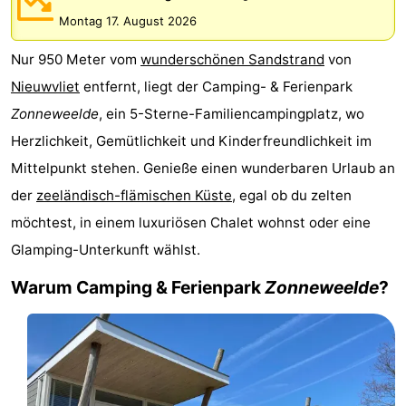
Meersee
Beach
-
Montag 17. August 2026
Nur 950 Meter vom
wunderschönen Sandstrand
von
Resort
De
-
Nieuwvliet
entfernt, liegt der Camping- & Ferienpark
Nieuwvliet-
Meulinge
EuroParcs
-
Zonneweelde
, ein 5-Sterne-Familiencampingplatz, wo
Herzlichkeit, Gemütlichkeit und Kinderfreundlichkeit im
Bad
Cadzand
Hoogduin
-
Mittelpunkt stehen. Genieße einen wunderbaren Urlaub an
Noordzee
-
der
zeeländisch-flämischen Küste
, egal ob du zelten
möchtest, in einem luxuriösen Chalet wohnst oder eine
Résidence
Resort
-
Glamping-Unterkunft wählst.
Cadzand-
Nieuwvliet-
Schoneveld
-
Warum Camping & Ferienpark
Zonneweelde
?
Bad
Bad
Strand
-
Resort
Waterdunen
-
Nieuwvliet-
Zonneweelde
-