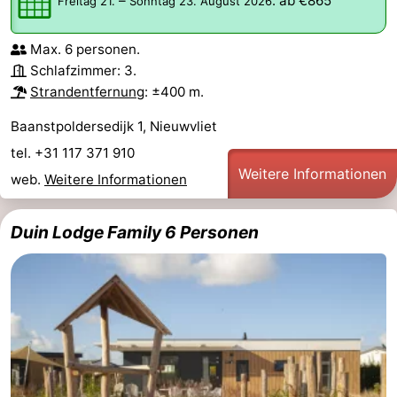
–
:
ab €865
Freitag 21.
Sonntag 23. August 2026
Max. 6 personen.
Schlafzimmer: 3.
Strandentfernung
: ±400 m.
Baanstpoldersedijk 1, Nieuwvliet
tel. +31 117 371 910
Weitere Informationen
web.
Weitere Informationen
Duin Lodge Family 6 Personen