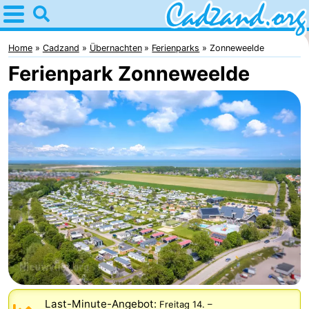
Home
Cadzand
Home
Cadzand
Übernachten
Ferienparks
Zonneweelde
Ferienpark Zonneweelde
Tipps
Für
kindern
Übernachten
Appartements
Campingplätze
Ferienhäuser
-
Bad
-
Last-Minute-Angebot:
Freitag 14.
–