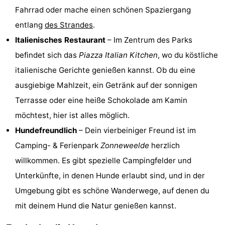
Fahrrad oder mache einen schönen Spaziergang
Radfahren
-
entlang
des Strandes
.
Wandern
-
Italienisches Restaurant
– Im Zentrum des Parks
befindet sich das
Piazza Italian Kitchen
, wo du köstliche
Reiten
-
italienische Gerichte genießen kannst. Ob du eine
Golfplatze
-
ausgiebige Mahlzeit, ein Getränk auf der sonnigen
Terrasse oder eine heiße Schokolade am Kamin
Surfen
-
möchtest, hier ist alles möglich.
Sportangeln
Haifischzähne
Hundefreundlich
– Dein vierbeiniger Freund ist im
Camping- & Ferienpark
Zonneweelde
herzlich
Seehunden
willkommen. Es gibt spezielle Campingfelder und
Essen
Unterkünfte, in denen Hunde erlaubt sind, und in der
Umgebung gibt es schöne Wanderwege, auf denen du
und
Veranstaltungen
mit deinem Hund die Natur genießen kannst.
trinken
Praktisch