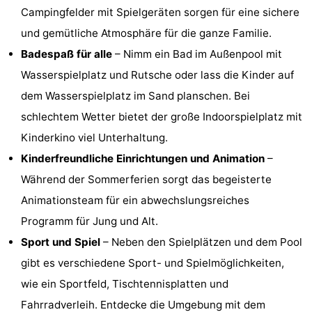
Campingfelder mit Spielgeräten sorgen für eine sichere
Rundfahrten
-
und gemütliche Atmosphäre für die ganze Familie.
Spielplätze
-
Badespaß für alle
– Nimm ein Bad im Außenpool mit
Wasserspielplatz und Rutsche oder lass die Kinder auf
Indoor-
-
dem Wasserspielplatz im Sand planschen. Bei
Spielplätze
Bowling
-
schlechtem Wetter bietet der große Indoorspielplatz mit
Kinderkino viel Unterhaltung.
Minigolfplätze
Wellness-
Kinderfreundliche Einrichtungen und Animation
–
Zentren
Dörfer
Während der Sommerferien sorgt das begeisterte
Animationsteam für ein abwechslungsreiches
&
Natur
Programm für Jung und Alt.
Städte
Sport
Sport und Spiel
– Neben den Spielplätzen und dem Pool
gibt es verschiedene Sport- und Spielmöglichkeiten,
-
wie ein Sportfeld, Tischtennisplatten und
Schwimmbader
-
Fahrradverleih. Entdecke die Umgebung mit dem