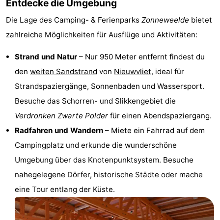
Entdecke die Umgebung
Forum
Die Lage des Camping- & Ferienparks
Zonneweelde
bietet
zahlreiche Möglichkeiten für Ausflüge und Aktivitäten:
Route
Strand und Natur
– Nur 950 Meter entfernt findest du
-
den
weiten Sandstrand
von
Nieuwvliet
, ideal für
Parken
Reisebuchshop
Strandspaziergänge, Sonnenbaden und Wassersport.
Besuche das Schorren- und Slikkengebiet die
Medizin
Verdronken Zwarte Polder
für einen Abendspaziergang.
Adressen
Region
Radfahren und Wandern
– Miete ein Fahrrad auf dem
Campingplatz und erkunde die wunderschöne
Zeeland
Umgebung über das Knotenpunktsystem. Besuche
Walcheren
nahegelegene Dörfer, historische Städte oder mache
eine Tour entlang der Küste.
-
Veere
-