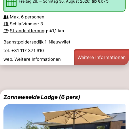
–
:
ab €675
Freitag 28.
Sonntag 30. August 2026
Max. 6 personen.
Schlafzimmer: 3.
Strandentfernung
: ±1,1 km.
Baanstpoldersedijk 1, Nieuwvliet
tel. +31 117 371 910
Weitere Informationen
web.
Weitere Informationen
Zonneweelde Lodge (6 pers)