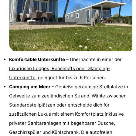
Bad
Zwinhoeve
Hotels
Lastminutes
Strand
Sehen
Komfortable Unterkünfte
– Übernachte in einer der
&
-
luxuriösen Lodges, Beachlofts oder Glamping-
tun
Museen
-
Unterkünfte
, geeignet für bis zu 6 Personen.
Camping am Meer
– Genieße
geräumige Stellplätze
in
Denkmäler
-
Gehweite zum
zeeländischen Strand
. Wähle zwischen
Mühlen
-
Standardstellplätzen oder entscheide dich für
zusätzlichen Luxus mit einem Komfortplatz inklusive
Aussichtspunkte
Attraktionen
privater Sanitäranlagen mit begehbarer Dusche,
-
Geschirrspüler und Kühlschrank. Die autofreien