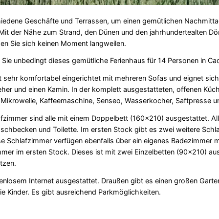
iedene Geschäfte und Terrassen, um einen gemütlichen Nachmitta
 Mit der Nähe zum Strand, den Dünen und den jahrhundertealten Dö
en Sie sich keinen Moment langweilen.
ten Sie unbedingt dieses gemütliche Ferienhaus für 14 Personen in C
ehr komfortabel eingerichtet mit mehreren Sofas und eignet sich
her und einen Kamin. In der komplett ausgestatteten, offenen Küch
, Mikrowelle, Kaffeemaschine, Senseo, Wasserkocher, Saftpresse u
zimmer sind alle mit einem Doppelbett (160x210) ausgestattet. All
hbecken und Toilette. Im ersten Stock gibt es zwei weitere Schl
se Schlafzimmer verfügen ebenfalls über ein eigenes Badezimmer m
mer im ersten Stock. Dieses ist mit zwei Einzelbetten (90x210) aus
tzen.
tenlosem Internet ausgestattet. Draußen gibt es einen großen Garte
die Kinder. Es gibt ausreichend Parkmöglichkeiten.