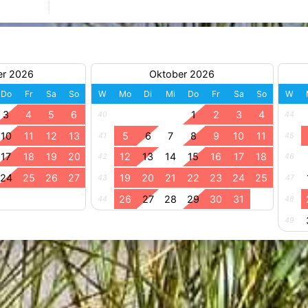
er 2026
Oktober 2026
Do
Fr
Sa
So
W
Mo
Di
Mi
Do
Fr
Sa
So
W
3
4
5
6
1
2
3
4
40
44
10
11
12
13
5
6
7
8
9
10
11
41
45
17
18
19
20
12
13
14
15
16
17
18
42
46
24
25
26
27
19
20
21
22
23
24
25
43
47
26
27
28
29
30
31
44
48
49