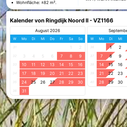
Wohnfläche: ±82 m².
Kalender von Ringdijk Noord II - VZ1166
August 2026
Septemb
W
Mo
Di
Mi
Do
Fr
Sa
So
W
Mo
Di
Mi
1
2
1
2
31
36
3
4
5
6
7
8
9
7
8
9
32
37
10
11
12
13
14
15
16
14
15
16
33
38
17
18
19
20
21
22
23
21
22
23
34
39
24
25
26
27
28
29
30
28
29
30
35
40
31
36