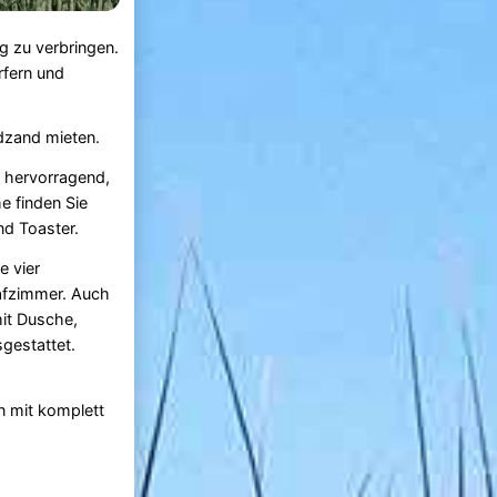
g zu verbringen.
rfern und
adzand mieten.
 hervorragend,
e finden Sie
nd Toaster.
e vier
afzimmer. Auch
it Dusche,
gestattet.
n mit komplett