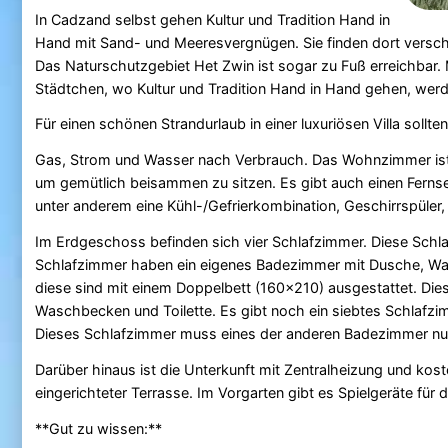
In Cadzand selbst gehen Kultur und Tradition Hand in
Hand mit Sand- und Meeresvergnügen. Sie finden dort versch
Das Naturschutzgebiet Het Zwin ist sogar zu Fuß erreichbar.
Städtchen, wo Kultur und Tradition Hand in Hand gehen, werd
Für einen schönen Strandurlaub in einer luxuriösen Villa soll
Gas, Strom und Wasser nach Verbrauch. Das Wohnzimmer ist s
um gemütlich beisammen zu sitzen. Es gibt auch einen Fernse
unter anderem eine Kühl-/Gefrierkombination, Geschirrspüler
Im Erdgeschoss befinden sich vier Schlafzimmer. Diese Schlaf
Schlafzimmer haben ein eigenes Badezimmer mit Dusche, Wasc
diese sind mit einem Doppelbett (160x210) ausgestattet. Die
Waschbecken und Toilette. Es gibt noch ein siebtes Schlafzim
Dieses Schlafzimmer muss eines der anderen Badezimmer nu
Darüber hinaus ist die Unterkunft mit Zentralheizung und kos
eingerichteter Terrasse. Im Vorgarten gibt es Spielgeräte für 
**Gut zu wissen:**