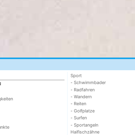
Sport
- Schwimmbader
N
- Radfahren
- Wandern
keiten
- Reiten
- Golfplatze
- Surfen
- Sportangeln
unkte
Haifischzähne