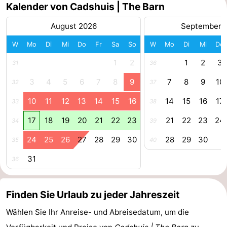
Kalender von Cadshuis | The Barn
Radfahren
-
August 2026
September 
Wandern
-
W
Mo
Di
Mi
Do
Fr
Sa
So
W
Mo
Di
Mi
Do
Reiten
-
1
2
1
2
3
31
36
3
4
5
6
7
8
9
7
8
9
10
32
37
Golfplatze
-
10
11
12
13
14
15
16
14
15
16
17
33
38
Surfen
-
17
18
19
20
21
22
23
21
22
23
24
34
39
Sportangeln
Haifischzähne
24
25
26
27
28
29
30
28
29
30
35
40
Seehunden
31
36
Essen
Finden Sie Urlaub zu jeder Jahreszeit
und
Veranstaltungen
Wählen Sie Ihr Anreise- und Abreisedatum, um die
trinken
Praktisch