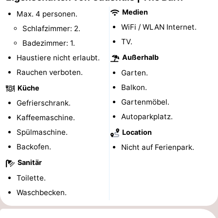
Medien
Rundfahrten
-
Max. 4 personen.
WiFi / WLAN Internet.
Schlafzimmer: 2.
Spielplätze
-
TV.
Badezimmer: 1.
Indoor-
-
Haustiere nicht erlaubt.
Außerhalb
Rauchen verboten.
Garten.
Spielplätze
Bowling
-
Balkon.
Küche
Minigolfplätze
Wellness-
Gartenmöbel.
Gefrierschrank.
Autoparkplatz.
Kaffeemaschine.
Zentren
Dörfer
Spülmaschine.
Location
&
Natur
Backofen.
Nicht auf Ferienpark.
Sanitär
Städte
Sport
Toilette.
-
Waschbecken.
Schwimmbader
-