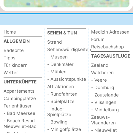
Natur
Westflandern
Het
-
Home
Medizin Adressen
SEHEN & TUN
Zwin
Brügge
-
Forum
ALLGEMEIN
Strand
Reisebuchshop
Sehenswürdigkeiten
Badeorte
Gent
Die
TAGESAUSFLÜGE
- Museen
Tipps
Küste
-
- Denkmäler
Für kindern
Zeeland
- Mühlen
Wetter
Walcheren
Knokke-
-
- Aussichtspunkte
- Veere
UNTERKÜNFTE
Attraktionen
- Domburg
Heist
Zeebrugge
-
Appartements
- Rundfahrten
- Zoutelande
Campingplätze
- Spielplätze
- Vlissingen
Blankenberge
-
Ferienhäuser
- Indoor-
- Middelburg
- Bad Meersee
Spielplätze
Zeeuws-
Wenduine
Wetter
- Beach Resort
- Bowling
Vlaanderen
Nieuwvliet-Bad
- Minigolfplätze
- Nieuwvliet
Kontakt