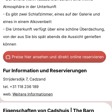
Bad
Zwinhoeve
Hotels
Atmosphäre in der Unterkunft
- Es gibt zwei Schlafzimmer, eines auf der Galerie und
Lastminutes
eines in einem Alkovenbett
Strand
- Die Unterkunft verfügt über eine schöne Überdachung,
von der aus Sie bis spät abends die Aussicht genießen
Sehen
können
&
-
Preise hier ansehen
und direkt online reservieren
tun
Museen
-
Fur Information und Reservierungen
Denkmäler
-
Strijdersdijk 7, Cadzand
Mühlen
-
tel. +31 118 236 189
web.
Weitere Informationen
Aussichtspunkte
Attraktionen
-
Eigenschaften von Cadshuis | The Barn