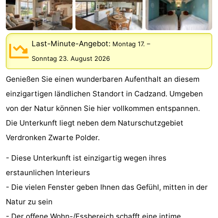
Meersee
Beach
-
Resort
De
-
Last-Minute-Angebot:
Montag 17.
–
Nieuwvliet-
Meulinge
EuroParcs
-
Sonntag 23. August 2026
Bad
Cadzand
Hoogduin
-
Genießen Sie einen wunderbaren Aufenthalt an diesem
einzigartigen ländlichen Standort in Cadzand. Umgeben
Noordzee
-
von der Natur können Sie hier vollkommen entspannen.
Résidence
Resort
-
Die Unterkunft liegt neben dem Naturschutzgebiet
Verdronken Zwarte Polder.
Cadzand-
Nieuwvliet-
Schoneveld
-
- Diese Unterkunft ist einzigartig wegen ihres
Bad
Bad
Strand
-
erstaunlichen Interieurs
Resort
Waterdunen
-
- Die vielen Fenster geben Ihnen das Gefühl, mitten in der
Natur zu sein
Nieuwvliet-
Zonneweelde
-
- Der offene Wohn-/Essbereich schafft eine intime