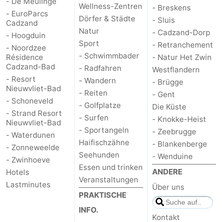
- De Meulinge
Wellness-Zentren
- Breskens
- EuroParcs
Dörfer & Städte
- Sluis
Cadzand
Natur
- Cadzand-Dorp
- Hoogduin
Sport
- Retranchement
- Noordzee
- Schwimmbader
Résidence
- Natur Het Zwin
Cadzand-Bad
- Radfahren
Westflandern
- Resort
- Wandern
- Brügge
Nieuwvliet-Bad
- Reiten
- Gent
- Schoneveld
- Golfplatze
Die Küste
- Strand Resort
- Surfen
- Knokke-Heist
Nieuwvliet-Bad
- Sportangeln
- Zeebrugge
- Waterdunen
Haifischzähne
- Blankenberge
- Zonneweelde
Seehunden
- Wenduine
- Zwinhoeve
Essen und trinken
ANDERE
Hotels
Veranstaltungen
Lastminutes
Über uns
PRAKTISCHE
INFO.
Kontakt