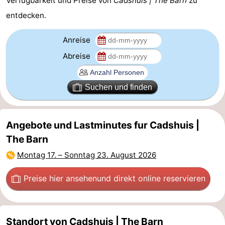
Verfügbarkeit und Preise von
Cadshuis | The Barn
zu
entdecken.
Forum
Route
Anreise
Abreise
-
Parken
Reisebuchshop
Suchen und finden
Medizin
Angebote und Lastminutes fur Cadshuis |
Adressen
Region
The Barn
Zeeland
Montag 17.
–
Sonntag 23. August 2026
Walcheren
Preise hier ansehen
und direkt online reservieren
-
Veere
-
Standort von Cadshuis | The Barn