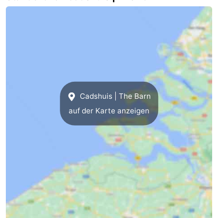
Domburg
-
Zoutelande
-
Vlissingen
-
Middelburg
Zeeuws-
Cadshuis | The Barn
Vlaanderen
-
auf der Karte anzeigen
Nieuwvliet
-
Breskens
-
Sluis
-
Cadzand-
-
Dorp
Retranchement
-