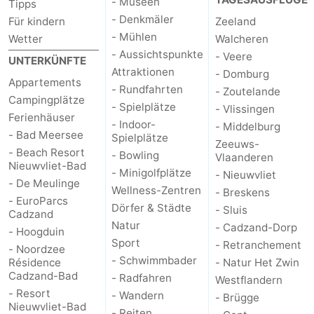
- Museen
Tipps
- Denkmäler
Für kindern
Zeeland
Natur
Westflandern
- Mühlen
Wetter
Walcheren
- Aussichtspunkte
- Veere
Het
-
UNTERKÜNFTE
Attraktionen
- Domburg
Appartements
Zwin
Brügge
-
- Rundfahrten
- Zoutelande
Campingplätze
- Spielplätze
- Vlissingen
Ferienhäuser
Gent
Die
- Indoor-
- Middelburg
- Bad Meersee
Spielplätze
Zeeuws-
Küste
-
- Beach Resort
- Bowling
Vlaanderen
Nieuwvliet-Bad
- Minigolfplätze
- Nieuwvliet
Knokke-
-
- De Meulinge
Wellness-Zentren
- Breskens
- EuroParcs
Dörfer & Städte
- Sluis
Cadzand
Heist
Zeebrugge
-
Natur
- Cadzand-Dorp
- Hoogduin
Sport
- Retranchement
Blankenberge
-
- Noordzee
- Schwimmbader
Résidence
- Natur Het Zwin
Cadzand-Bad
Wenduine
Wetter
- Radfahren
Westflandern
- Resort
- Wandern
- Brügge
Nieuwvliet-Bad
Kontakt
- Reiten