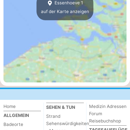
Essenhoeve 1
Domburg
-
auf der Karte anzeigen
Zoutelande
-
Vlissingen
-
Middelburg
Zeeuws-
Vlaanderen
-
Nieuwvliet
-
Breskens
-
Sluis
-
Home
Medizin Adressen
SEHEN & TUN
Forum
Cadzand-
-
ALLGEMEIN
Strand
Reisebuchshop
Sehenswürdigkeiten
Badeorte
Dorp
Retranchement
-
TAGESAUSFLÜGE