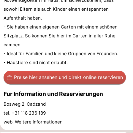
Notwendigkeiten im Haus, um sicherzustellen, dass
Bad
Zwinhoeve
Hotels
sowohl Eltern als auch Kinder einen entspannten
Aufenthalt haben.
Lastminutes
- Sie haben einen eigenen Garten mit einem schönen
Strand
Sitzplatz. So können Sie hier im Garten in aller Ruhe
campen.
Sehen
- Ideal für Familien und kleine Gruppen von Freunden.
&
-
- Haustiere sind nicht erlaubt.
tun
Museen
-
Preise hier ansehen
und direkt online reservieren
Denkmäler
-
Fur Information und Reservierungen
Mühlen
-
Bosweg 2, Cadzand
tel. +31 118 236 189
Aussichtspunkte
Attraktionen
web.
Weitere Informationen
-