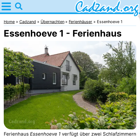
Home
Cadzand
Home
Cadzand
Übernachten
Ferienhäuser
Essenhoeve 1
Essenhoeve 1 - Ferienhaus
Tipps
Für
kindern
Übernachten
Appartements
Campingplätze
Ferienhäuser
-
Bad
-
Ferienhaus
Essenhoeve 1
verfügt über zwei Schlafzimmern