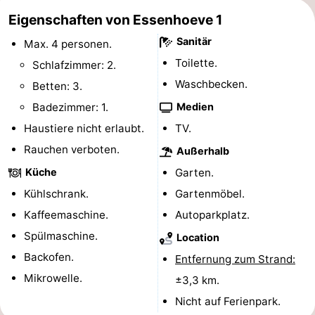
Eigenschaften von Essenhoeve 1
Rundfahrten
-
Sanitär
Max. 4 personen.
Spielplätze
-
Toilette.
Schlafzimmer: 2.
Indoor-
-
Waschbecken.
Betten: 3.
Badezimmer: 1.
Medien
Spielplätze
Bowling
-
Haustiere nicht erlaubt.
TV.
Minigolfplätze
Wellness-
Rauchen verboten.
Außerhalb
Küche
Garten.
Zentren
Dörfer
Kühlschrank.
Gartenmöbel.
&
Natur
Kaffeemaschine.
Autoparkplatz.
Spülmaschine.
Location
Städte
Sport
Backofen.
Entfernung zum Strand:
-
Mikrowelle.
±3,3 km.
Nicht auf Ferienpark.
Schwimmbader
-