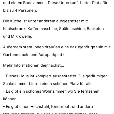
und einem Badezimmer. Diese Unterkunft bietet Platz für
Meersee
Beach
-
bis zu 4 Personen.
Resort
De
-
Die Küche ist unter anderem ausgestattet mit:
Kühlschrank, Kaffeemaschine, Spülmaschine, Backofen
Nieuwvliet-
Meulinge
EuroParcs
-
und Mikrowelle.
Bad
Cadzand
Hoogduin
-
Außerdem steht Ihnen draußen eine dazugehörige tuin mit
Noordzee
-
Gartenmöbeln und Autoparkplatz.
Résidence
Resort
-
Mehr Informationen demnächst...
Cadzand-
Nieuwvliet-
Schoneveld
-
- Dieses Haus ist komplett ausgestattet. Die geräumigen
Schlafzimmer bieten einen schönen Platz für alle.
Bad
Bad
Strand
-
- Es gibt ein schönes Wohnzimmer, wo Sie fernsehen
Resort
Waterdunen
-
können.
- Es gibt einen Hochstuhl, Kinderbett und andere
Nieuwvliet-
Zonneweelde
-