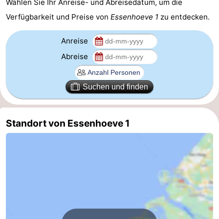
Wählen Sie Ihr Anreise- und Abreisedatum, um die
Forum
Verfügbarkeit und Preise von
Essenhoeve 1
zu entdecken.
Route
Anreise
Abreise
-
Parken
Reisebuchshop
Suchen und finden
Medizin
Standort von Essenhoeve 1
Adressen
Region
Zeeland
Walcheren
-
Veere
-