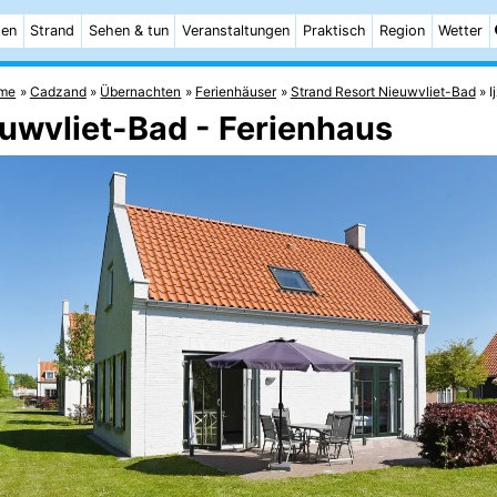
ten
Strand
Sehen & tun
Veranstaltungen
Praktisch
Region
Wetter
me
Cadzand
Übernachten
Ferienhäuser
Strand Resort Nieuwvliet-Bad
I
euwvliet-Bad - Ferienhaus