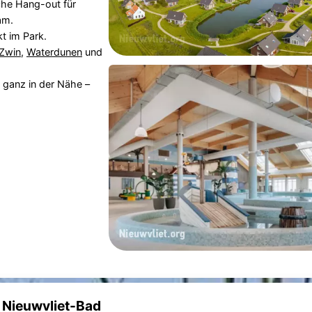
che Hang-out für
am.
t im Park.
Zwin
,
Waterdunen
und
 ganz in der Nähe –
t Nieuwvliet-Bad