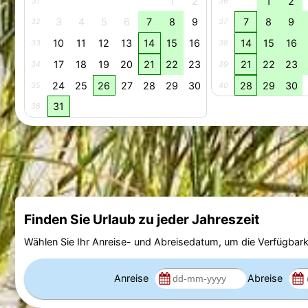
1
2
1
2
31
36
3
4
5
6
7
8
9
7
8
9
32
37
10
11
12
13
14
15
16
14
15
16
33
38
17
18
19
20
21
22
23
21
22
23
34
39
24
25
26
27
28
29
30
28
29
30
35
40
31
36
Finden Sie Urlaub zu jeder Jahreszeit
Wählen Sie Ihr Anreise- und Abreisedatum, um die Verfügbark
Anreise
Abreise