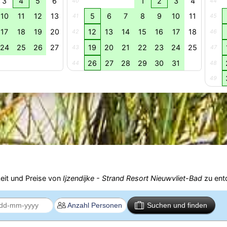
3
4
5
6
1
2
3
4
40
44
10
11
12
13
5
6
7
8
9
10
11
41
45
17
18
19
20
12
13
14
15
16
17
18
42
46
24
25
26
27
19
20
21
22
23
24
25
43
47
26
27
28
29
30
31
44
48
49
eit und Preise von
Ijzendijke - Strand Resort Nieuwvliet-Bad
zu ent
Suchen und finden