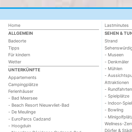
Home
Lastminutes
ALLGEMEIN
SEHEN & TU
Badeorte
Strand
Tipps
Sehenswürdig
Für kindern
- Museen
Wetter
- Denkmäler
- Mühlen
UNTERKÜNFTE
- Aussichtsp
Appartements
Attraktionen
Campingplätze
- Rundfahrten
Ferienhäuser
- Spielplätze
- Bad Meersee
- Indoor-Spie
- Beach Resort Nieuwvliet-Bad
- Bowling
- De Meulinge
- Minigolfplät
- EuroParcs Cadzand
Wellness-Zen
- Hoogduin
Dörfer & Städ