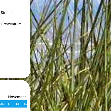
 Strand:
 Ortszentrum:
November 2026
Dezember 2026
Mo
Di
Mi
Do
Fr
Sa
So
W
Mo
Di
Mi
Do
Fr
S