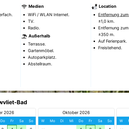
Medien
Location
erfach.
WiFi / WLAN Internet.
Entfernung zum
TV.
±1,0 km.
Radio.
Entfernung zum
±350 m.
Außerhalb
Auf Ferienpark.
Terrasse.
Freistehend.
Gartenmöbel.
Autoparkplatz.
Abstellraum.
wvliet-Bad
er 2026
Oktober 2026
Do
Fr
Sa
So
W
Mo
Di
Mi
Do
Fr
Sa
So
W