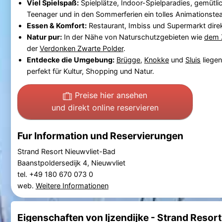
Viel Spielspaß:
Spielplätze, Indoor-Spielparadies, gemütli
Teenager und in den Sommerferien ein tolles Animationste
Essen & Komfort:
Restaurant, Imbiss und Supermarkt direk
Natur pur:
In der Nähe von Naturschutzgebieten wie
dem 
der
Verdonken Zwarte Polder
.
Entdecke die Umgebung:
Brügge
,
Knokke
und
Sluis
liegen
perfekt für Kultur, Shopping und Natur.
Preise hier ansehen
und direkt online reservieren
Fur Information und Reservierungen
Strand Resort Nieuwvliet-Bad
Baanstpoldersedijk 4, Nieuwvliet
tel. +49 180 670 073 0
web.
Weitere Informationen
Eigenschaften von Ijzendijke - Strand Resor