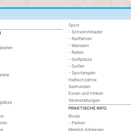
Sport
- Schwimmbader
N
- Radfahren
- Wandern
keiten
- Reiten
- Golfplatze
- Surfen
- Sportangeln
unkte
Haifischzähne
Seehunden
Essen und trinken
Veranstaltungen
lplätze
PRAKTISCHE INFO.
ze
Route
tren
- Parken
te
Medizin Adressen