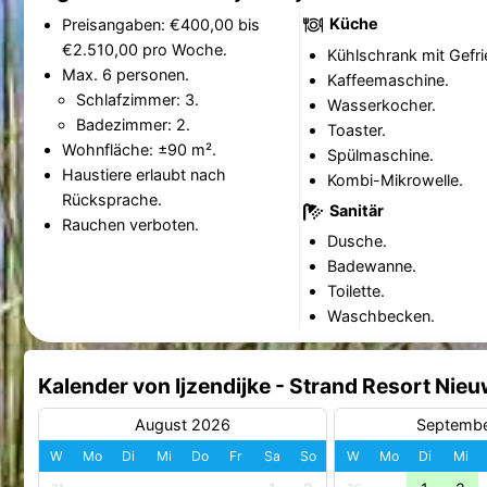
Küche
Preisangaben: €400,00 bis
€2.510,00 pro Woche.
Kühlschrank mit Gefri
Max. 6 personen.
Kaffeemaschine.
Schlafzimmer: 3.
Wasserkocher.
Badezimmer: 2.
Toaster.
Wohnfläche: ±90 m².
Spülmaschine.
Haustiere erlaubt nach
Kombi-Mikrowelle.
Rücksprache.
Sanitär
Rauchen verboten.
Dusche.
Badewanne.
Toilette.
Waschbecken.
Kalender von Ijzendijke - Strand Resort Nieu
August 2026
Septemb
W
Mo
Di
Mi
Do
Fr
Sa
So
W
Mo
Di
Mi