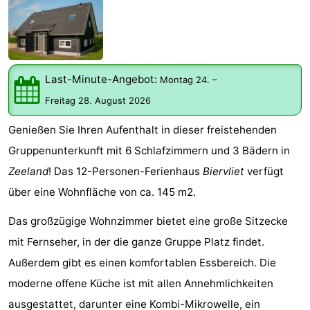
Meersee
Beach
-
Resort
De
-
Nieuwvliet-
Meulinge
EuroParcs
-
Last-Minute-Angebot:
Montag 24.
–
Freitag 28. August 2026
Bad
Cadzand
Hoogduin
-
Genießen Sie Ihren Aufenthalt in dieser freistehenden
Noordzee
-
Gruppenunterkunft mit 6 Schlafzimmern und 3 Bädern in
Zeeland
! Das 12-Personen-Ferienhaus
Biervliet
verfügt
Résidence
Resort
-
über eine Wohnfläche von ca. 145 m2.
Cadzand-
Nieuwvliet-
Schoneveld
-
Das großzügige Wohnzimmer bietet eine große Sitzecke
Bad
Bad
Strand
-
mit Fernseher, in der die ganze Gruppe Platz findet.
Außerdem gibt es einen komfortablen Essbereich. Die
Resort
Waterdunen
-
moderne offene Küche ist mit allen Annehmlichkeiten
Nieuwvliet-
Zonneweelde
-
ausgestattet, darunter eine Kombi-Mikrowelle, ein