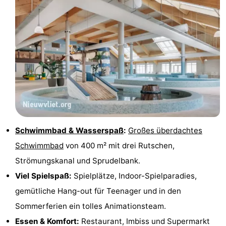
Forum
Route
-
Parken
Reisebuchshop
Medizin
Adressen
Region
Schwimmbad & Wasserspaß
:
Großes überdachtes
Schwimmbad
von 400 m² mit drei Rutschen,
Zeeland
Strömungskanal und Sprudelbank.
Walcheren
Viel Spielspaß:
Spielplätze, Indoor-Spielparadies,
gemütliche Hang-out für Teenager und in den
-
Sommerferien ein tolles Animationsteam.
Veere
-
Essen & Komfort:
Restaurant, Imbiss und Supermarkt