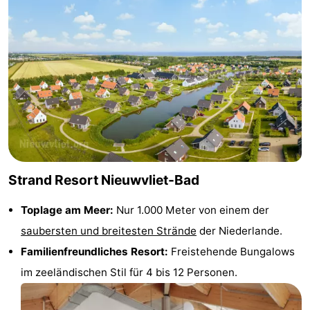
Radfahren
-
Wandern
-
Reiten
-
Golfplatze
-
Surfen
-
Sportangeln
Haifischzähne
Strand Resort Nieuwvliet-Bad
Seehunden
Toplage am Meer:
Nur 1.000 Meter von einem der
saubersten und breitesten Strände
der Niederlande.
Essen
Familienfreundliches Resort:
Freistehende Bungalows
und
Veranstaltungen
im zeeländischen Stil für 4 bis 12 Personen.
trinken
Praktisch