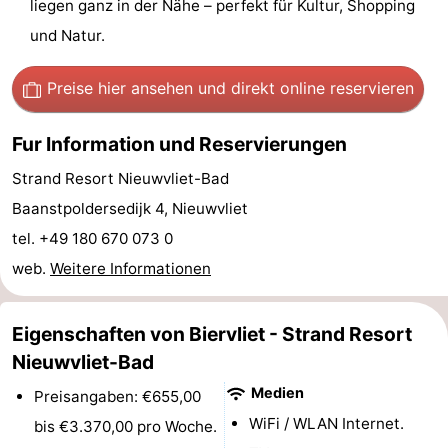
liegen ganz in der Nähe – perfekt für Kultur, Shopping
und Natur.
Natur
Westflandern
Het
-
Preise hier ansehen
und direkt online reservieren
Zwin
Brügge
-
Fur Information und Reservierungen
Gent
Die
Strand Resort Nieuwvliet-Bad
Baanstpoldersedijk 4, Nieuwvliet
Küste
-
tel. +49 180 670 073 0
Knokke-
-
web.
Weitere Informationen
Heist
Zeebrugge
-
Eigenschaften von Biervliet - Strand Resort
Blankenberge
-
Nieuwvliet-Bad
Medien
Preisangaben: €655,00
Wenduine
Wetter
WiFi / WLAN Internet.
bis €3.370,00 pro Woche.
Kontakt