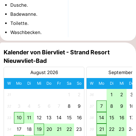
Dusche.
Badewanne.
Toilette.
Waschbecken.
Kalender von Biervliet - Strand Resort
Nieuwvliet-Bad
August 2026
September 
W
Mo
Di
Mi
Do
Fr
Sa
So
W
Mo
Di
Mi
Do
1
2
1
2
3
31
36
3
4
5
6
7
8
9
7
8
9
10
32
37
10
11
12
13
14
15
16
14
15
16
17
33
38
17
18
19
20
21
22
23
21
22
23
24
34
39