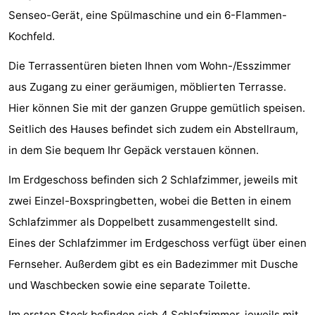
Senseo-Gerät, eine Spülmaschine und ein 6-Flammen-
Bad
Zwinhoeve
Hotels
Kochfeld.
Lastminutes
Die Terrassentüren bieten Ihnen vom Wohn-/Esszimmer
Strand
aus Zugang zu einer geräumigen, möblierten Terrasse.
Hier können Sie mit der ganzen Gruppe gemütlich speisen.
Sehen
Seitlich des Hauses befindet sich zudem ein Abstellraum,
&
-
in dem Sie bequem Ihr Gepäck verstauen können.
tun
Museen
-
Im Erdgeschoss befinden sich 2 Schlafzimmer, jeweils mit
zwei Einzel-Boxspringbetten, wobei die Betten in einem
Denkmäler
-
Schlafzimmer als Doppelbett zusammengestellt sind.
Mühlen
-
Eines der Schlafzimmer im Erdgeschoss verfügt über einen
Fernseher. Außerdem gibt es ein Badezimmer mit Dusche
Aussichtspunkte
Attraktionen
und Waschbecken sowie eine separate Toilette.
-
Im ersten Stock befinden sich 4 Schlafzimmer, jeweils mit