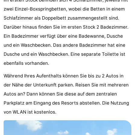
Rundfahrten
-
zwei Einzel-Boxspringbetten, wobei die Betten in einem
Schlafzimmer als Doppelbett zusammengestellt sind.
Spielplätze
-
Darüber hinaus finden Sie im ersten Stock 2 Badezimmer.
Indoor-
-
Ein Badezimmer verfügt über eine Badewanne, Dusche
und ein Waschbecken. Das andere Badezimmer hat eine
Spielplätze
Bowling
-
Dusche und ein Waschbecken. Eine separate Toilette ist
Minigolfplätze
Wellness-
ebenfalls vorhanden.
Während Ihres Aufenthalts können Sie bis zu 2 Autos in
Zentren
Dörfer
der Nähe der Unterkunft parken. Reisen Sie mit mehreren
&
Natur
Autos an? Dann können Sie diese auf dem zentralen
Parkplatz am Eingang des Resorts abstellen. Die Nutzung
Städte
Sport
von WLAN ist kostenlos.
-
Schwimmbader
-