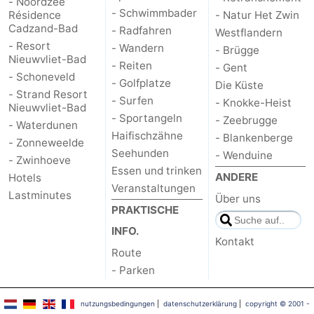
- Noordzee
- Schwimmbader
Résidence
- Natur Het Zwin
Cadzand-Bad
- Radfahren
Westflandern
- Resort
- Wandern
- Brügge
Nieuwvliet-Bad
- Reiten
- Gent
- Schoneveld
- Golfplatze
Die Küste
- Strand Resort
- Surfen
- Knokke-Heist
Nieuwvliet-Bad
- Sportangeln
- Zeebrugge
- Waterdunen
Haifischzähne
- Blankenberge
- Zonneweelde
Seehunden
- Wenduine
- Zwinhoeve
Essen und trinken
ANDERE
Hotels
Veranstaltungen
Lastminutes
Über uns
PRAKTISCHE
INFO.
Kontakt
Route
- Parken
nutzungsbedingungen
|
datenschutzerklärung
|
copyright © 2001 -