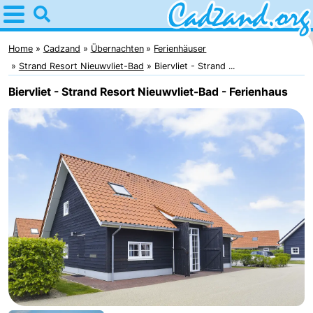
Home
Cadzand
Home
Cadzand
Übernachten
Ferienhäuser
Strand Resort Nieuwvliet-Bad
Biervliet - Strand ...
Tipps
Biervliet - Strand Resort Nieuwvliet-Bad - Ferienhaus
Für
kindern
Übernachten
Appartements
Campingplätze
Ferienhäuser
-
Bad
-