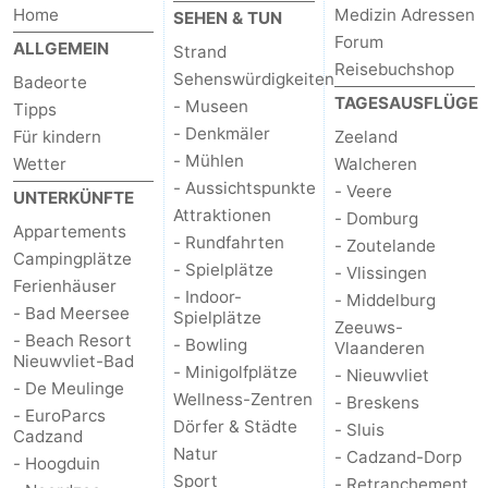
Home
Medizin Adressen
SEHEN & TUN
Forum
ALLGEMEIN
Strand
Reisebuchshop
Sehenswürdigkeiten
Badeorte
TAGESAUSFLÜGE
- Museen
Tipps
- Denkmäler
Für kindern
Zeeland
- Mühlen
Wetter
Walcheren
- Aussichtspunkte
- Veere
UNTERKÜNFTE
Attraktionen
- Domburg
Appartements
- Rundfahrten
- Zoutelande
Campingplätze
- Spielplätze
- Vlissingen
Ferienhäuser
- Indoor-
- Middelburg
- Bad Meersee
Spielplätze
Zeeuws-
- Beach Resort
- Bowling
Vlaanderen
Nieuwvliet-Bad
- Minigolfplätze
- Nieuwvliet
- De Meulinge
Wellness-Zentren
- Breskens
- EuroParcs
Dörfer & Städte
- Sluis
Cadzand
Natur
- Cadzand-Dorp
- Hoogduin
Sport
- Retranchement