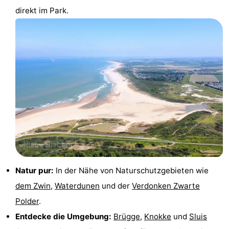
direkt im Park.
Domburg
-
Zoutelande
-
Vlissingen
-
Middelburg
Zeeuws-
Vlaanderen
-
Nieuwvliet
-
Breskens
-
Natur pur:
In der Nähe von Naturschutzgebieten wie
Sluis
-
dem Zwin
,
Waterdunen
und der
Verdonken Zwarte
Polder
.
Cadzand-
-
Entdecke die Umgebung:
Brügge
,
Knokke
und
Sluis
Dorp
Retranchement
-