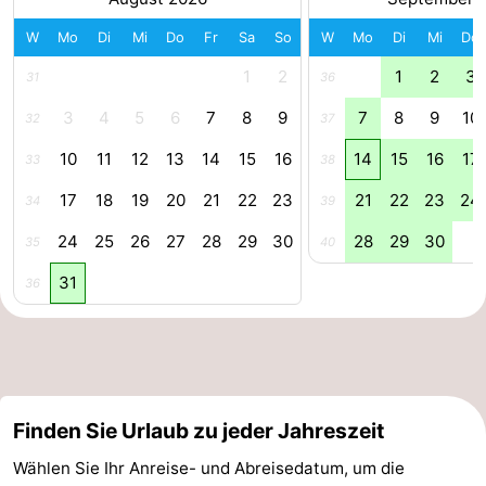
Forum
W
Mo
Di
Mi
Do
Fr
Sa
So
W
Mo
Di
Mi
Do
1
2
1
2
3
31
36
Route
3
4
5
6
7
8
9
7
8
9
10
32
37
-
10
11
12
13
14
15
16
14
15
16
17
33
38
Parken
Reisebuchshop
17
18
19
20
21
22
23
21
22
23
24
34
39
Medizin
24
25
26
27
28
29
30
28
29
30
35
40
Adressen
Region
31
36
Zeeland
Walcheren
-
Finden Sie Urlaub zu jeder Jahreszeit
Wählen Sie Ihr Anreise- und Abreisedatum, um die
Veere
-