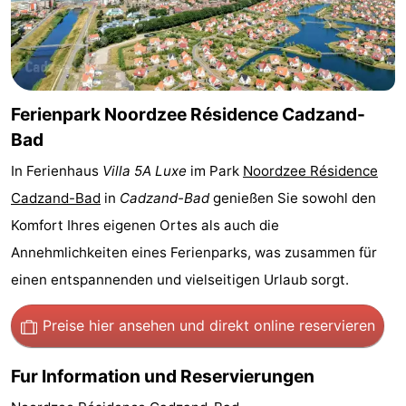
Bad
Zwinhoeve
Hotels
Lastminutes
Strand
Ferienpark Noordzee Résidence Cadzand-
Bad
Sehen
In Ferienhaus
Villa 5A Luxe
im Park
Noordzee Résidence
&
-
Cadzand-Bad
in
Cadzand-Bad
genießen Sie sowohl den
Komfort Ihres eigenen Ortes als auch die
tun
Museen
-
Annehmlichkeiten eines Ferienparks, was zusammen für
Denkmäler
-
einen entspannenden und vielseitigen Urlaub sorgt.
Mühlen
-
Preise hier ansehen
und direkt online reservieren
Aussichtspunkte
Attraktionen
Fur Information und Reservierungen
-