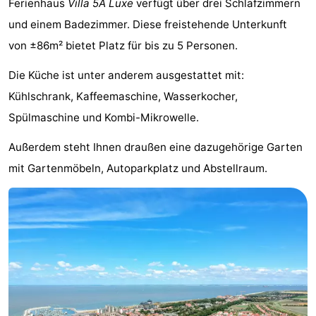
Ferienhaus
Villa 5A Luxe
verfügt über drei Schlafzimmern
Meersee
Beach
-
und einem Badezimmer. Diese freistehende Unterkunft
von ±86m² bietet Platz für bis zu 5 Personen.
Resort
De
-
Die Küche ist unter anderem ausgestattet mit:
Nieuwvliet-
Meulinge
EuroParcs
-
Kühlschrank, Kaffeemaschine, Wasserkocher,
Bad
Cadzand
Hoogduin
-
Spülmaschine und Kombi-Mikrowelle.
Noordzee
-
Außerdem steht Ihnen draußen eine dazugehörige Garten
mit Gartenmöbeln, Autoparkplatz und Abstellraum.
Résidence
Resort
-
Cadzand-
Nieuwvliet-
Schoneveld
-
Bad
Bad
Strand
-
Resort
Waterdunen
-
Nieuwvliet-
Zonneweelde
-