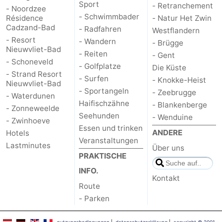
Sport
- Retranchement
- Noordzee
- Schwimmbader
Résidence
- Natur Het Zwin
Cadzand-Bad
- Radfahren
Westflandern
- Resort
- Wandern
- Brügge
Nieuwvliet-Bad
- Reiten
- Gent
- Schoneveld
- Golfplatze
Die Küste
- Strand Resort
- Surfen
- Knokke-Heist
Nieuwvliet-Bad
- Sportangeln
- Zeebrugge
- Waterdunen
Haifischzähne
- Blankenberge
- Zonneweelde
Seehunden
- Wenduine
- Zwinhoeve
Essen und trinken
ANDERE
Hotels
Veranstaltungen
Lastminutes
Über uns
PRAKTISCHE
INFO.
Kontakt
Route
- Parken
nutzungsbedingungen
|
datenschutzerklärung
|
copyright © 2001 -