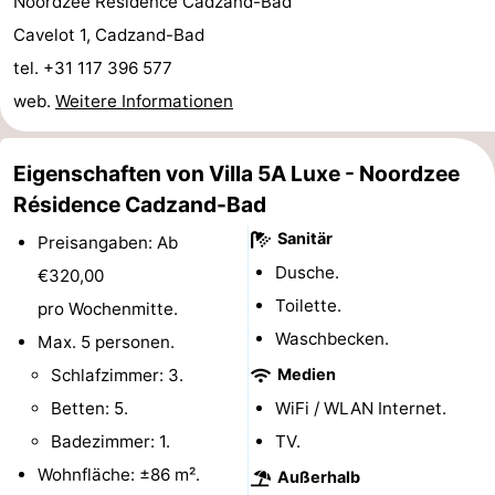
Noordzee Résidence Cadzand-Bad
Rundfahrten
-
Cavelot 1, Cadzand-Bad
tel. +31 117 396 577
Spielplätze
-
web.
Weitere Informationen
Indoor-
-
Eigenschaften von Villa 5A Luxe - Noordzee
Spielplätze
Bowling
-
Résidence Cadzand-Bad
Minigolfplätze
Wellness-
Sanitär
Preisangaben: Ab
Dusche.
€320,00
Zentren
Dörfer
Toilette.
pro Wochenmitte.
&
Natur
Waschbecken.
Max. 5 personen.
Schlafzimmer: 3.
Medien
Städte
Sport
Betten: 5.
WiFi / WLAN Internet.
-
Badezimmer: 1.
TV.
Wohnfläche: ±86 m².
Außerhalb
Schwimmbader
-