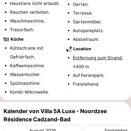
Haustiere nicht erlaubt.
Garten.
Radfahren
-
Rauchen verboten.
Terrasse.
Waschmaschine.
Gartenmöbel.
Wandern
-
Tresorfach.
Autoparkplatz.
Reiten
-
Küche
Abstellraum.
Kühlschrank mit
Golfplatze
-
Location
Gefrierfach.
Entfernung zum Strand:
Surfen
-
Kaffeemaschine.
±400 m.
Wasserkocher.
Sportangeln
Haifischzähne
Auf Ferienpark.
Spülmaschine.
Freistehend.
Seehunden
Kombi-Mikrowelle.
Essen
Kalender von Villa 5A Luxe - Noordzee
und
Veranstaltungen
Résidence Cadzand-Bad
trinken
Praktisch
August 2026
September 