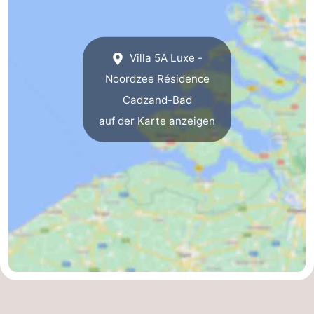
Natur
Westflandern
Het
-
Villa 5A Luxe -
Noordzee Résidence
Zwin
Brügge
-
Cadzand-Bad
Gent
Die
auf der Karte anzeigen
Küste
-
Knokke-
-
Heist
Zeebrugge
-
Blankenberge
-
Wenduine
Wetter
Kontakt