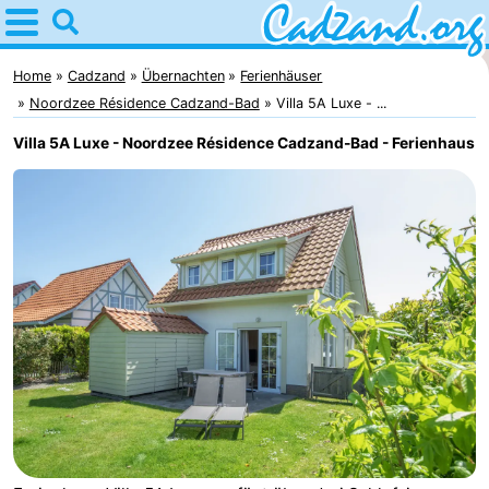
Home
Cadzand
Home
Cadzand
Übernachten
Ferienhäuser
Noordzee Résidence Cadzand-Bad
Villa 5A Luxe - ...
Tipps
Villa 5A Luxe - Noordzee Résidence Cadzand-Bad - Ferienhaus
Für
kindern
Übernachten
Appartements
Campingplätze
Ferienhäuser
-
Bad
-