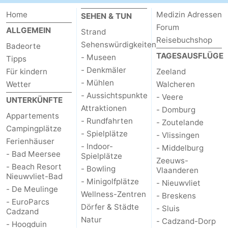
Home
Medizin Adressen
SEHEN & TUN
Forum
ALLGEMEIN
Strand
Reisebuchshop
Sehenswürdigkeiten
Badeorte
TAGESAUSFLÜGE
- Museen
Tipps
- Denkmäler
Für kindern
Zeeland
- Mühlen
Wetter
Walcheren
- Aussichtspunkte
- Veere
UNTERKÜNFTE
Attraktionen
- Domburg
Appartements
- Rundfahrten
- Zoutelande
Campingplätze
- Spielplätze
- Vlissingen
Ferienhäuser
- Indoor-
- Middelburg
- Bad Meersee
Spielplätze
Zeeuws-
- Beach Resort
- Bowling
Vlaanderen
Nieuwvliet-Bad
- Minigolfplätze
- Nieuwvliet
- De Meulinge
Wellness-Zentren
- Breskens
- EuroParcs
Dörfer & Städte
- Sluis
Cadzand
Natur
- Cadzand-Dorp
- Hoogduin