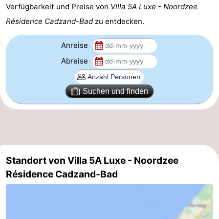
Verfügbarkeit und Preise von
Villa 5A Luxe - Noordzee
Domburg
-
Résidence Cadzand-Bad
zu entdecken.
Zoutelande
-
Anreise
Vlissingen
-
Abreise
Middelburg
Zeeuws-
Suchen und finden
Vlaanderen
-
Nieuwvliet
-
Breskens
-
Standort von Villa 5A Luxe - Noordzee
Sluis
-
Résidence Cadzand-Bad
Cadzand-
-
Dorp
Retranchement
-