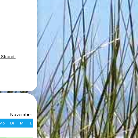
 Strand:
November 2026
Dezember 2026
Mo
Di
Mi
Do
Fr
Sa
So
W
Mo
Di
Mi
Do
Fr
S
1
1
2
3
4
49