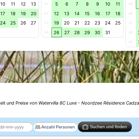
10
11
12
13
5
6
7
8
9
10
11
41
45
17
18
19
20
12
13
14
15
16
17
18
42
46
24
25
26
27
19
20
21
22
23
24
25
43
47
26
27
28
29
30
31
44
48
49
eit und Preise von
Watervilla 8C Luxe - Noordzee Résidence Cadz
Suchen und finden