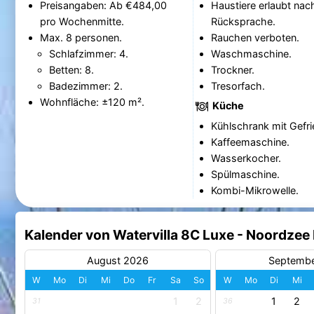
Preisangaben: Ab €484,00
Haustiere erlaubt nac
pro Wochenmitte.
Rücksprache.
Max. 8 personen.
Rauchen verboten.
Schlafzimmer: 4.
Waschmaschine.
Betten: 8.
Trockner.
Badezimmer: 2.
Tresorfach.
Wohnfläche: ±120 m².
Küche
Kühlschrank mit Gefri
Kaffeemaschine.
Wasserkocher.
Spülmaschine.
Kombi-Mikrowelle.
Kalender von Watervilla 8C Luxe - Noordze
August 2026
Septemb
W
Mo
Di
Mi
Do
Fr
Sa
So
W
Mo
Di
Mi
1
2
1
2
31
36