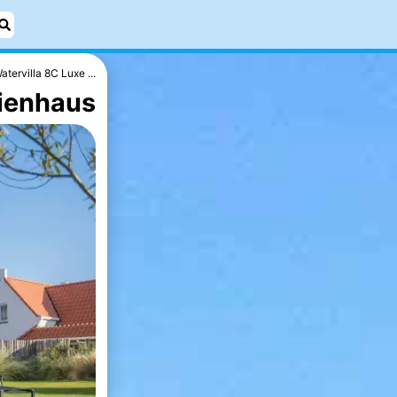
atervilla 8C Luxe ...
rienhaus