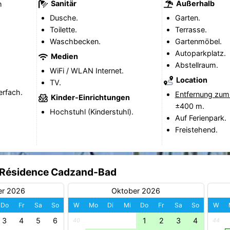
Sanitär
Außerhalb
h
Dusche.
Garten.
Toilette.
Terrasse.
Waschbecken.
Gartenmöbel.
Autoparkplatz.
Medien
Abstellraum.
WiFi / WLAN Internet.
Location
TV.
erfach.
Entfernung zum
Kinder-Einrichtungen
±400 m.
Hochstuhl (Kinderstuhl).
Auf Ferienpark.
Freistehend.
e Résidence Cadzand-Bad
er 2026
Oktober 2026
Do
Fr
Sa
So
W
Mo
Di
Mi
Do
Fr
Sa
So
W
3
4
5
6
1
2
3
4
40
44