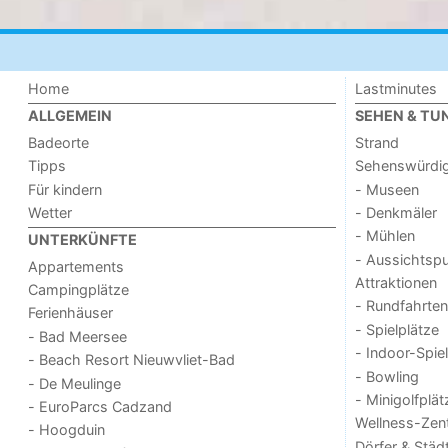
Home
Lastminutes
ALLGEMEIN
SEHEN & TU
Badeorte
Strand
Tipps
Sehenswürdig
Für kindern
- Museen
Wetter
- Denkmäler
- Mühlen
UNTERKÜNFTE
- Aussichtsp
Appartements
Attraktionen
Campingplätze
- Rundfahrten
Ferienhäuser
- Spielplätze
- Bad Meersee
- Indoor-Spie
- Beach Resort Nieuwvliet-Bad
- Bowling
- De Meulinge
- Minigolfplät
- EuroParcs Cadzand
Wellness-Zen
- Hoogduin
Dörfer & Städ