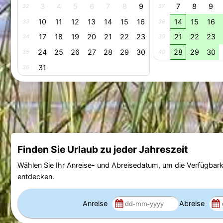
3
4
5
6
7
8
9
7
8
9
32
37
10
11
12
13
14
15
16
14
15
16
33
38
17
18
19
20
21
22
23
21
22
23
34
39
24
25
26
27
28
29
30
28
29
30
35
40
31
36
Finden Sie Urlaub zu jeder Jahreszeit
Wählen Sie Ihr Anreise- und Abreisedatum, um die Verfügbark
entdecken.
Anreise
Abreise