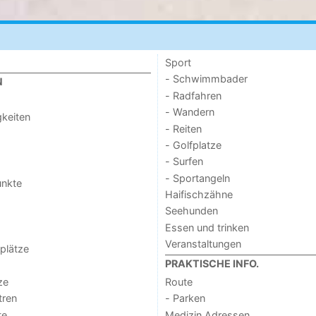
Sport
- Schwimmbader
N
- Radfahren
- Wandern
keiten
- Reiten
- Golfplatze
- Surfen
- Sportangeln
unkte
Haifischzähne
Seehunden
Essen und trinken
Veranstaltungen
lplätze
PRAKTISCHE INFO.
ze
Route
tren
- Parken
te
Medizin Adressen