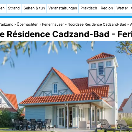
ten
Strand
Sehen & tun
Veranstaltungen
Praktisch
Region
Wetter
Cadzand
Übernachten
Ferienhäuser
Noordzee Résidence Cadzand-Bad
W
ee Résidence Cadzand-Bad - Fe