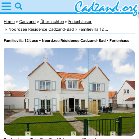
Home
Cadzand
Home
Cadzand
Übernachten
Ferienhäuser
Noordzee Résidence Cadzand-Bad
Familievilla 12 ...
Tipps
Familievilla 12 Luxe - Noordzee Résidence Cadzand-Bad - Ferienhaus
Für
kindern
Übernachten
Appartements
Campingplätze
Ferienhäuser
-
Bad
-