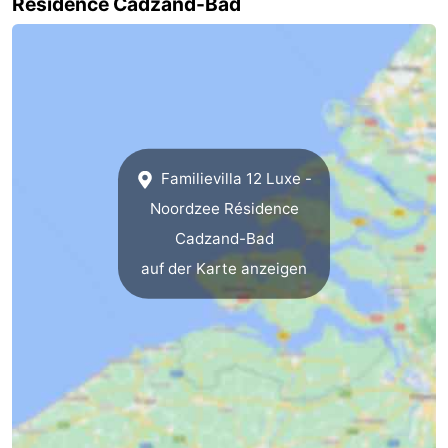
Résidence Cadzand-Bad
Natur
Westflandern
Het
-
Zwin
Brügge
-
Gent
Die
Familievilla 12 Luxe -
Noordzee Résidence
Küste
-
Cadzand-Bad
Knokke-
-
auf der Karte anzeigen
Heist
Zeebrugge
-
Blankenberge
-
Wenduine
Wetter
Kontakt