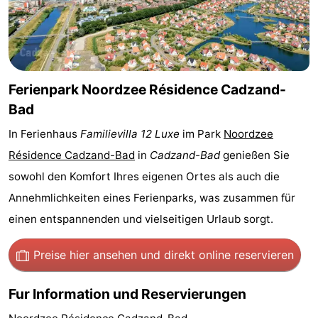
Bad
Zwinhoeve
Hotels
Lastminutes
Strand
Ferienpark Noordzee Résidence Cadzand-
Bad
Sehen
In Ferienhaus
Familievilla 12 Luxe
im Park
Noordzee
&
-
Résidence Cadzand-Bad
in
Cadzand-Bad
genießen Sie
sowohl den Komfort Ihres eigenen Ortes als auch die
tun
Museen
-
Annehmlichkeiten eines Ferienparks, was zusammen für
Denkmäler
-
einen entspannenden und vielseitigen Urlaub sorgt.
Mühlen
-
Preise hier ansehen
und direkt online reservieren
Aussichtspunkte
Attraktionen
Fur Information und Reservierungen
-