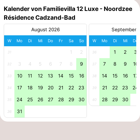
Kalender von Familievilla 12 Luxe - Noordzee
Forum
Résidence Cadzand-Bad
Route
August 2026
September 
-
W
Mo
Di
Mi
Do
Fr
Sa
So
W
Mo
Di
Mi
Do
1
2
1
2
3
Parken
Reisebuchshop
31
36
3
4
5
6
7
8
9
7
8
9
10
32
37
Medizin
10
11
12
13
14
15
16
14
15
16
17
33
38
Adressen
Region
17
18
19
20
21
22
23
21
22
23
24
34
39
Zeeland
24
25
26
27
28
29
30
28
29
30
35
40
Walcheren
31
36
-
Veere
-