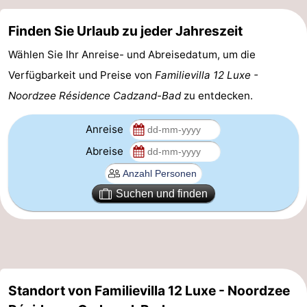
Domburg
-
Finden Sie Urlaub zu jeder Jahreszeit
Zoutelande
-
Wählen Sie Ihr Anreise- und Abreisedatum, um die
Verfügbarkeit und Preise von
Familievilla 12 Luxe -
Vlissingen
-
Noordzee Résidence Cadzand-Bad
zu entdecken.
Middelburg
Zeeuws-
Anreise
Vlaanderen
-
Abreise
Nieuwvliet
-
Suchen und finden
Breskens
-
Sluis
-
Cadzand-
-
Standort von Familievilla 12 Luxe - Noordzee
Dorp
Retranchement
-