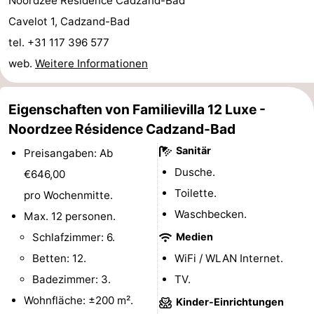
Noordzee Résidence Cadzand-Bad
Rundfahrten
-
Cavelot 1, Cadzand-Bad
tel. +31 117 396 577
Spielplätze
-
web.
Weitere Informationen
Indoor-
-
Eigenschaften von Familievilla 12 Luxe -
Spielplätze
Bowling
-
Noordzee Résidence Cadzand-Bad
Minigolfplätze
Wellness-
Sanitär
Preisangaben: Ab
Dusche.
€646,00
Zentren
Dörfer
Toilette.
pro Wochenmitte.
&
Natur
Waschbecken.
Max. 12 personen.
Schlafzimmer: 6.
Medien
Städte
Sport
Betten: 12.
WiFi / WLAN Internet.
-
Badezimmer: 3.
TV.
Wohnfläche: ±200 m².
Kinder-Einrichtungen
Schwimmbader
-