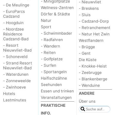
- Minigolfplätze
- Nieuwvliet
- De Meulinge
Wellness-Zentren
- Breskens
- EuroParcs
Dörfer & Städte
- Sluis
Cadzand
Natur
- Cadzand-Dorp
- Hoogduin
Sport
- Retranchement
- Noordzee
- Schwimmbader
Résidence
- Natur Het Zwin
Cadzand-Bad
- Radfahren
Westflandern
- Resort
- Wandern
- Brügge
Nieuwvliet-Bad
- Reiten
- Gent
- Schoneveld
- Golfplatze
Die Küste
- Strand Resort
- Surfen
- Knokke-Heist
Nieuwvliet-Bad
- Sportangeln
- Zeebrugge
- Waterdunen
Haifischzähne
- Blankenberge
- Zonneweelde
Seehunden
- Wenduine
- Zwinhoeve
Essen und trinken
ANDERE
Hotels
Veranstaltungen
Lastminutes
Über uns
PRAKTISCHE
INFO.