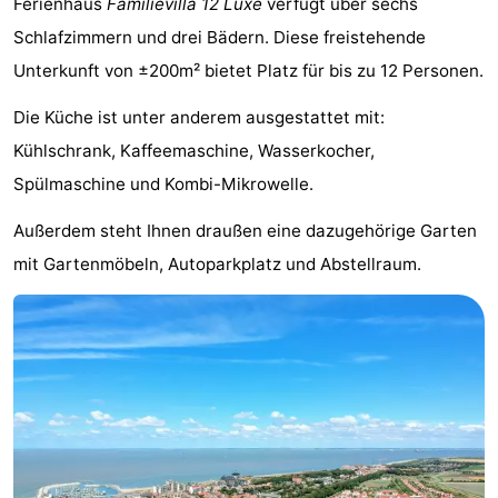
Ferienhaus
Familievilla 12 Luxe
verfügt über sechs
Meersee
Beach
-
Schlafzimmern und drei Bädern. Diese freistehende
Unterkunft von ±200m² bietet Platz für bis zu 12 Personen.
Resort
De
-
Die Küche ist unter anderem ausgestattet mit:
Nieuwvliet-
Meulinge
EuroParcs
-
Kühlschrank, Kaffeemaschine, Wasserkocher,
Bad
Cadzand
Hoogduin
-
Spülmaschine und Kombi-Mikrowelle.
Noordzee
-
Außerdem steht Ihnen draußen eine dazugehörige Garten
mit Gartenmöbeln, Autoparkplatz und Abstellraum.
Résidence
Resort
-
Cadzand-
Nieuwvliet-
Schoneveld
-
Bad
Bad
Strand
-
Resort
Waterdunen
-
Nieuwvliet-
Zonneweelde
-