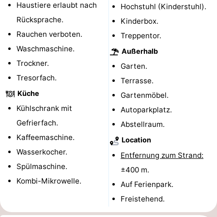
Haustiere erlaubt nach
Hochstuhl (Kinderstuhl).
Radfahren
-
Rücksprache.
Kinderbox.
Rauchen verboten.
Treppentor.
Wandern
-
Waschmaschine.
Außerhalb
Reiten
-
Trockner.
Garten.
Tresorfach.
Golfplatze
-
Terrasse.
Küche
Gartenmöbel.
Surfen
-
Kühlschrank mit
Autoparkplatz.
Gefrierfach.
Sportangeln
Haifischzähne
Abstellraum.
Kaffeemaschine.
Location
Seehunden
Wasserkocher.
Entfernung zum Strand:
Spülmaschine.
Essen
±400 m.
Kombi-Mikrowelle.
Auf Ferienpark.
und
Veranstaltungen
Freistehend.
trinken
Praktisch