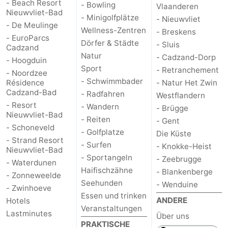
- Beach Resort
- Bowling
Vlaanderen
Nieuwvliet-Bad
- Minigolfplätze
- Nieuwvliet
- De Meulinge
Wellness-Zentren
- Breskens
- EuroParcs
Dörfer & Städte
- Sluis
Cadzand
Natur
- Cadzand-Dorp
- Hoogduin
Sport
- Retranchement
- Noordzee
- Schwimmbader
Résidence
- Natur Het Zwin
Cadzand-Bad
- Radfahren
Westflandern
- Resort
- Wandern
- Brügge
Nieuwvliet-Bad
- Reiten
- Gent
- Schoneveld
- Golfplatze
Die Küste
- Strand Resort
- Surfen
- Knokke-Heist
Nieuwvliet-Bad
- Sportangeln
- Zeebrugge
- Waterdunen
Haifischzähne
- Blankenberge
- Zonneweelde
Seehunden
- Wenduine
- Zwinhoeve
Essen und trinken
ANDERE
Hotels
Veranstaltungen
Lastminutes
Über uns
PRAKTISCHE