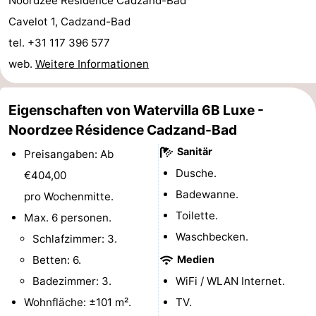
Noordzee Résidence Cadzand-Bad
Rundfahrten
-
Cavelot 1, Cadzand-Bad
tel. +31 117 396 577
Spielplätze
-
web.
Weitere Informationen
Indoor-
-
Eigenschaften von Watervilla 6B Luxe -
Spielplätze
Bowling
-
Noordzee Résidence Cadzand-Bad
Minigolfplätze
Wellness-
Sanitär
Preisangaben: Ab
Dusche.
€404,00
Zentren
Dörfer
Badewanne.
pro Wochenmitte.
&
Natur
Toilette.
Max. 6 personen.
Waschbecken.
Schlafzimmer: 3.
Städte
Sport
Betten: 6.
Medien
-
Badezimmer: 3.
WiFi / WLAN Internet.
Wohnfläche: ±101 m².
TV.
Schwimmbader
-