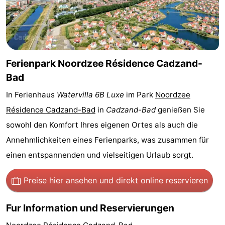
Bad
Zwinhoeve
Hotels
Lastminutes
Strand
Ferienpark Noordzee Résidence Cadzand-
Bad
Sehen
In Ferienhaus
Watervilla 6B Luxe
im Park
Noordzee
&
-
Résidence Cadzand-Bad
in
Cadzand-Bad
genießen Sie
sowohl den Komfort Ihres eigenen Ortes als auch die
tun
Museen
-
Annehmlichkeiten eines Ferienparks, was zusammen für
Denkmäler
-
einen entspannenden und vielseitigen Urlaub sorgt.
Mühlen
-
Preise hier ansehen
und direkt online reservieren
Aussichtspunkte
Attraktionen
Fur Information und Reservierungen
-