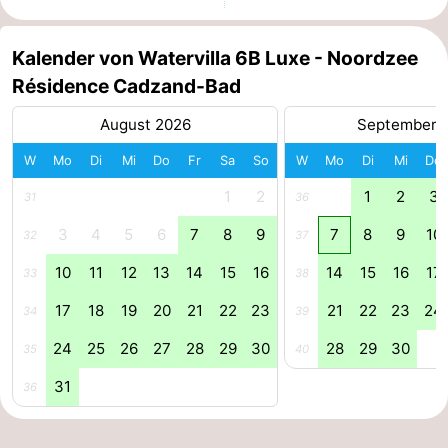
Forum
Kalender von Watervilla 6B Luxe - Noordzee
Route
Résidence Cadzand-Bad
-
August 2026
September 
W
Mo
Di
Mi
Do
Fr
Sa
So
W
Mo
Di
Mi
Do
Parken
Reisebuchshop
1
2
1
2
3
31
36
Medizin
3
4
5
6
7
8
9
7
8
9
10
32
37
Adressen
Region
10
11
12
13
14
15
16
14
15
16
17
33
38
Zeeland
17
18
19
20
21
22
23
21
22
23
24
34
39
Walcheren
24
25
26
27
28
29
30
28
29
30
35
40
31
36
-
Veere
-