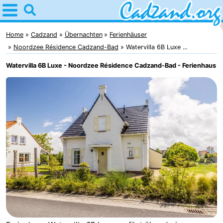
Home
Cadzand
Home
Cadzand
Übernachten
Ferienhäuser
Noordzee Résidence Cadzand-Bad
Watervilla 6B Luxe ...
Tipps
Watervilla 6B Luxe - Noordzee Résidence Cadzand-Bad - Ferienhaus
Für
kindern
Übernachten
Appartements
Campingplätze
Ferienhäuser
-
Bad
-