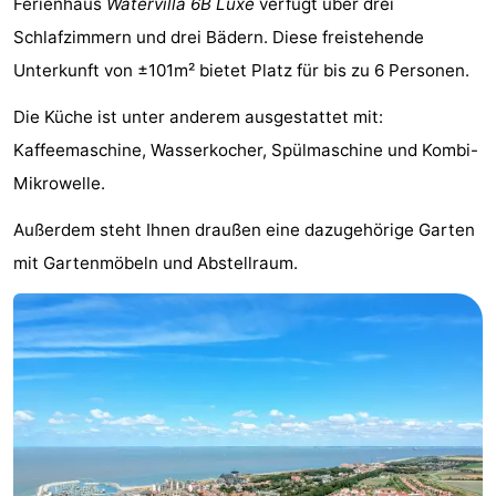
Ferienhaus
Watervilla 6B Luxe
verfügt über drei
Meersee
Beach
-
Schlafzimmern und drei Bädern. Diese freistehende
Unterkunft von ±101m² bietet Platz für bis zu 6 Personen.
Resort
De
-
Die Küche ist unter anderem ausgestattet mit:
Nieuwvliet-
Meulinge
EuroParcs
-
Kaffeemaschine, Wasserkocher, Spülmaschine und Kombi-
Bad
Cadzand
Hoogduin
-
Mikrowelle.
Noordzee
-
Außerdem steht Ihnen draußen eine dazugehörige Garten
mit Gartenmöbeln und Abstellraum.
Résidence
Resort
-
Cadzand-
Nieuwvliet-
Schoneveld
-
Bad
Bad
Strand
-
Resort
Waterdunen
-
Nieuwvliet-
Zonneweelde
-