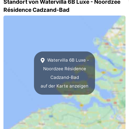
Standort von Watervilla 6B Luxe - Noordzee
Résidence Cadzand-Bad
Natur
Westflandern
Het
-
Zwin
Brügge
-
Gent
Die
Watervilla 6B Luxe -
Küste
-
Noordzee Résidence
Knokke-
-
Cadzand-Bad
auf der Karte anzeigen
Heist
Zeebrugge
-
Blankenberge
-
Wenduine
Wetter
Kontakt