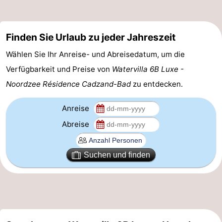
Domburg
-
Finden Sie Urlaub zu jeder Jahreszeit
Zoutelande
-
Wählen Sie Ihr Anreise- und Abreisedatum, um die
Vlissingen
-
Verfügbarkeit und Preise von
Watervilla 6B Luxe -
Middelburg
Zeeuws-
Noordzee Résidence Cadzand-Bad
zu entdecken.
Vlaanderen
-
Anreise
Abreise
Nieuwvliet
-
Breskens
-
Suchen und finden
Sluis
-
Cadzand-
-
Dorp
Retranchement
-