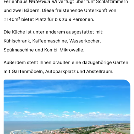
Ferienhaus
Watervilla 9A
verfügt über fünf Schlafzimmern
Meersee
Beach
-
und zwei Bädern. Diese freistehende Unterkunft von
±140m² bietet Platz für bis zu 9 Personen.
Resort
De
-
Die Küche ist unter anderem ausgestattet mit:
Nieuwvliet-
Meulinge
EuroParcs
-
Kühlschrank, Kaffeemaschine, Wasserkocher,
Bad
Cadzand
Hoogduin
-
Spülmaschine und Kombi-Mikrowelle.
Noordzee
-
Außerdem steht Ihnen draußen eine dazugehörige Garten
mit Gartenmöbeln, Autoparkplatz und Abstellraum.
Résidence
Resort
-
Cadzand-
Nieuwvliet-
Schoneveld
-
Bad
Bad
Strand
-
Resort
Waterdunen
-
Nieuwvliet-
Zonneweelde
-