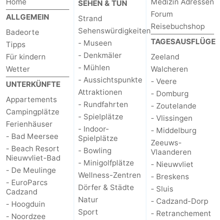
Home
Medizin Adressen
SEHEN & TUN
Forum
ALLGEMEIN
Strand
Reisebuchshop
Sehenswürdigkeiten
Badeorte
TAGESAUSFLÜGE
- Museen
Tipps
- Denkmäler
Für kindern
Zeeland
- Mühlen
Wetter
Walcheren
- Aussichtspunkte
- Veere
UNTERKÜNFTE
Attraktionen
- Domburg
Appartements
- Rundfahrten
- Zoutelande
Campingplätze
- Spielplätze
- Vlissingen
Ferienhäuser
- Indoor-
- Middelburg
- Bad Meersee
Spielplätze
Zeeuws-
- Beach Resort
- Bowling
Vlaanderen
Nieuwvliet-Bad
- Minigolfplätze
- Nieuwvliet
- De Meulinge
Wellness-Zentren
- Breskens
- EuroParcs
Dörfer & Städte
- Sluis
Cadzand
Natur
- Cadzand-Dorp
- Hoogduin
Sport
- Retranchement
- Noordzee