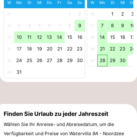
W
Mo
Di
Mi
Do
Fr
Sa
So
W
Mo
Di
Mi
Do
Forum
1
2
1
2
3
31
36
Route
3
4
5
6
7
8
9
7
8
9
10
32
37
10
11
12
13
14
15
16
14
15
16
17
-
33
38
17
18
19
20
21
22
23
21
22
23
24
34
39
Parken
Reisebuchshop
24
25
26
27
28
29
30
28
29
30
35
40
Medizin
31
36
Adressen
Region
Zeeland
Walcheren
Finden Sie Urlaub zu jeder Jahreszeit
-
Wählen Sie Ihr Anreise- und Abreisedatum, um die
Verfügbarkeit und Preise von
Watervilla 9A - Noordzee
Veere
-