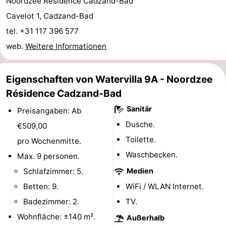
Noordzee Résidence Cadzand-Bad
Rundfahrten
-
Cavelot 1, Cadzand-Bad
tel. +31 117 396 577
Spielplätze
-
web.
Weitere Informationen
Indoor-
-
Eigenschaften von Watervilla 9A - Noordzee
Spielplätze
Bowling
-
Résidence Cadzand-Bad
Minigolfplätze
Wellness-
Sanitär
Preisangaben: Ab
Dusche.
€509,00
Zentren
Dörfer
Toilette.
pro Wochenmitte.
&
Natur
Waschbecken.
Max. 9 personen.
Schlafzimmer: 5.
Medien
Städte
Sport
Betten: 9.
WiFi / WLAN Internet.
-
Badezimmer: 2.
TV.
Wohnfläche: ±140 m².
Außerhalb
Schwimmbader
-