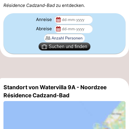
Résidence Cadzand-Bad
zu entdecken.
Domburg
-
Anreise
Zoutelande
-
Abreise
Vlissingen
-
Suchen und finden
Middelburg
Zeeuws-
Vlaanderen
-
Nieuwvliet
-
Standort von Watervilla 9A - Noordzee
Breskens
-
Résidence Cadzand-Bad
Sluis
-
Cadzand-
-
Dorp
Retranchement
-