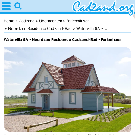
Home
Cadzand
Home
Cadzand
Übernachten
Ferienhäuser
Noordzee Résidence Cadzand-Bad
Watervilla 9A - ...
Tipps
Watervilla 9A - Noordzee Résidence Cadzand-Bad - Ferienhaus
Für
kindern
Übernachten
Appartements
Campingplätze
Ferienhäuser
-
Bad
-