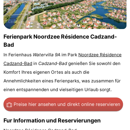
Bad
Zwinhoeve
Hotels
Lastminutes
Strand
Ferienpark Noordzee Résidence Cadzand-
Bad
Sehen
In Ferienhaus
Watervilla 9A
im Park
Noordzee Résidence
&
-
Cadzand-Bad
in
Cadzand-Bad
genießen Sie sowohl den
Komfort Ihres eigenen Ortes als auch die
tun
Museen
-
Annehmlichkeiten eines Ferienparks, was zusammen für
Denkmäler
-
einen entspannenden und vielseitigen Urlaub sorgt.
Mühlen
-
Preise hier ansehen
und direkt online reservieren
Aussichtspunkte
Attraktionen
Fur Information und Reservierungen
-