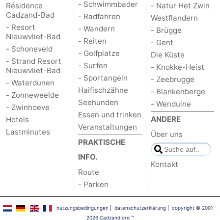
- Schwimmbader
Résidence
- Natur Het Zwin
Cadzand-Bad
- Radfahren
Westflandern
- Resort
- Wandern
- Brügge
Nieuwvliet-Bad
- Reiten
- Gent
- Schoneveld
- Golfplatze
Die Küste
- Strand Resort
- Surfen
- Knokke-Heist
Nieuwvliet-Bad
- Sportangeln
- Zeebrugge
- Waterdunen
Haifischzähne
- Blankenberge
- Zonneweelde
Seehunden
- Wenduine
- Zwinhoeve
Essen und trinken
ANDERE
Hotels
Veranstaltungen
Lastminutes
Über uns
PRAKTISCHE
INFO.
Kontakt
Route
- Parken
nutzungsbedingungen
|
datenschutzerklärung
|
copyright © 2001 -
2026 Cadzand.org
™