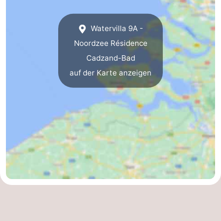
Natur
Westflandern
Watervilla 9A -
Het
-
Noordzee Résidence
Cadzand-Bad
Zwin
Brügge
-
auf der Karte anzeigen
Gent
Die
Küste
-
Knokke-
-
Heist
Zeebrugge
-
Blankenberge
-
Wenduine
Wetter
Kontakt