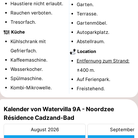
Haustiere nicht erlaubt.
Garten.
Radfahren
-
Rauchen verboten.
Terrasse.
Tresorfach.
Gartenmöbel.
Wandern
-
Küche
Autoparkplatz.
Reiten
-
Kühlschrank mit
Abstellraum.
Gefrierfach.
Golfplatze
-
Location
Kaffeemaschine.
Entfernung zum Strand:
Surfen
-
Wasserkocher.
±400 m.
Spülmaschine.
Sportangeln
Haifischzähne
Auf Ferienpark.
Kombi-Mikrowelle.
Freistehend.
Seehunden
Essen
Kalender von Watervilla 9A - Noordzee
Résidence Cadzand-Bad
und
Veranstaltungen
August 2026
September 
trinken
Praktisch