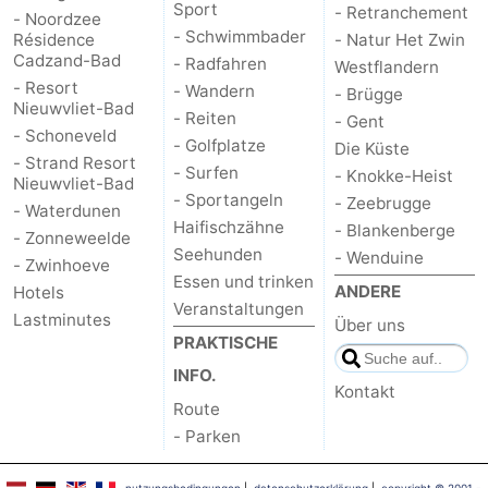
Sport
- Retranchement
- Noordzee
- Schwimmbader
Résidence
- Natur Het Zwin
Cadzand-Bad
- Radfahren
Westflandern
- Resort
- Wandern
- Brügge
Nieuwvliet-Bad
- Reiten
- Gent
- Schoneveld
- Golfplatze
Die Küste
- Strand Resort
- Surfen
- Knokke-Heist
Nieuwvliet-Bad
- Sportangeln
- Zeebrugge
- Waterdunen
Haifischzähne
- Blankenberge
- Zonneweelde
Seehunden
- Wenduine
- Zwinhoeve
Essen und trinken
ANDERE
Hotels
Veranstaltungen
Lastminutes
Über uns
PRAKTISCHE
INFO.
Kontakt
Route
- Parken
nutzungsbedingungen
|
datenschutzerklärung
|
copyright © 2001 -