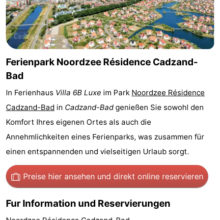
Bad
Zwinhoeve
Hotels
Lastminutes
Strand
Ferienpark Noordzee Résidence Cadzand-
Bad
Sehen
In Ferienhaus
Villa 6B Luxe
im Park
Noordzee Résidence
&
-
Cadzand-Bad
in
Cadzand-Bad
genießen Sie sowohl den
Komfort Ihres eigenen Ortes als auch die
tun
Museen
-
Annehmlichkeiten eines Ferienparks, was zusammen für
Denkmäler
-
einen entspannenden und vielseitigen Urlaub sorgt.
Mühlen
-
Preise hier ansehen
und direkt online reservieren
Aussichtspunkte
Attraktionen
Fur Information und Reservierungen
-