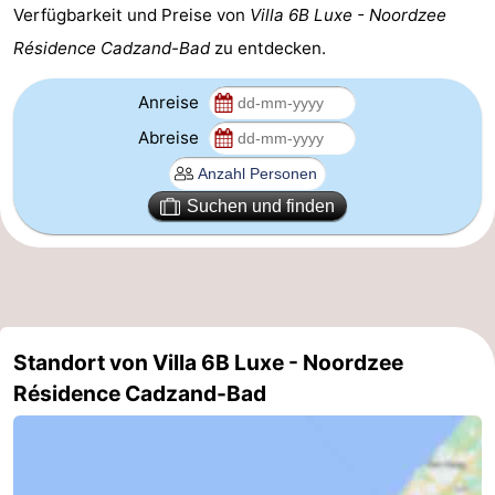
Verfügbarkeit und Preise von
Villa 6B Luxe - Noordzee
Domburg
-
Résidence Cadzand-Bad
zu entdecken.
Zoutelande
-
Anreise
Vlissingen
-
Abreise
Middelburg
Zeeuws-
Suchen und finden
Vlaanderen
-
Nieuwvliet
-
Breskens
-
Standort von Villa 6B Luxe - Noordzee
Sluis
-
Résidence Cadzand-Bad
Cadzand-
-
Dorp
Retranchement
-