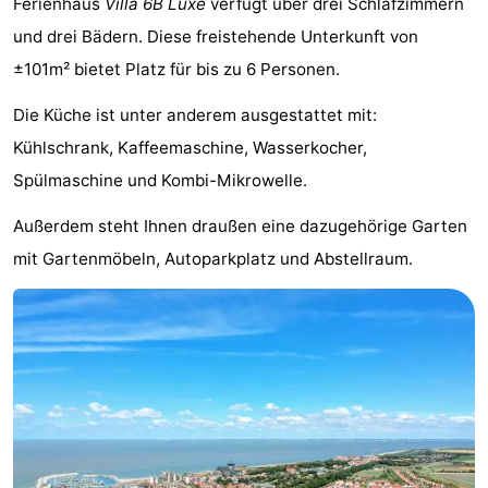
Ferienhaus
Villa 6B Luxe
verfügt über drei Schlafzimmern
Meersee
Beach
-
und drei Bädern. Diese freistehende Unterkunft von
±101m² bietet Platz für bis zu 6 Personen.
Resort
De
-
Die Küche ist unter anderem ausgestattet mit:
Nieuwvliet-
Meulinge
EuroParcs
-
Kühlschrank, Kaffeemaschine, Wasserkocher,
Bad
Cadzand
Hoogduin
-
Spülmaschine und Kombi-Mikrowelle.
Noordzee
-
Außerdem steht Ihnen draußen eine dazugehörige Garten
mit Gartenmöbeln, Autoparkplatz und Abstellraum.
Résidence
Resort
-
Cadzand-
Nieuwvliet-
Schoneveld
-
Bad
Bad
Strand
-
Resort
Waterdunen
-
Nieuwvliet-
Zonneweelde
-