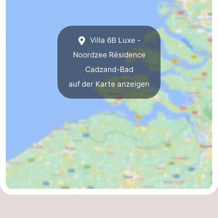
Natur
Westflandern
Het
-
Villa 6B Luxe -
Noordzee Résidence
Zwin
Brügge
-
Cadzand-Bad
Gent
Die
auf der Karte anzeigen
Küste
-
Knokke-
-
Heist
Zeebrugge
-
Blankenberge
-
Wenduine
Wetter
Kontakt