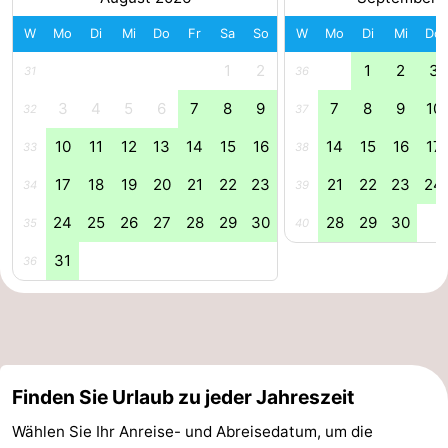
Forum
W
Mo
Di
Mi
Do
Fr
Sa
So
W
Mo
Di
Mi
Do
1
2
1
2
3
31
36
Route
3
4
5
6
7
8
9
7
8
9
10
32
37
-
10
11
12
13
14
15
16
14
15
16
17
33
38
Parken
Reisebuchshop
17
18
19
20
21
22
23
21
22
23
24
34
39
Medizin
24
25
26
27
28
29
30
28
29
30
35
40
Adressen
Region
31
36
Zeeland
Walcheren
-
Finden Sie Urlaub zu jeder Jahreszeit
Wählen Sie Ihr Anreise- und Abreisedatum, um die
Veere
-