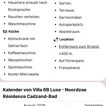
Haustiere erlaubt nach
Garten.
Radfahren
-
Rücksprache.
Terrasse.
Rauchen verboten.
Gartenmöbel.
Wandern
-
Waschmaschine.
Autoparkplatz.
Reiten
-
Küche
Abstellraum.
Kühlschrank mit
Golfplatze
-
Location
Gefrierfach.
Entfernung zum Strand:
Surfen
-
Kaffeemaschine.
±400 m.
Wasserkocher.
Sportangeln
Haifischzähne
Auf Ferienpark.
Spülmaschine.
Freistehend.
Seehunden
Kombi-Mikrowelle.
Essen
Kalender von Villa 6B Luxe - Noordzee
und
Veranstaltungen
Résidence Cadzand-Bad
trinken
Praktisch
August 2026
September 