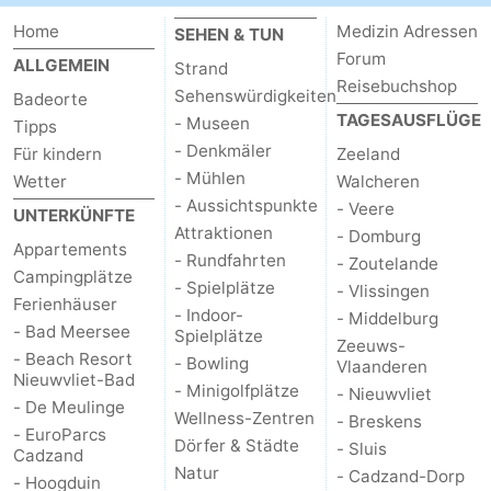
Home
Medizin Adressen
SEHEN & TUN
Forum
ALLGEMEIN
Strand
Reisebuchshop
Sehenswürdigkeiten
Badeorte
TAGESAUSFLÜGE
- Museen
Tipps
- Denkmäler
Für kindern
Zeeland
- Mühlen
Wetter
Walcheren
- Aussichtspunkte
- Veere
UNTERKÜNFTE
Attraktionen
- Domburg
Appartements
- Rundfahrten
- Zoutelande
Campingplätze
- Spielplätze
- Vlissingen
Ferienhäuser
- Indoor-
- Middelburg
- Bad Meersee
Spielplätze
Zeeuws-
- Beach Resort
- Bowling
Vlaanderen
Nieuwvliet-Bad
- Minigolfplätze
- Nieuwvliet
- De Meulinge
Wellness-Zentren
- Breskens
- EuroParcs
Dörfer & Städte
- Sluis
Cadzand
Natur
- Cadzand-Dorp
- Hoogduin