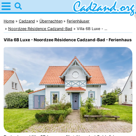
Home
Cadzand
Home
Cadzand
Übernachten
Ferienhäuser
Noordzee Résidence Cadzand-Bad
Villa 6B Luxe - ...
Tipps
Villa 6B Luxe - Noordzee Résidence Cadzand-Bad - Ferienhaus
Für
kindern
Übernachten
Appartements
Campingplätze
Ferienhäuser
-
Bad
-