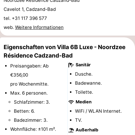
Noordzee Résidence Cadzand-Bad
Rundfahrten
-
Cavelot 1, Cadzand-Bad
tel. +31 117 396 577
Spielplätze
-
web.
Weitere Informationen
Indoor-
-
Eigenschaften von Villa 6B Luxe - Noordzee
Spielplätze
Bowling
-
Résidence Cadzand-Bad
Minigolfplätze
Wellness-
Sanitär
Preisangaben: Ab
Dusche.
€356,00
Zentren
Dörfer
Badewanne.
pro Wochenmitte.
&
Natur
Toilette.
Max. 6 personen.
Schlafzimmer: 3.
Medien
Städte
Sport
Betten: 6.
WiFi / WLAN Internet.
-
Badezimmer: 3.
TV.
Wohnfläche: ±101 m².
Außerhalb
Schwimmbader
-