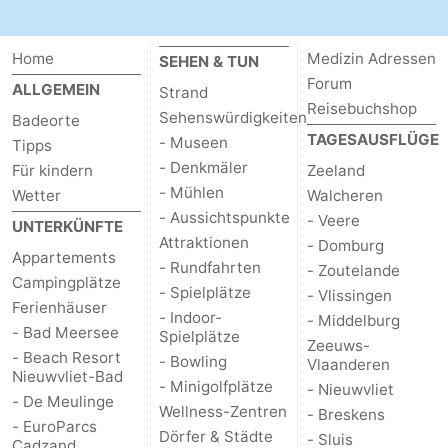
Home
Medizin Adressen
SEHEN & TUN
Forum
ALLGEMEIN
Strand
Reisebuchshop
Sehenswürdigkeiten
Badeorte
TAGESAUSFLÜGE
- Museen
Tipps
- Denkmäler
Für kindern
Zeeland
- Mühlen
Wetter
Walcheren
- Aussichtspunkte
- Veere
UNTERKÜNFTE
Attraktionen
- Domburg
Appartements
- Rundfahrten
- Zoutelande
Campingplätze
- Spielplätze
- Vlissingen
Ferienhäuser
- Indoor-
- Middelburg
- Bad Meersee
Spielplätze
Zeeuws-
- Beach Resort
- Bowling
Vlaanderen
Nieuwvliet-Bad
- Minigolfplätze
- Nieuwvliet
- De Meulinge
Wellness-Zentren
- Breskens
- EuroParcs
Dörfer & Städte
- Sluis
Cadzand