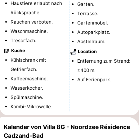
Haustiere erlaubt nach
Garten.
Radfahren
-
Rücksprache.
Terrasse.
Rauchen verboten.
Gartenmöbel.
Wandern
-
Waschmaschine.
Autoparkplatz.
Reiten
-
Tresorfach.
Abstellraum.
Küche
Golfplatze
-
Location
Kühlschrank mit
Entfernung zum Strand:
Surfen
-
Gefrierfach.
±400 m.
Kaffeemaschine.
Sportangeln
Haifischzähne
Auf Ferienpark.
Wasserkocher.
Seehunden
Spülmaschine.
Kombi-Mikrowelle.
Essen
und
Veranstaltungen
Kalender von Villa 8G - Noordzee Résidence
Cadzand-Bad
trinken
Praktisch