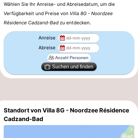
Wählen Sie Ihr Anreise- und Abreisedatum, um die
Domburg
-
Verfügbarkeit und Preise von
Villa 8G - Noordzee
Résidence Cadzand-Bad
zu entdecken.
Zoutelande
-
Anreise
Vlissingen
-
Abreise
Middelburg
Zeeuws-
Vlaanderen
-
Suchen und finden
Nieuwvliet
-
Breskens
-
Sluis
-
Standort von Villa 8G - Noordzee Résidence
Cadzand-Bad
Cadzand-
-
Dorp
Retranchement
-