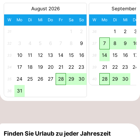
August 2026
September 
Forum
W
Mo
Di
Mi
Do
Fr
Sa
So
W
Mo
Di
Mi
Do
Route
1
2
1
2
3
31
36
-
3
4
5
6
7
8
9
7
8
9
10
32
37
Parken
Reisebuchshop
10
11
12
13
14
15
16
14
15
16
17
33
38
Medizin
17
18
19
20
21
22
23
21
22
23
24
34
39
24
25
26
27
28
29
30
28
29
30
35
40
Adressen
Region
31
36
Zeeland
Walcheren
-
Finden Sie Urlaub zu jeder Jahreszeit
Veere
-