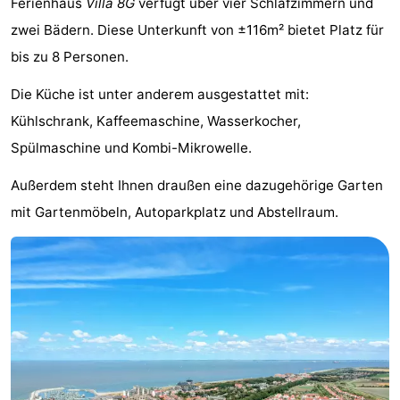
Ferienhaus
Villa 8G
verfügt über vier Schlafzimmern und
Meersee
Beach
-
zwei Bädern. Diese Unterkunft von ±116m² bietet Platz für
bis zu 8 Personen.
Resort
De
-
Die Küche ist unter anderem ausgestattet mit:
Nieuwvliet-
Meulinge
EuroParcs
-
Kühlschrank, Kaffeemaschine, Wasserkocher,
Bad
Cadzand
Hoogduin
-
Spülmaschine und Kombi-Mikrowelle.
Noordzee
-
Außerdem steht Ihnen draußen eine dazugehörige Garten
mit Gartenmöbeln, Autoparkplatz und Abstellraum.
Résidence
Resort
-
Cadzand-
Nieuwvliet-
Schoneveld
-
Bad
Bad
Strand
-
Resort
Waterdunen
-
Nieuwvliet-
Zonneweelde
-