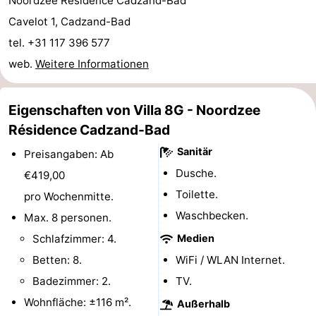
Noordzee Résidence Cadzand-Bad
Rundfahrten
-
Cavelot 1, Cadzand-Bad
tel. +31 117 396 577
Spielplätze
-
web.
Weitere Informationen
Indoor-
-
Eigenschaften von Villa 8G - Noordzee
Spielplätze
Bowling
-
Résidence Cadzand-Bad
Minigolfplätze
Wellness-
Sanitär
Preisangaben: Ab
Dusche.
€419,00
Zentren
Dörfer
Toilette.
pro Wochenmitte.
&
Natur
Waschbecken.
Max. 8 personen.
Schlafzimmer: 4.
Medien
Städte
Sport
Betten: 8.
WiFi / WLAN Internet.
-
Badezimmer: 2.
TV.
Wohnfläche: ±116 m².
Außerhalb
Schwimmbader
-