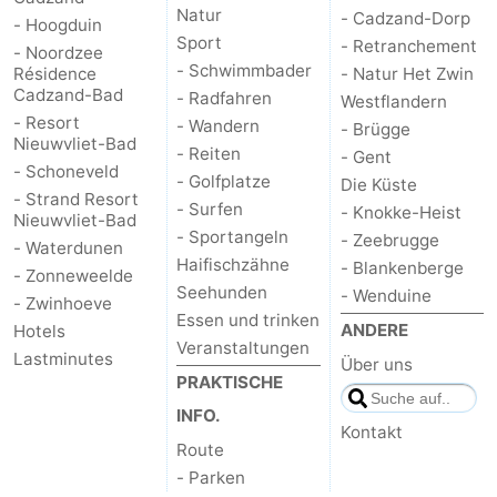
Natur
- Cadzand-Dorp
- Hoogduin
Sport
- Retranchement
- Noordzee
- Schwimmbader
Résidence
- Natur Het Zwin
Cadzand-Bad
- Radfahren
Westflandern
- Resort
- Wandern
- Brügge
Nieuwvliet-Bad
- Reiten
- Gent
- Schoneveld
- Golfplatze
Die Küste
- Strand Resort
- Surfen
- Knokke-Heist
Nieuwvliet-Bad
- Sportangeln
- Zeebrugge
- Waterdunen
Haifischzähne
- Blankenberge
- Zonneweelde
Seehunden
- Wenduine
- Zwinhoeve
Essen und trinken
ANDERE
Hotels
Veranstaltungen
Lastminutes
Über uns
PRAKTISCHE
INFO.
Kontakt
Route
- Parken