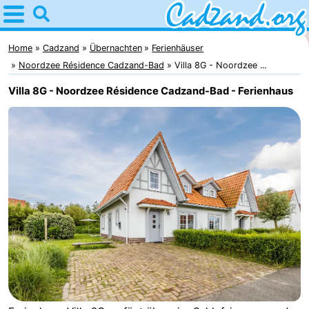
Home
Cadzand
Home
Cadzand
Übernachten
Ferienhäuser
Noordzee Résidence Cadzand-Bad
Villa 8G - Noordzee ...
Tipps
Villa 8G - Noordzee Résidence Cadzand-Bad - Ferienhaus
Für
kindern
Übernachten
Appartements
Campingplätze
Ferienhäuser
-
Bad
-