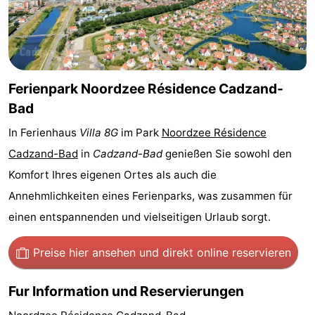
Bad
Zwinhoeve
Hotels
Lastminutes
Strand
Ferienpark Noordzee Résidence Cadzand-
Bad
Sehen
In Ferienhaus
Villa 8G
im Park
Noordzee Résidence
&
-
Cadzand-Bad
in
Cadzand-Bad
genießen Sie sowohl den
Komfort Ihres eigenen Ortes als auch die
tun
Museen
-
Annehmlichkeiten eines Ferienparks, was zusammen für
Denkmäler
-
einen entspannenden und vielseitigen Urlaub sorgt.
Mühlen
-
Preise hier ansehen
und direkt online reservieren
Aussichtspunkte
Attraktionen
Fur Information und Reservierungen
-