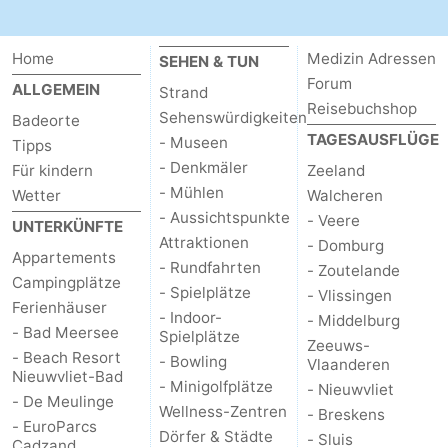
Home
Medizin Adressen
SEHEN & TUN
Forum
ALLGEMEIN
Strand
Reisebuchshop
Sehenswürdigkeiten
Badeorte
TAGESAUSFLÜGE
- Museen
Tipps
- Denkmäler
Für kindern
Zeeland
- Mühlen
Wetter
Walcheren
- Aussichtspunkte
- Veere
UNTERKÜNFTE
Attraktionen
- Domburg
Appartements
- Rundfahrten
- Zoutelande
Campingplätze
- Spielplätze
- Vlissingen
Ferienhäuser
- Indoor-
- Middelburg
- Bad Meersee
Spielplätze
Zeeuws-
- Beach Resort
- Bowling
Vlaanderen
Nieuwvliet-Bad
- Minigolfplätze
- Nieuwvliet
- De Meulinge
Wellness-Zentren
- Breskens
- EuroParcs
Dörfer & Städte
- Sluis
Cadzand