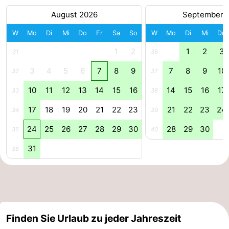
August 2026
September 
Forum
W
Mo
Di
Mi
Do
Fr
Sa
So
W
Mo
Di
Mi
Do
Route
1
2
1
2
3
31
36
-
3
4
5
6
7
8
9
7
8
9
10
32
37
Parken
Reisebuchshop
10
11
12
13
14
15
16
14
15
16
17
33
38
Medizin
17
18
19
20
21
22
23
21
22
23
24
34
39
24
25
26
27
28
29
30
28
29
30
35
40
Adressen
Region
31
36
Zeeland
Walcheren
-
Finden Sie Urlaub zu jeder Jahreszeit
Veere
-