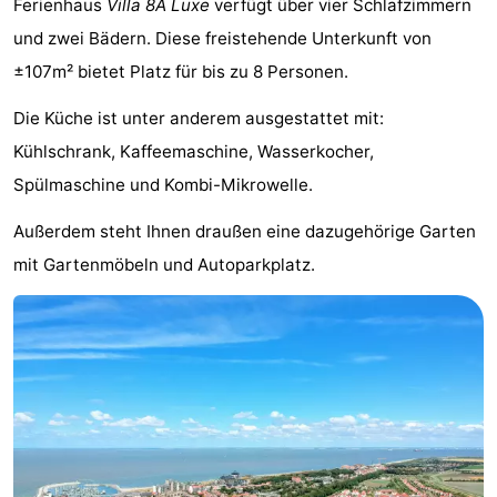
Ferienhaus
Villa 8A Luxe
verfügt über vier Schlafzimmern
Meersee
Beach
-
und zwei Bädern. Diese freistehende Unterkunft von
±107m² bietet Platz für bis zu 8 Personen.
Resort
De
-
Die Küche ist unter anderem ausgestattet mit:
Nieuwvliet-
Meulinge
EuroParcs
-
Kühlschrank, Kaffeemaschine, Wasserkocher,
Bad
Cadzand
Hoogduin
-
Spülmaschine und Kombi-Mikrowelle.
Noordzee
-
Außerdem steht Ihnen draußen eine dazugehörige Garten
mit Gartenmöbeln und Autoparkplatz.
Résidence
Resort
-
Cadzand-
Nieuwvliet-
Schoneveld
-
Bad
Bad
Strand
-
Resort
Waterdunen
-
Nieuwvliet-
Zonneweelde
-