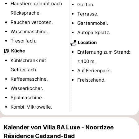
Haustiere erlaubt nach
Garten.
Radfahren
-
Rücksprache.
Terrasse.
Rauchen verboten.
Gartenmöbel.
Wandern
-
Waschmaschine.
Autoparkplatz.
Reiten
-
Tresorfach.
Location
Küche
Golfplatze
-
Entfernung zum Strand:
Kühlschrank mit
±400 m.
Surfen
-
Gefrierfach.
Auf Ferienpark.
Kaffeemaschine.
Sportangeln
Haifischzähne
Freistehend.
Wasserkocher.
Seehunden
Spülmaschine.
Kombi-Mikrowelle.
Essen
und
Veranstaltungen
Kalender von Villa 8A Luxe - Noordzee
Résidence Cadzand-Bad
trinken
Praktisch