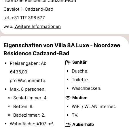
Noordzee Résidence Cadzand-Bad
Rundfahrten
-
Cavelot 1, Cadzand-Bad
tel. +31 117 396 577
Spielplätze
-
web.
Weitere Informationen
Indoor-
-
Eigenschaften von Villa 8A Luxe - Noordzee
Spielplätze
Bowling
-
Résidence Cadzand-Bad
Minigolfplätze
Wellness-
Sanitär
Preisangaben: Ab
Dusche.
€436,00
Zentren
Dörfer
Toilette.
pro Wochenmitte.
&
Natur
Waschbecken.
Max. 8 personen.
Schlafzimmer: 4.
Medien
Städte
Sport
Betten: 8.
WiFi / WLAN Internet.
-
Badezimmer: 2.
TV.
Wohnfläche: ±107 m².
Außerhalb
Schwimmbader
-