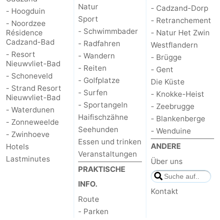
Natur
- Cadzand-Dorp
- Hoogduin
Sport
- Retranchement
- Noordzee
- Schwimmbader
Résidence
- Natur Het Zwin
Cadzand-Bad
- Radfahren
Westflandern
- Resort
- Wandern
- Brügge
Nieuwvliet-Bad
- Reiten
- Gent
- Schoneveld
- Golfplatze
Die Küste
- Strand Resort
- Surfen
- Knokke-Heist
Nieuwvliet-Bad
- Sportangeln
- Zeebrugge
- Waterdunen
Haifischzähne
- Blankenberge
- Zonneweelde
Seehunden
- Wenduine
- Zwinhoeve
Essen und trinken
ANDERE
Hotels
Veranstaltungen
Lastminutes
Über uns
PRAKTISCHE
INFO.
Kontakt
Route
- Parken