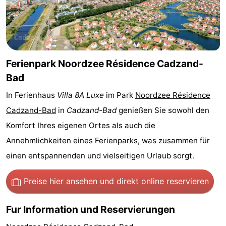
Bad
Zwinhoeve
Hotels
Lastminutes
Strand
Ferienpark Noordzee Résidence Cadzand-
Bad
Sehen
In Ferienhaus
Villa 8A Luxe
im Park
Noordzee Résidence
&
-
Cadzand-Bad
in
Cadzand-Bad
genießen Sie sowohl den
Komfort Ihres eigenen Ortes als auch die
tun
Museen
-
Annehmlichkeiten eines Ferienparks, was zusammen für
Denkmäler
-
einen entspannenden und vielseitigen Urlaub sorgt.
Mühlen
-
Preise hier ansehen
und direkt online reservieren
Aussichtspunkte
Attraktionen
Fur Information und Reservierungen
-