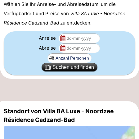
Wählen Sie Ihr Anreise- und Abreisedatum, um die
Domburg
-
Verfügbarkeit und Preise von
Villa 8A Luxe - Noordzee
Résidence Cadzand-Bad
zu entdecken.
Zoutelande
-
Anreise
Vlissingen
-
Abreise
Middelburg
Zeeuws-
Vlaanderen
-
Suchen und finden
Nieuwvliet
-
Breskens
-
Sluis
-
Standort von Villa 8A Luxe - Noordzee
Résidence Cadzand-Bad
Cadzand-
-
Dorp
Retranchement
-