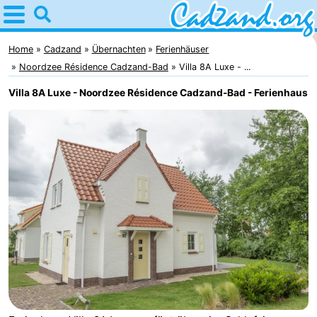
Home
Cadzand
Home
Cadzand
Übernachten
Ferienhäuser
Noordzee Résidence Cadzand-Bad
Villa 8A Luxe - ...
Tipps
Villa 8A Luxe - Noordzee Résidence Cadzand-Bad - Ferienhaus
Für
kindern
Übernachten
Appartements
Campingplätze
Ferienhäuser
-
Bad
-