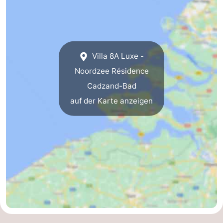
Natur
Westflandern
Het
-
Villa 8A Luxe -
Zwin
Brügge
-
Noordzee Résidence
Gent
Die
Cadzand-Bad
auf der Karte anzeigen
Küste
-
Knokke-
-
Heist
Zeebrugge
-
Blankenberge
-
Wenduine
Wetter
Kontakt