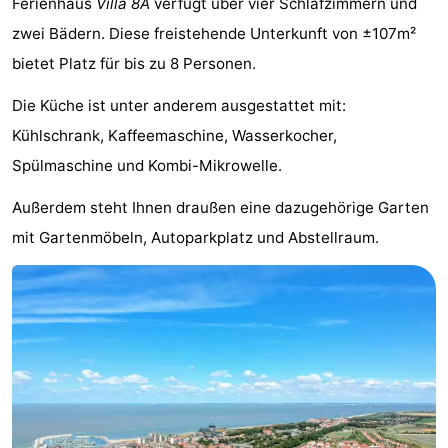
Ferienhaus
Villa 8A
verfügt über vier Schlafzimmern und
Meersee
Beach
-
zwei Bädern. Diese freistehende Unterkunft von ±107m²
bietet Platz für bis zu 8 Personen.
Resort
De
-
Die Küche ist unter anderem ausgestattet mit:
Nieuwvliet-
Meulinge
EuroParcs
-
Kühlschrank, Kaffeemaschine, Wasserkocher,
Bad
Cadzand
Hoogduin
-
Spülmaschine und Kombi-Mikrowelle.
Noordzee
-
Außerdem steht Ihnen draußen eine dazugehörige Garten
mit Gartenmöbeln, Autoparkplatz und Abstellraum.
Résidence
Resort
-
Cadzand-
Nieuwvliet-
Schoneveld
-
Bad
Bad
Strand
-
Resort
Waterdunen
-
Nieuwvliet-
Zonneweelde
-