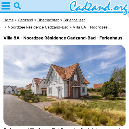
Home
Cadzand
Home
Cadzand
Übernachten
Ferienhäuser
Noordzee Résidence Cadzand-Bad
Villa 8A - Noordzee ...
Tipps
Villa 8A - Noordzee Résidence Cadzand-Bad - Ferienhaus
Für
kindern
Übernachten
Appartements
Campingplätze
Ferienhäuser
-
Bad
-