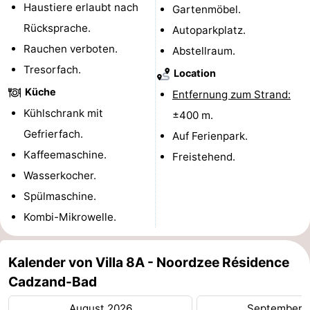
Haustiere erlaubt nach
Gartenmöbel.
Radfahren
-
Rücksprache.
Autoparkplatz.
Rauchen verboten.
Abstellraum.
Wandern
-
Tresorfach.
Location
Reiten
-
Küche
Entfernung zum Strand:
Kühlschrank mit
Golfplatze
-
±400 m.
Gefrierfach.
Auf Ferienpark.
Surfen
-
Kaffeemaschine.
Freistehend.
Wasserkocher.
Sportangeln
Haifischzähne
Spülmaschine.
Seehunden
Kombi-Mikrowelle.
Essen
Kalender von Villa 8A - Noordzee Résidence
und
Veranstaltungen
Cadzand-Bad
trinken
Praktisch
August 2026
September 