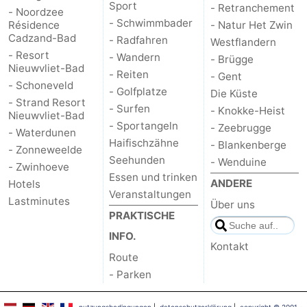
Sport
- Retranchement
- Noordzee
- Schwimmbader
Résidence
- Natur Het Zwin
Cadzand-Bad
- Radfahren
Westflandern
- Resort
- Wandern
- Brügge
Nieuwvliet-Bad
- Reiten
- Gent
- Schoneveld
- Golfplatze
Die Küste
- Strand Resort
- Surfen
- Knokke-Heist
Nieuwvliet-Bad
- Sportangeln
- Zeebrugge
- Waterdunen
Haifischzähne
- Blankenberge
- Zonneweelde
Seehunden
- Wenduine
- Zwinhoeve
Essen und trinken
ANDERE
Hotels
Veranstaltungen
Lastminutes
Über uns
PRAKTISCHE
INFO.
Kontakt
Route
- Parken
nutzungsbedingungen
|
datenschutzerklärung
|
copyright © 2001 -