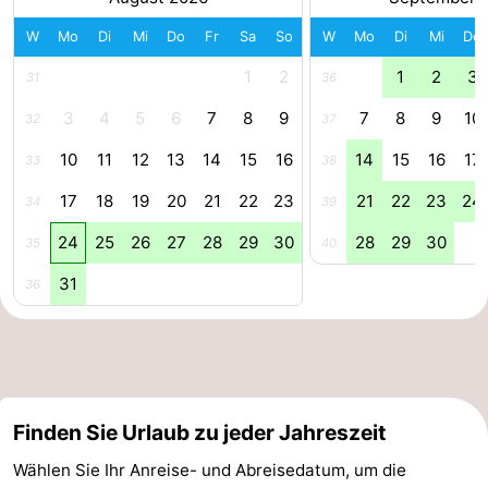
Forum
W
Mo
Di
Mi
Do
Fr
Sa
So
W
Mo
Di
Mi
Do
1
2
1
2
3
31
36
Route
3
4
5
6
7
8
9
7
8
9
10
32
37
-
10
11
12
13
14
15
16
14
15
16
17
33
38
Parken
Reisebuchshop
17
18
19
20
21
22
23
21
22
23
24
34
39
Medizin
24
25
26
27
28
29
30
28
29
30
35
40
Adressen
Region
31
36
Zeeland
Walcheren
-
Finden Sie Urlaub zu jeder Jahreszeit
Wählen Sie Ihr Anreise- und Abreisedatum, um die
Veere
-