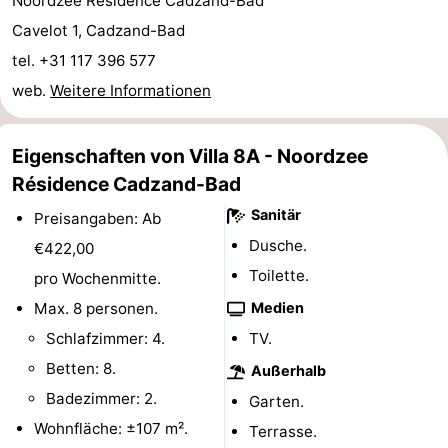
Noordzee Résidence Cadzand-Bad
Rundfahrten
-
Cavelot 1, Cadzand-Bad
tel. +31 117 396 577
Spielplätze
-
web.
Weitere Informationen
Indoor-
-
Eigenschaften von Villa 8A - Noordzee
Spielplätze
Bowling
-
Résidence Cadzand-Bad
Minigolfplätze
Wellness-
Sanitär
Preisangaben: Ab
Dusche.
€422,00
Zentren
Dörfer
Toilette.
pro Wochenmitte.
&
Natur
Max. 8 personen.
Medien
Schlafzimmer: 4.
TV.
Städte
Sport
Betten: 8.
Außerhalb
-
Badezimmer: 2.
Garten.
Wohnfläche: ±107 m².
Terrasse.
Schwimmbader
-