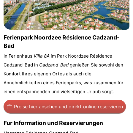
Bad
Zwinhoeve
Hotels
Lastminutes
Strand
Ferienpark Noordzee Résidence Cadzand-
Bad
Sehen
In Ferienhaus
Villa 8A
im Park
Noordzee Résidence
&
-
Cadzand-Bad
in
Cadzand-Bad
genießen Sie sowohl den
Komfort Ihres eigenen Ortes als auch die
tun
Museen
-
Annehmlichkeiten eines Ferienparks, was zusammen für
Denkmäler
-
einen entspannenden und vielseitigen Urlaub sorgt.
Mühlen
-
Preise hier ansehen
und direkt online reservieren
Aussichtspunkte
Attraktionen
Fur Information und Reservierungen
-