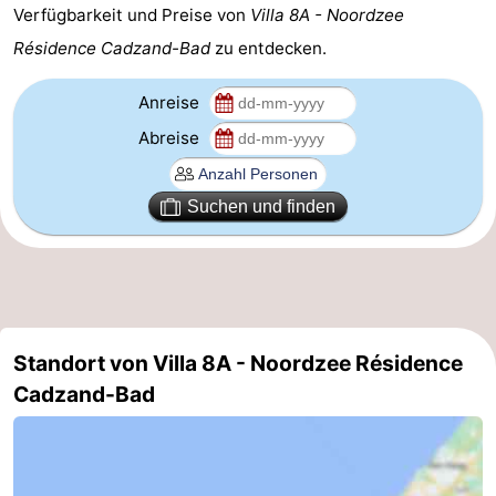
Verfügbarkeit und Preise von
Villa 8A - Noordzee
Domburg
-
Résidence Cadzand-Bad
zu entdecken.
Zoutelande
-
Anreise
Vlissingen
-
Abreise
Middelburg
Zeeuws-
Suchen und finden
Vlaanderen
-
Nieuwvliet
-
Breskens
-
Standort von Villa 8A - Noordzee Résidence
Sluis
-
Cadzand-Bad
Cadzand-
-
Dorp
Retranchement
-