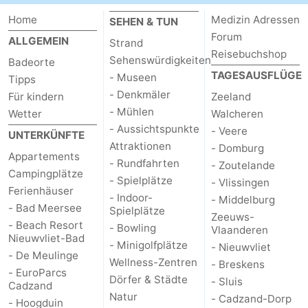
Home
Medizin Adressen
SEHEN & TUN
Forum
ALLGEMEIN
Strand
Reisebuchshop
Sehenswürdigkeiten
Badeorte
TAGESAUSFLÜGE
- Museen
Tipps
- Denkmäler
Für kindern
Zeeland
- Mühlen
Wetter
Walcheren
- Aussichtspunkte
- Veere
UNTERKÜNFTE
Attraktionen
- Domburg
Appartements
- Rundfahrten
- Zoutelande
Campingplätze
- Spielplätze
- Vlissingen
Ferienhäuser
- Indoor-
- Middelburg
- Bad Meersee
Spielplätze
Zeeuws-
- Beach Resort
- Bowling
Vlaanderen
Nieuwvliet-Bad
- Minigolfplätze
- Nieuwvliet
- De Meulinge
Wellness-Zentren
- Breskens
- EuroParcs
Dörfer & Städte
- Sluis
Cadzand
Natur
- Cadzand-Dorp
- Hoogduin