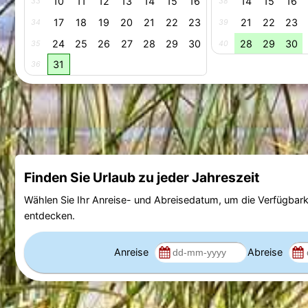
10
11
12
13
14
15
16
14
15
16
33
38
17
18
19
20
21
22
23
21
22
23
34
39
24
25
26
27
28
29
30
28
29
30
35
40
31
36
Finden Sie Urlaub zu jeder Jahreszeit
Wählen Sie Ihr Anreise- und Abreisedatum, um die Verfügbark
entdecken.
Anreise
Abreise