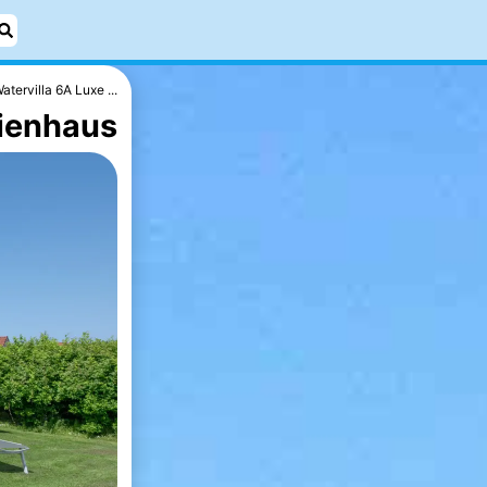
atervilla 6A Luxe ...
rienhaus