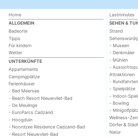
Home
Lastminutes
ALLGEMEIN
SEHEN & TU
Badeorte
Strand
Tipps
Sehenswürdig
Für kindern
- Museen
Wetter
- Denkmäler
- Mühlen
UNTERKÜNFTE
- Aussichtsp
Appartements
Attraktionen
Campingplätze
- Rundfahrten
Ferienhäuser
- Spielplätze
- Bad Meersee
- Indoor-Spie
- Beach Resort Nieuwvliet-Bad
- Bowling
- De Meulinge
- Minigolfplät
- EuroParcs Cadzand
Wellness-Zen
- Hoogduin
Dörfer & Städ
- Noordzee Résidence Cadzand-Bad
Natur
- Resort Nieuwvliet-Bad