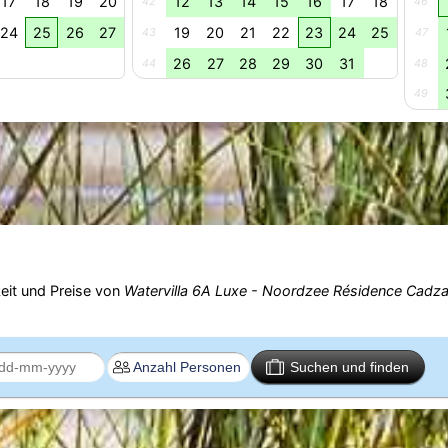
17
18
19
20
12
13
14
15
16
17
18
42
46
24
25
26
27
19
20
21
22
23
24
25
43
47
26
27
28
29
30
31
44
48
49
eit und Preise von
Watervilla 6A Luxe - Noordzee Résidence Cadz
Suchen und finden