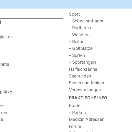
Sport
- Schwimmbader
N
- Radfahren
- Wandern
keiten
- Reiten
- Golfplatze
- Surfen
- Sportangeln
unkte
Haifischzähne
Seehunden
Essen und trinken
Veranstaltungen
lplätze
PRAKTISCHE INFO.
ze
Route
tren
- Parken
te
Medizin Adressen
Forum