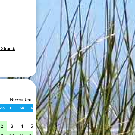
 Strand:
November 2026
Dezember 2026
Mo
Di
Mi
Do
Fr
Sa
So
W
Mo
Di
Mi
Do
Fr
S
1
1
2
3
4
49
2
3
4
5
6
7
8
7
8
9
10
11
1
50