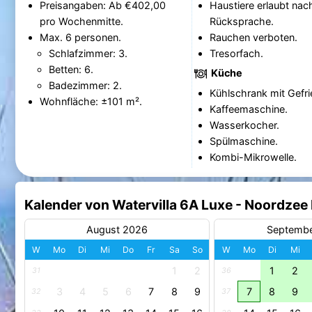
Preisangaben: Ab €402,00
Haustiere erlaubt nac
pro Wochenmitte.
Rücksprache.
Max. 6 personen.
Rauchen verboten.
Schlafzimmer: 3.
Tresorfach.
Betten: 6.
Küche
Badezimmer: 2.
Kühlschrank mit Gefri
Wohnfläche: ±101 m².
Kaffeemaschine.
Wasserkocher.
Spülmaschine.
Kombi-Mikrowelle.
Kalender von Watervilla 6A Luxe - Noordze
August 2026
Septemb
W
Mo
Di
Mi
Do
Fr
Sa
So
W
Mo
Di
Mi
1
2
1
2
31
36
3
4
5
6
7
8
9
7
8
9
32
37