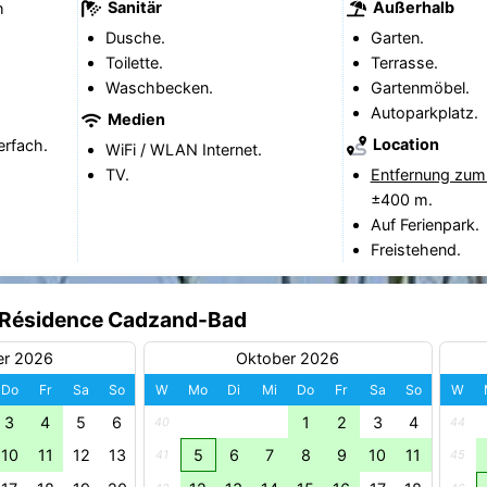
Sanitär
Außerhalb
h
Dusche.
Garten.
Toilette.
Terrasse.
Waschbecken.
Gartenmöbel.
Autoparkplatz.
Medien
Location
erfach.
WiFi / WLAN Internet.
TV.
Entfernung zum
±400 m.
Auf Ferienpark.
Freistehend.
e Résidence Cadzand-Bad
er 2026
Oktober 2026
Do
Fr
Sa
So
W
Mo
Di
Mi
Do
Fr
Sa
So
W
3
4
5
6
1
2
3
4
40
44
10
11
12
13
5
6
7
8
9
10
11
41
45