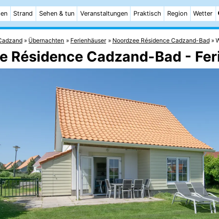
ten
Strand
Sehen & tun
Veranstaltungen
Praktisch
Region
Wetter
Cadzand
Übernachten
Ferienhäuser
Noordzee Résidence Cadzand-Bad
W
ee Résidence Cadzand-Bad - Fe