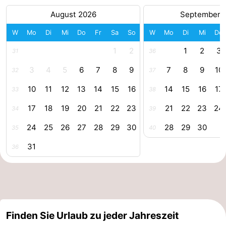
August 2026
September 
Forum
W
Mo
Di
Mi
Do
Fr
Sa
So
W
Mo
Di
Mi
Do
Route
1
2
1
2
3
31
36
-
3
4
5
6
7
8
9
7
8
9
10
32
37
Parken
Reisebuchshop
10
11
12
13
14
15
16
14
15
16
17
33
38
Medizin
17
18
19
20
21
22
23
21
22
23
24
34
39
24
25
26
27
28
29
30
28
29
30
35
40
Adressen
Region
31
36
Zeeland
Walcheren
-
Finden Sie Urlaub zu jeder Jahreszeit
Veere
-