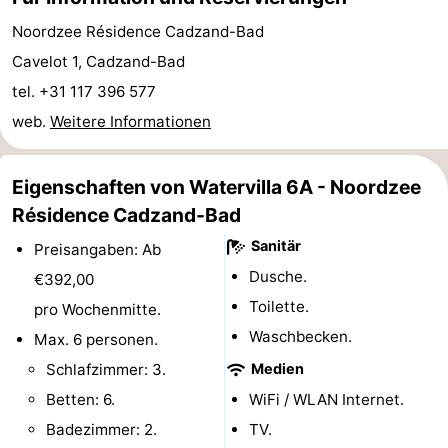
Rundfahrten
-
Noordzee Résidence Cadzand-Bad
Cavelot 1, Cadzand-Bad
Spielplätze
-
tel. +31 117 396 577
Indoor-
-
web.
Weitere Informationen
Spielplätze
Bowling
-
Eigenschaften von Watervilla 6A - Noordzee
Minigolfplätze
Wellness-
Résidence Cadzand-Bad
Sanitär
Preisangaben: Ab
Zentren
Dörfer
Dusche.
€392,00
&
Natur
Toilette.
pro Wochenmitte.
Waschbecken.
Max. 6 personen.
Städte
Sport
Schlafzimmer: 3.
Medien
-
Betten: 6.
WiFi / WLAN Internet.
Badezimmer: 2.
TV.
Schwimmbader
-