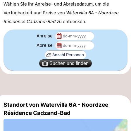
Wählen Sie Ihr Anreise- und Abreisedatum, um die
Domburg
-
Verfügbarkeit und Preise von
Watervilla 6A - Noordzee
Résidence Cadzand-Bad
zu entdecken.
Zoutelande
-
Anreise
Vlissingen
-
Abreise
Middelburg
Zeeuws-
Vlaanderen
-
Suchen und finden
Nieuwvliet
-
Breskens
-
Sluis
-
Standort von Watervilla 6A - Noordzee
Résidence Cadzand-Bad
Cadzand-
-
Dorp
Retranchement
-