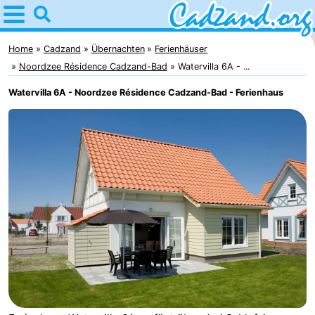
Home
Cadzand
Home
Cadzand
Übernachten
Ferienhäuser
Noordzee Résidence Cadzand-Bad
Watervilla 6A - ...
Tipps
Watervilla 6A - Noordzee Résidence Cadzand-Bad - Ferienhaus
Für
kindern
Übernachten
Appartements
Campingplätze
Ferienhäuser
-
Bad
-