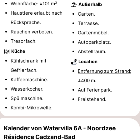
Wohnfläche: ±101 m².
Außerhalb
Radfahren
-
Haustiere erlaubt nach
Garten.
Rücksprache.
Terrasse.
Wandern
-
Rauchen verboten.
Gartenmöbel.
Reiten
-
Tresorfach.
Autoparkplatz.
Küche
Abstellraum.
Golfplatze
-
Kühlschrank mit
Location
Surfen
-
Gefrierfach.
Entfernung zum Strand:
Kaffeemaschine.
Sportangeln
Haifischzähne
±400 m.
Wasserkocher.
Auf Ferienpark.
Seehunden
Spülmaschine.
Freistehend.
Kombi-Mikrowelle.
Essen
und
Veranstaltungen
Kalender von Watervilla 6A - Noordzee
Résidence Cadzand-Bad
trinken
Praktisch