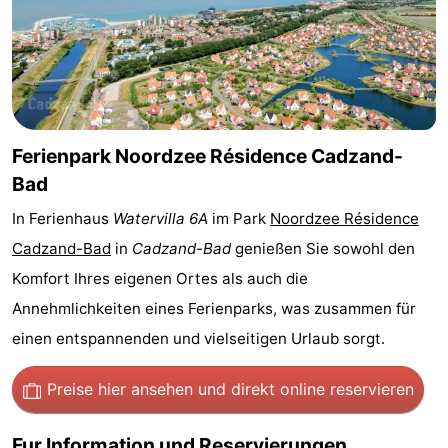
Bad
Zwinhoeve
Hotels
Lastminutes
Strand
Ferienpark Noordzee Résidence Cadzand-
Sehen
Bad
&
-
In Ferienhaus
Watervilla 6A
im Park
Noordzee Résidence
Cadzand-Bad
in
Cadzand-Bad
genießen Sie sowohl den
tun
Museen
-
Komfort Ihres eigenen Ortes als auch die
Denkmäler
-
Annehmlichkeiten eines Ferienparks, was zusammen für
einen entspannenden und vielseitigen Urlaub sorgt.
Mühlen
-
Aussichtspunkte
Attraktionen
Preise hier ansehen
und direkt online reservieren
-
Fur Information und Reservierungen