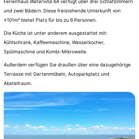
Ferienhaus
Watervilla 6A
verfügt über drei Schlafzimmern
Meersee
Beach
-
und zwei Bädern. Diese freistehende Unterkunft von
±101m² bietet Platz für bis zu 6 Personen.
Resort
De
-
Die Küche ist unter anderem ausgestattet mit:
Nieuwvliet-
Meulinge
EuroParcs
-
Kühlschrank, Kaffeemaschine, Wasserkocher,
Bad
Cadzand
Hoogduin
-
Spülmaschine und Kombi-Mikrowelle.
Noordzee
-
Außerdem verfügen Sie draußen über eine dazugehörige
Terrasse mit Gartenmöbeln, Autoparkplatz und
Résidence
Resort
-
Abstellraum.
Cadzand-
Nieuwvliet-
Schoneveld
-
Bad
Bad
Strand
-
Resort
Waterdunen
-
Nieuwvliet-
Zonneweelde
-