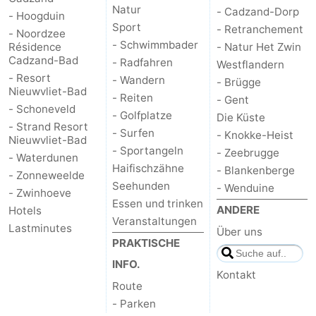
Natur
- Cadzand-Dorp
- Hoogduin
Sport
- Retranchement
- Noordzee
- Schwimmbader
Résidence
- Natur Het Zwin
Cadzand-Bad
- Radfahren
Westflandern
- Resort
- Wandern
- Brügge
Nieuwvliet-Bad
- Reiten
- Gent
- Schoneveld
- Golfplatze
Die Küste
- Strand Resort
- Surfen
- Knokke-Heist
Nieuwvliet-Bad
- Sportangeln
- Zeebrugge
- Waterdunen
Haifischzähne
- Blankenberge
- Zonneweelde
Seehunden
- Wenduine
- Zwinhoeve
Essen und trinken
ANDERE
Hotels
Veranstaltungen
Lastminutes
Über uns
PRAKTISCHE
INFO.
Kontakt
Route
- Parken