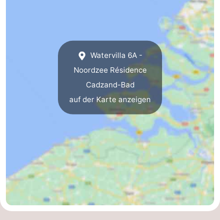
Natur
Westflandern
Het
-
Watervilla 6A -
Zwin
Brügge
-
Noordzee Résidence
Gent
Die
Cadzand-Bad
auf der Karte anzeigen
Küste
-
Knokke-
-
Heist
Zeebrugge
-
Blankenberge
-
Wenduine
Wetter
Kontakt