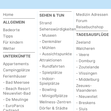
Home
Medizin Adressen
SEHEN & TUN
Forum
ALLGEMEIN
Strand
Reisebuchshop
Sehenswürdigkeiten
Badeorte
TAGESAUSFLÜGE
- Museen
Tipps
- Denkmäler
Für kindern
Zeeland
- Mühlen
Wetter
Walcheren
- Aussichtspunkte
- Veere
UNTERKÜNFTE
Attraktionen
- Domburg
Appartements
- Rundfahrten
- Zoutelande
Campingplätze
- Spielplätze
- Vlissingen
Ferienhäuser
- Indoor-
- Middelburg
- Bad Meersee
Spielplätze
Zeeuws-
- Beach Resort
- Bowling
Vlaanderen
Nieuwvliet-Bad
- Minigolfplätze
- Nieuwvliet
- De Meulinge
Wellness-Zentren
- Breskens
- EuroParcs
Dörfer & Städte
- Sluis
Cadzand